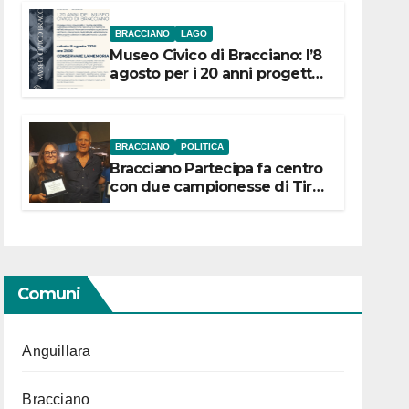
BRACCIANO
LAGO
Museo Civico di Bracciano: l’8
agosto per i 20 anni progetto
“Conservare la memoria”
BRACCIANO
POLITICA
Bracciano Partecipa fa centro
con due campionesse di Tiro
a Segno in vista delle urne
Comuni
Anguillara
Bracciano