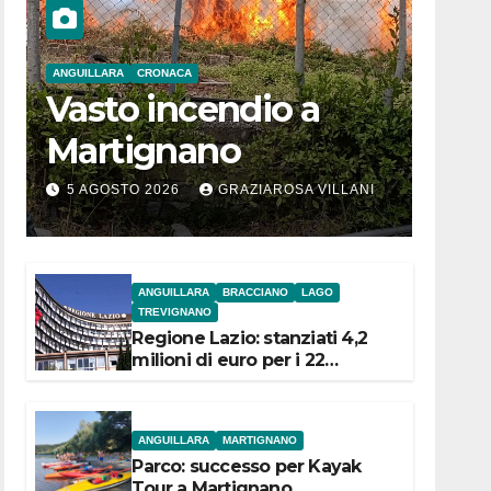
ANGUILLARA
CRONACA
Vasto incendio a
Martignano
5 AGOSTO 2026
GRAZIAROSA VILLANI
ANGUILLARA
BRACCIANO
LAGO
TREVIGNANO
Regione Lazio: stanziati 4,2
milioni di euro per i 22
Comuni dell’Etruria
Meridionale
ANGUILLARA
MARTIGNANO
Parco: successo per Kayak
Tour a Martignano