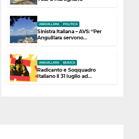
ANGUILLARA
POLITICA
Sinistra Italiana – AVS: “Per
Anguillara servono
trasparenza, partecipazione e
scelte politiche coraggiose”
ANGUILLARA
MUSICA
Radicanto e Soqquadro
Italiano il 31 luglio ad
Anguillara