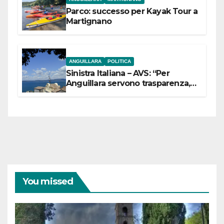
Parco: successo per Kayak Tour a
Martignano
ANGUILLARA
POLITICA
Sinistra Italiana – AVS: “Per
Anguillara servono trasparenza,
partecipazione e scelte politiche
coraggiose”
You missed