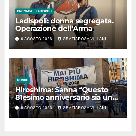
CRONACA
LADISPOLI
Ladispoli: donna segregata.
Operazione dell’Arma
6 AGOSTO 2026
GRAZIAROSA VILLANI
MONDO
Hiroshima: Sanna “Questo
81esimo anniversario sia un
monito per tutti”
6 AGOSTO 2026
GRAZIAROSA VILLANI