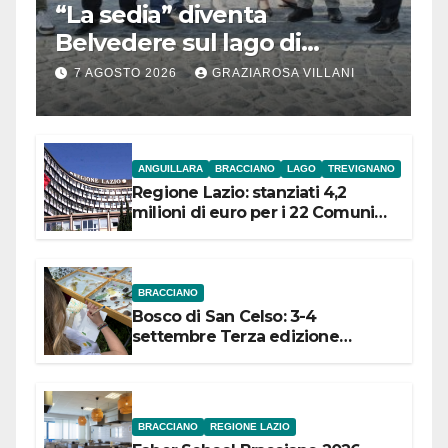
“La sedia” diventa
Belvedere sul lago di
Bracciano: ieri
7 AGOSTO 2026
GRAZIAROSA VILLANI
l’inaugurazione
ANGUILLARA
BRACCIANO
LAGO
TREVIGNANO
Regione Lazio: stanziati 4,2
milioni di euro per i 22 Comuni
dell’Etruria Meridionale
BRACCIANO
Bosco di San Celso: 3-4
settembre Terza edizione
Festival “Storie in cielo e in terra”
BRACCIANO
REGIONE LAZIO