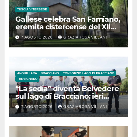
TUSCIA VITERBESE
Gallese celebra San Famiano,
eremita cistercense del XII
secolo
7 AGOSTO 2026
GRAZIAROSA VILLANI
ANGUILLARA
BRACCIANO
CONSORZIO LAGO DI BRACCIANO
TREVIGNANO
“La sedia” diventa Belvedere
sul lago di Bracciano: ieri
l’inaugurazione
7 AGOSTO 2026
GRAZIAROSA VILLANI