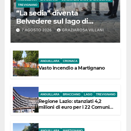
TREVIGNANO
“La sedia” diventa
Belvedere sul lago di
Bracciano: ieri
7 AGOSTO 2026
GRAZIAROSA VILLANI
l’inaugurazione
ANGUILLARA
CRONACA
Vasto incendio a Martignano
ANGUILLARA
BRACCIANO
LAGO
TREVIGNANO
Regione Lazio: stanziati 4,2
milioni di euro per i 22 Comuni
dell’Etruria Meridionale
ANGUILLARA
MARTIGNANO