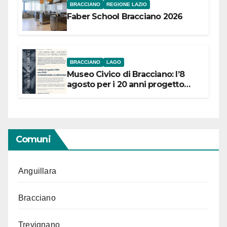
BRACCIANO
REGIONE LAZIO
Faber School Bracciano 2026
BRACCIANO
LAGO
Museo Civico di Bracciano: l’8
agosto per i 20 anni progetto
“Conservare la memoria”
Comuni
Anguillara
Bracciano
Trevignano