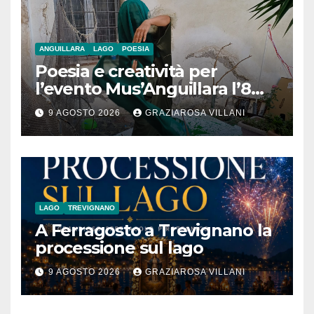
ANGUILLARA
LAGO
POESIA
Poesia e creatività per
l’evento Mus’Anguillara l’8
agosto 2026 al Museo
9 AGOSTO 2026
GRAZIAROSA VILLANI
Contadino
LAGO
TREVIGNANO
A Ferragosto a Trevignano la
processione sul lago
9 AGOSTO 2026
GRAZIAROSA VILLANI