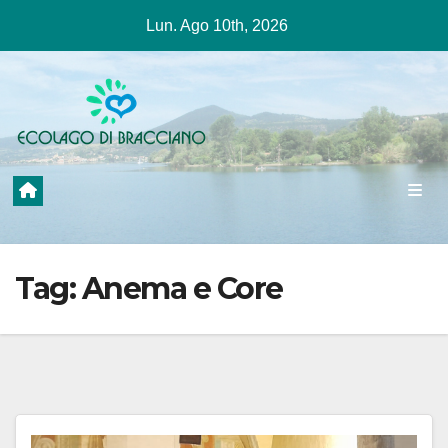
Salta
Lun. Ago 10th, 2026
al
contenuto
Tag:
Anema e Core