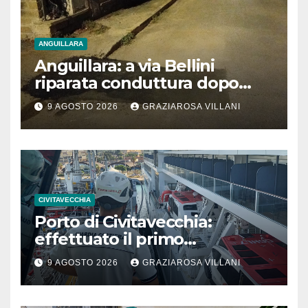
ANGUILLARA
Anguillara: a via Bellini
riparata conduttura dopo
segnalazione IdD
9 AGOSTO 2026
GRAZIAROSA VILLANI
CIVITAVECCHIA
Porto di Civitavecchia:
effettuato il primo
rifornimento di GNL ad una
9 AGOSTO 2026
GRAZIAROSA VILLANI
nave da crociera