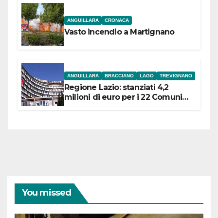
ANGUILLARA
CRONACA
Vasto incendio a Martignano
ANGUILLARA
BRACCIANO
LAGO
TREVIGNANO
Regione Lazio: stanziati 4,2
milioni di euro per i 22 Comuni
dell’Etruria Meridionale
You missed