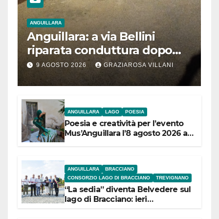
ANGUILLARA
Anguillara: a via Bellini
riparata conduttura dopo
segnalazione IdD
9 AGOSTO 2026
GRAZIAROSA VILLANI
ANGUILLARA
LAGO
POESIA
Poesia e creatività per l’evento
Mus’Anguillara l’8 agosto 2026 al
Museo Contadino
ANGUILLARA
BRACCIANO
CONSORZIO LAGO DI BRACCIANO
TREVIGNANO
“La sedia” diventa Belvedere sul
lago di Bracciano: ieri
l’inaugurazione