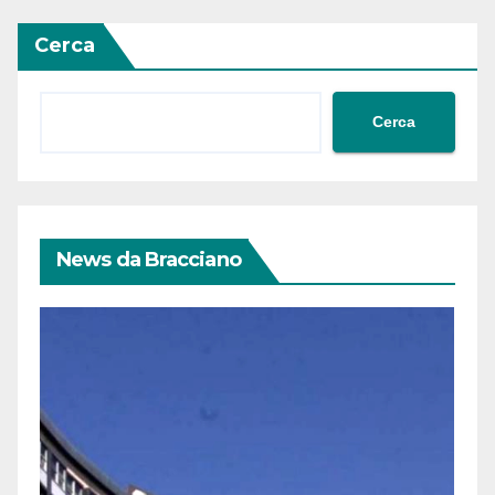
Cerca
Cerca
News da Bracciano