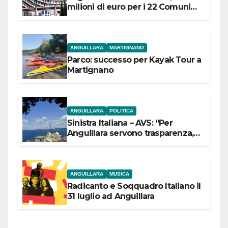
milioni di euro per i 22 Comuni
dell’Etruria Meridionale
ANGUILLARA
MARTIGNANO
Parco: successo per Kayak Tour a
Martignano
ANGUILLARA
POLITICA
Sinistra Italiana – AVS: “Per
Anguillara servono trasparenza,
partecipazione e scelte politiche
coraggiose”
ANGUILLARA
MUSICA
Radicanto e Soqquadro Italiano il
31 luglio ad Anguillara