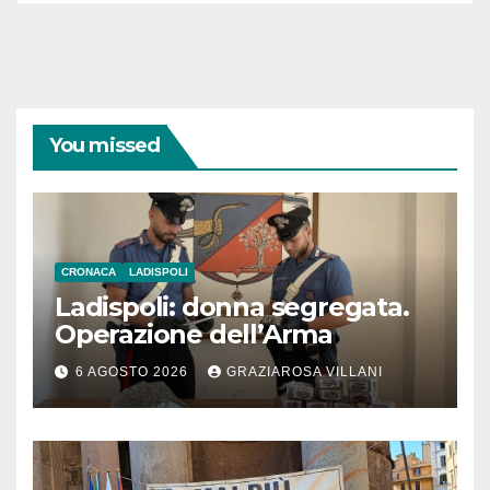
You missed
CRONACA
LADISPOLI
Ladispoli: donna segregata.
Operazione dell’Arma
6 AGOSTO 2026
GRAZIAROSA VILLANI