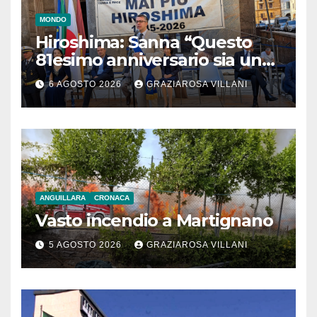
MONDO
Hiroshima: Sanna “Questo
81esimo anniversario sia un
monito per tutti”
6 AGOSTO 2026
GRAZIAROSA VILLANI
ANGUILLARA
CRONACA
Vasto incendio a Martignano
5 AGOSTO 2026
GRAZIAROSA VILLANI