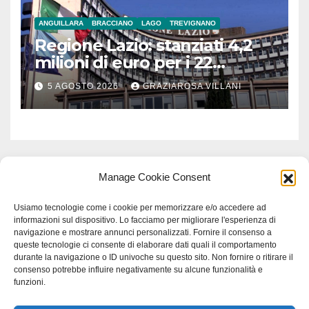
ANGUILLARA
BRACCIANO
LAGO
TREVIGNANO
Regione Lazio: stanziati 4,2
milioni di euro per i 22
Comuni dell’Etruria
5 AGOSTO 2026
GRAZIAROSA VILLANI
Meridionale
Manage Cookie Consent
Usiamo tecnologie come i cookie per memorizzare e/o accedere ad
informazioni sul dispositivo. Lo facciamo per migliorare l'esperienza di
navigazione e mostrare annunci personalizzati. Fornire il consenso a
queste tecnologie ci consente di elaborare dati quali il comportamento
durante la navigazione o ID univoche su questo sito. Non fornire o ritirare il
consenso potrebbe influire negativamente su alcune funzionalità e
funzioni.