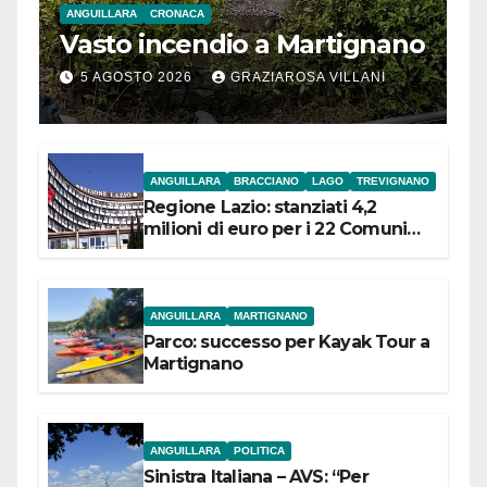
ANGUILLARA
CRONACA
Vasto incendio a Martignano
5 AGOSTO 2026
GRAZIAROSA VILLANI
ANGUILLARA
BRACCIANO
LAGO
TREVIGNANO
Regione Lazio: stanziati 4,2
milioni di euro per i 22 Comuni
dell’Etruria Meridionale
ANGUILLARA
MARTIGNANO
Parco: successo per Kayak Tour a
Martignano
ANGUILLARA
POLITICA
Sinistra Italiana – AVS: “Per