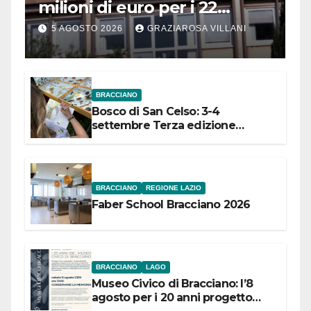
milioni di euro per i 22
Comuni dell’Etruria
5 AGOSTO 2026
GRAZIAROSA VILLANI
Meridionale
BRACCIANO
Bosco di San Celso: 3-4
settembre Terza edizione
Festival “Storie in cielo e in terra”
BRACCIANO
REGIONE LAZIO
Faber School Bracciano 2026
BRACCIANO
LAGO
Museo Civico di Bracciano: l’8
agosto per i 20 anni progetto