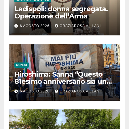
Ladispoli: donna segregata.
Operazione dell’Arma
6 AGOSTO 2026
GRAZIAROSA VILLANI
MONDO
Hiroshima: Sanna “Questo
81esimo anniversario sia un
monito per tutti”
6 AGOSTO 2026
GRAZIAROSA VILLANI