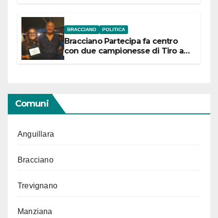
“Conservare la memoria”
BRACCIANO
POLITICA
Bracciano Partecipa fa centro
con due campionesse di Tiro a
Segno in vista delle urne
Comuni
Anguillara
Bracciano
Trevignano
Manziana