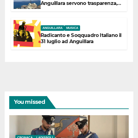
Anguillara servono trasparenza,
partecipazione e scelte politiche
coraggiose”
ANGUILLARA
MUSICA
Radicanto e Soqquadro Italiano il
31 luglio ad Anguillara
You missed
CRONACA
LADISPOLI