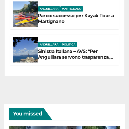
ANGUILLARA
MARTIGNANO
Parco: successo per Kayak Tour a
Martignano
ANGUILLARA
POLITICA
Sinistra Italiana – AVS: “Per
Anguillara servono trasparenza,
partecipazione e scelte politiche
coraggiose”
You missed