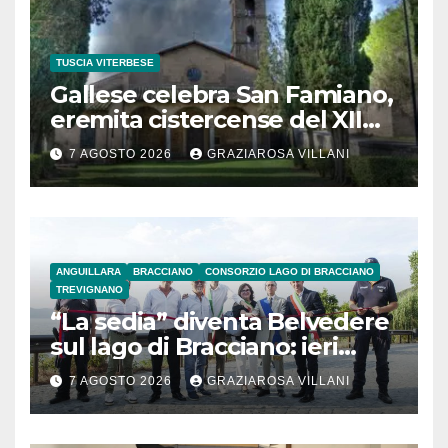
TUSCIA VITERBESE
Gallese celebra San Famiano,
eremita cistercense del XII
secolo
7 AGOSTO 2026
GRAZIAROSA VILLANI
ANGUILLARA
BRACCIANO
CONSORZIO LAGO DI BRACCIANO
TREVIGNANO
“La sedia” diventa Belvedere
sul lago di Bracciano: ieri
l’inaugurazione
7 AGOSTO 2026
GRAZIAROSA VILLANI