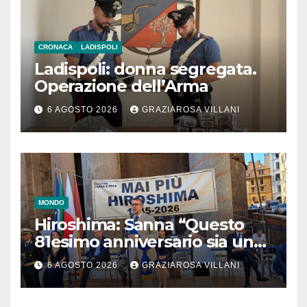
CRONACA
LADISPOLI
Ladispoli: donna segregata.
Operazione dell’Arma
6 AGOSTO 2026
GRAZIAROSA VILLANI
MONDO
Hiroshima: Sanna “Questo
81esimo anniversario sia un
monito per tutti”
6 AGOSTO 2026
GRAZIAROSA VILLANI