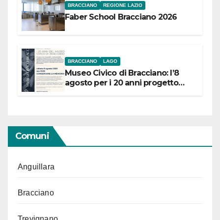
BRACCIANO
REGIONE LAZIO
Faber School Bracciano 2026
BRACCIANO
LAGO
Museo Civico di Bracciano: l’8
agosto per i 20 anni progetto
“Conservare la memoria”
Comuni
Anguillara
Bracciano
Trevignano