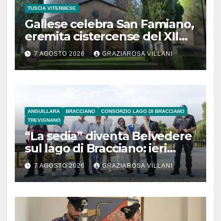
TUSCIA VITERBESE
Gallese celebra San Famiano,
eremita cistercense del XII
secolo
7 AGOSTO 2026
GRAZIAROSA VILLANI
ANGUILLARA
BRACCIANO
CONSORZIO LAGO DI BRACCIANO
TREVIGNANO
“La sedia” diventa Belvedere
sul lago di Bracciano: ieri
l’inaugurazione
7 AGOSTO 2026
GRAZIAROSA VILLANI