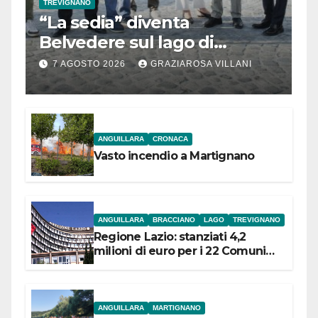
TREVIGNANO
“La sedia” diventa
Belvedere sul lago di
Bracciano: ieri
7 AGOSTO 2026
GRAZIAROSA VILLANI
l’inaugurazione
ANGUILLARA
CRONACA
Vasto incendio a Martignano
ANGUILLARA
BRACCIANO
LAGO
TREVIGNANO
Regione Lazio: stanziati 4,2
milioni di euro per i 22 Comuni
dell’Etruria Meridionale
ANGUILLARA
MARTIGNANO