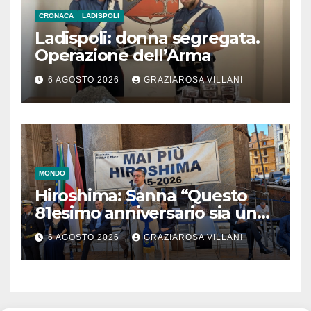
CRONACA
LADISPOLI
Ladispoli: donna segregata.
Operazione dell’Arma
6 AGOSTO 2026
GRAZIAROSA VILLANI
MONDO
Hiroshima: Sanna “Questo
81esimo anniversario sia un
monito per tutti”
6 AGOSTO 2026
GRAZIAROSA VILLANI