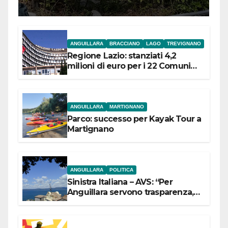
ANGUILLARA
BRACCIANO
LAGO
TREVIGNANO
Regione Lazio: stanziati 4,2
milioni di euro per i 22 Comuni
dell’Etruria Meridionale
ANGUILLARA
MARTIGNANO
Parco: successo per Kayak Tour a
Martignano
ANGUILLARA
POLITICA
Sinistra Italiana – AVS: “Per
Anguillara servono trasparenza,
partecipazione e scelte politiche
coraggiose”