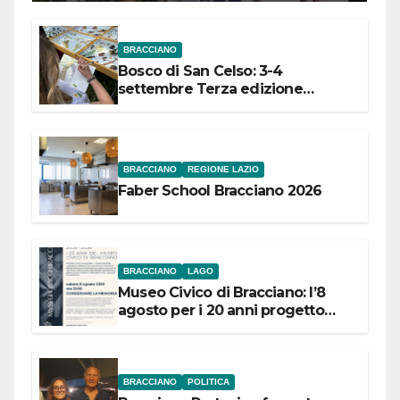
BRACCIANO
Bosco di San Celso: 3-4
settembre Terza edizione
Festival “Storie in cielo e in terra”
BRACCIANO
REGIONE LAZIO
Faber School Bracciano 2026
BRACCIANO
LAGO
Museo Civico di Bracciano: l’8
agosto per i 20 anni progetto
“Conservare la memoria”
BRACCIANO
POLITICA