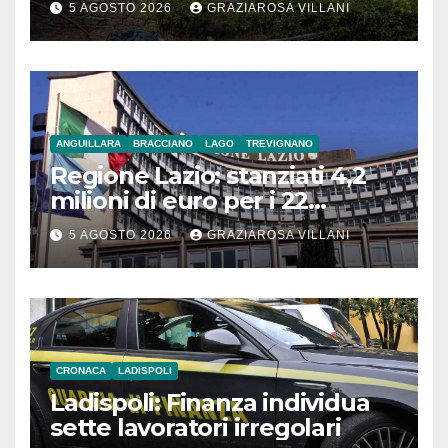
5 AGOSTO 2026
GRAZIAROSA VILLANI
ANGUILLARA
BRACCIANO
LAGO
TREVIGNANO
Regione Lazio: stanziati 4,2
milioni di euro per i 22
Comuni dell’Etruria
5 AGOSTO 2026
GRAZIAROSA VILLANI
Meridionale
CRONACA
LADISPOLI
Ladispoli: Finanza individua
sette lavoratori irregolari