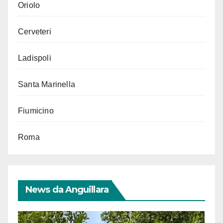
Oriolo
Cerveteri
Ladispoli
Santa Marinella
Fiumicino
Roma
News da Anguillara