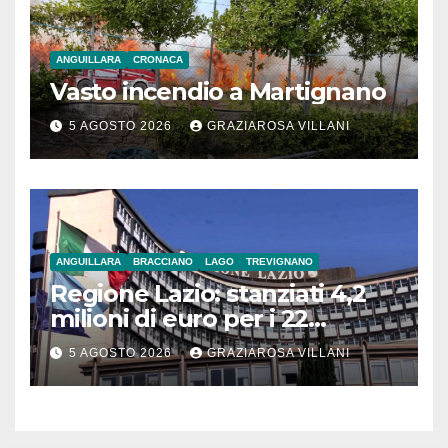
ANGUILLARA
CRONACA
Vasto incendio a Martignano
5 AGOSTO 2026
GRAZIAROSA VILLANI
ANGUILLARA
BRACCIANO
LAGO
TREVIGNANO
Regione Lazio: stanziati 4,2
milioni di euro per i 22
Comuni dell’Etruria
5 AGOSTO 2026
GRAZIAROSA VILLANI
Meridionale