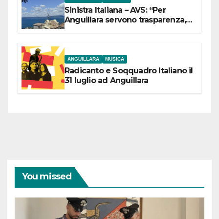
Sinistra Italiana – AVS: “Per
Anguillara servono trasparenza,
partecipazione e scelte politiche
coraggiose”
ANGUILLARA
MUSICA
Radicanto e Soqquadro Italiano il
31 luglio ad Anguillara
You missed