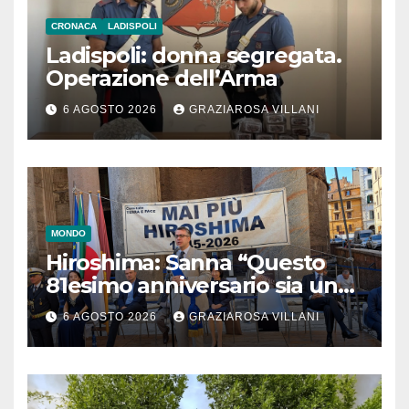
CRONACA
LADISPOLI
Ladispoli: donna segregata.
Operazione dell’Arma
6 AGOSTO 2026
GRAZIAROSA VILLANI
MONDO
Hiroshima: Sanna “Questo
81esimo anniversario sia un
monito per tutti”
6 AGOSTO 2026
GRAZIAROSA VILLANI