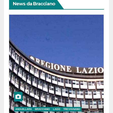
News da Bracciano
ANGUILLARA
BRACCIANO
LAGO
TREVIGNANO