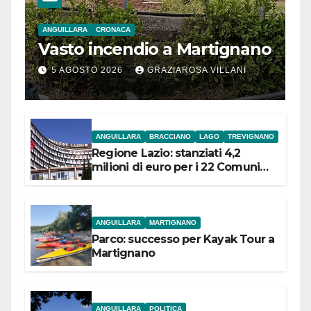
ANGUILLARA
CRONACA
Vasto incendio a Martignano
5 AGOSTO 2026
GRAZIAROSA VILLANI
ANGUILLARA
BRACCIANO
LAGO
TREVIGNANO
Regione Lazio: stanziati 4,2
milioni di euro per i 22 Comuni
dell’Etruria Meridionale
ANGUILLARA
MARTIGNANO
Parco: successo per Kayak Tour a
Martignano
ANGUILLARA
POLITICA