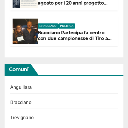
agosto per i 20 anni progetto
“Conservare la memoria”
BRACCIANO
POLITICA
Bracciano Partecipa fa centro
con due campionesse di Tiro a
Segno in vista delle urne
Comuni
Anguillara
Bracciano
Trevignano