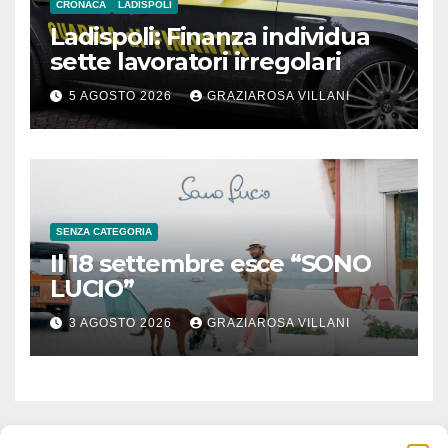
CRONACA
LADISPOLI
Ladispoli: Finanza individua
sette lavoratori irregolari
5 AGOSTO 2026
GRAZIAROSA VILLANI
SENZA CATEGORIA
Il 18 settembre esce “SONO
LUCIO”
3 AGOSTO 2026
GRAZIAROSA VILLANI