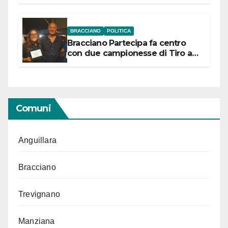
“Conservare la memoria”
BRACCIANO
POLITICA
Bracciano Partecipa fa centro
con due campionesse di Tiro a
Segno in vista delle urne
Comuni
Anguillara
Bracciano
Trevignano
Manziana