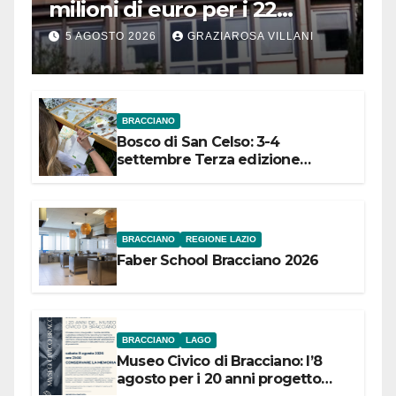
milioni di euro per i 22
Comuni dell’Etruria
5 AGOSTO 2026
GRAZIAROSA VILLANI
Meridionale
BRACCIANO
Bosco di San Celso: 3-4
settembre Terza edizione
Festival “Storie in cielo e in terra”
BRACCIANO
REGIONE LAZIO
Faber School Bracciano 2026
BRACCIANO
LAGO
Museo Civico di Bracciano: l’8
agosto per i 20 anni progetto