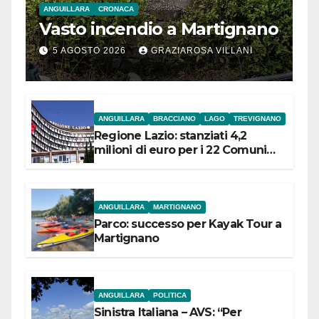
ANGUILLARA
CRONACA
Vasto incendio a Martignano
5 AGOSTO 2026
GRAZIAROSA VILLANI
ANGUILLARA
BRACCIANO
LAGO
TREVIGNANO
Regione Lazio: stanziati 4,2
milioni di euro per i 22 Comuni
dell’Etruria Meridionale
ANGUILLARA
MARTIGNANO
Parco: successo per Kayak Tour a
Martignano
ANGUILLARA
POLITICA
Sinistra Italiana – AVS: “Per