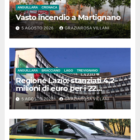
ANGUILLARA
CRONACA
Vasto incendio a Martignano
5 AGOSTO 2026
GRAZIAROSA VILLANI
ANGUILLARA
BRACCIANO
LAGO
TREVIGNANO
Regione Lazio: stanziati 4,2
milioni di euro per i 22
Comuni dell’Etruria
5 AGOSTO 2026
GRAZIAROSA VILLANI
Meridionale