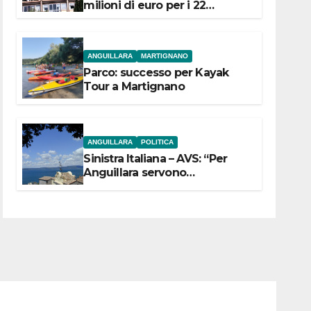
milioni di euro per i 22
Comuni dell’Etruria
Meridionale
ANGUILLARA
MARTIGNANO
Parco: successo per Kayak
Tour a Martignano
ANGUILLARA
POLITICA
Sinistra Italiana – AVS: “Per
Anguillara servono
trasparenza, partecipazione e
scelte politiche coraggiose”