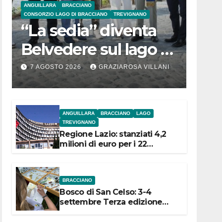
ANGUILLARA
BRACCIANO
CONSORZIO LAGO DI BRACCIANO
TREVIGNANO
“La sedia” diventa
Belvedere sul lago di
Bracciano: ieri
7 AGOSTO 2026
GRAZIAROSA VILLANI
l’inaugurazione
ANGUILLARA
BRACCIANO
LAGO
TREVIGNANO
Regione Lazio: stanziati 4,2
milioni di euro per i 22
Comuni dell’Etruria
Meridionale
BRACCIANO
Bosco di San Celso: 3-4
settembre Terza edizione
Festival “Storie in cielo e in
terra”