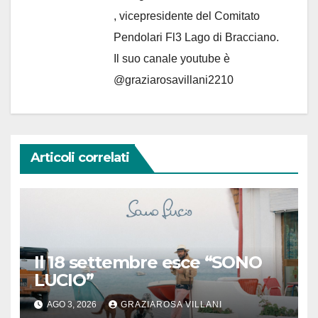
, vicepresidente del Comitato
Pendolari Fl3 Lago di Bracciano.
Il suo canale youtube è
@graziarosavillani2210
Articoli correlati
Il 18 settembre esce “SONO
LUCIO”
AGO 3, 2026
GRAZIAROSA VILLANI