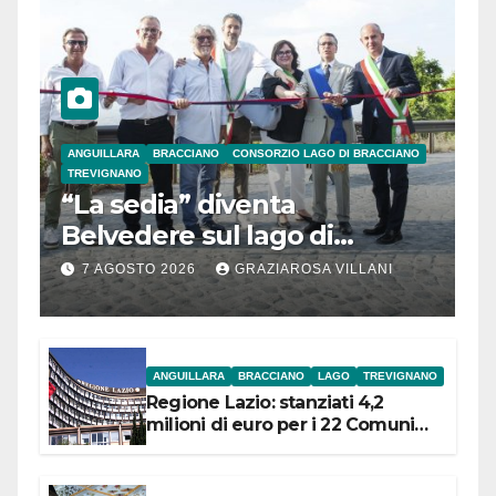
ANGUILLARA
BRACCIANO
CONSORZIO LAGO DI BRACCIANO
TREVIGNANO
“La sedia” diventa
Belvedere sul lago di
Bracciano: ieri
7 AGOSTO 2026
GRAZIAROSA VILLANI
l’inaugurazione
ANGUILLARA
BRACCIANO
LAGO
TREVIGNANO
Regione Lazio: stanziati 4,2
milioni di euro per i 22 Comuni
dell’Etruria Meridionale