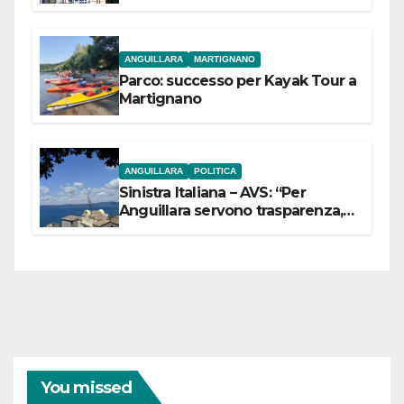
dell’Etruria Meridionale
ANGUILLARA
MARTIGNANO
Parco: successo per Kayak Tour a
Martignano
ANGUILLARA
POLITICA
Sinistra Italiana – AVS: “Per
Anguillara servono trasparenza,
partecipazione e scelte politiche
coraggiose”
You missed