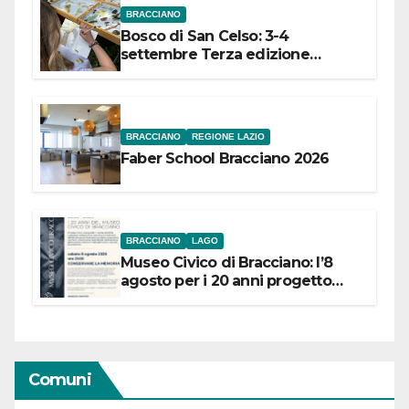
BRACCIANO
Bosco di San Celso: 3-4
settembre Terza edizione
Festival “Storie in cielo e in terra”
BRACCIANO
REGIONE LAZIO
Faber School Bracciano 2026
BRACCIANO
LAGO
Museo Civico di Bracciano: l’8
agosto per i 20 anni progetto
“Conservare la memoria”
Comuni