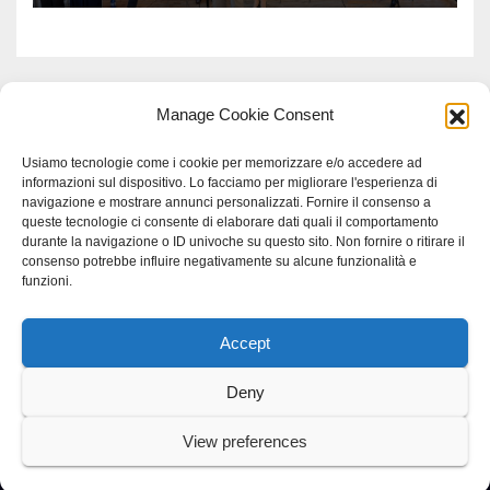
Manage Cookie Consent
Usiamo tecnologie come i cookie per memorizzare e/o accedere ad
informazioni sul dispositivo. Lo facciamo per migliorare l'esperienza di
navigazione e mostrare annunci personalizzati. Fornire il consenso a
queste tecnologie ci consente di elaborare dati quali il comportamento
durante la navigazione o ID univoche su questo sito. Non fornire o ritirare il
consenso potrebbe influire negativamente su alcune funzionalità e
funzioni.
Accept
Proudly powered by WordPress
|
Tema: Newspaperex di
Themeansar
.
Deny
Home
Gerenza
home
Lavoro
Scienza
studio specialistico bracciano
View preferences
Villani Comunicazione