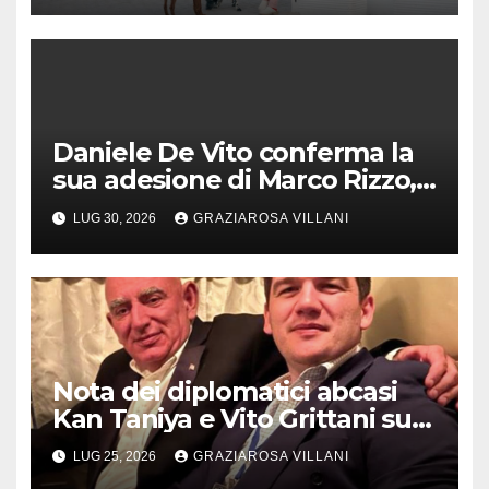
Daniele De Vito conferma la
sua adesione di Marco Rizzo,
nel rispetto delle decisioni
LUG 30, 2026
GRAZIAROSA VILLANI
del 1° Congress
Nota dei diplomatici abcasi
Kan Taniya e Vito Grittani su
cosiddetto “ritiro
LUG 25, 2026
GRAZIAROSA VILLANI
riconoscimento” di Abcasia e