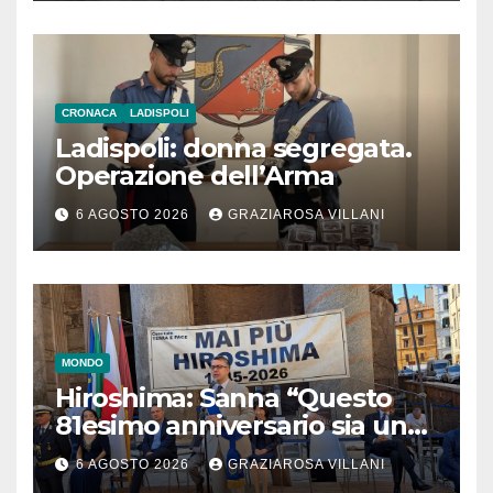
CRONACA
LADISPOLI
Ladispoli: donna segregata.
Operazione dell’Arma
6 AGOSTO 2026
GRAZIAROSA VILLANI
MONDO
Hiroshima: Sanna “Questo
81esimo anniversario sia un
monito per tutti”
6 AGOSTO 2026
GRAZIAROSA VILLANI