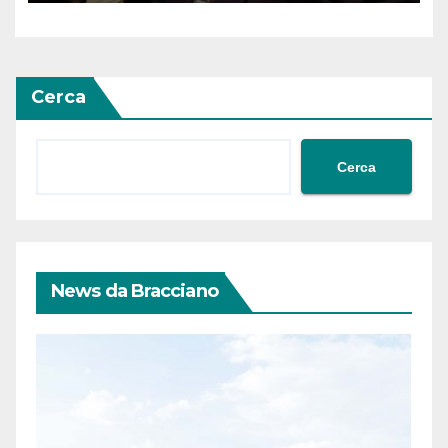
Ossezia del Sud da parte della
Siria
Cerca
Cerca
News da Bracciano