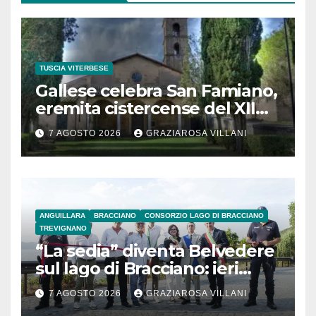
TUSCIA VITERBESE
Gallese celebra San Famiano,
eremita cistercense del XII
secolo
7 AGOSTO 2026
GRAZIAROSA VILLANI
ANGUILLARA
BRACCIANO
CONSORZIO LAGO DI BRACCIANO
TREVIGNANO
“La sedia” diventa Belvedere
sul lago di Bracciano: ieri
l’inaugurazione
7 AGOSTO 2026
GRAZIAROSA VILLANI