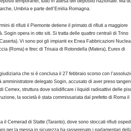
 depositi temporanei, tutto in attesa del deposito nazionale. Ma d
a Marche, Umbria e parte dell’Emilia Romagna.
i di rifiuti il Piemonte detiene il primato di rifiuti a maggiore
. Sogin opera in otto siti. Si tratta delle quattro centrali di Trino
(Caserta). Vi sono poi gli impianti ex Enea Fabbricazioni Nuclear
a (Roma) e Itrec di Trisaia di Rotondella (Matera), Eurex di
giudiziaria che si è conclusa il 27 febbraio scorso con l’assoluz
ià amministratore delegato Sogin, accusato di aver preso tangent
 Cemex, struttura dove solidificare i liquidi radioattivi delle pis
uzione, la società è stata commissariata dal prefetto di Roma il
 il Cemerad di Statte (Taranto), dove sono stoccati rifiuti ospeda
uro per la messa in sicurezza ha rasserenato i parlamentari dell