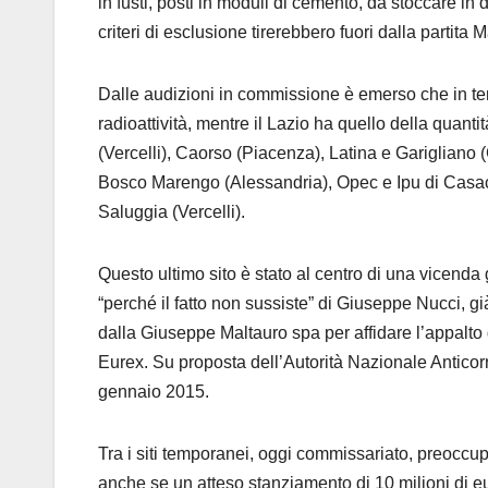
in fusti, posti in moduli di cemento, da stoccare in
criteri di esclusione tirerebbero fuori dalla partit
Dalle audizioni in commissione è emerso che in termin
radioattività, mentre il Lazio ha quello della quantità
(Vercelli), Caorso (Piacenza), Latina e Garigliano 
Bosco Marengo (Alessandria), Opec e Ipu di Casacci
Saluggia (Vercelli).
Questo ultimo sito è stato al centro di una vicenda 
“perché il fatto non sussiste” di Giuseppe Nucci, g
dalla Giuseppe Maltauro spa per affidare l’appalto di
Eurex. Su proposta dell’Autorità Nazionale Anticorr
gennaio 2015.
Tra i siti temporanei, oggi commissariato, preoccupa
anche se un atteso stanziamento di 10 milioni di e