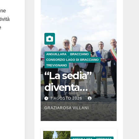
one
ività
e
ANGUILLARA
BRACCIANO
CONSORZIO LAGO DI BRACCIANO
TREVIGNANO
“La sedia”
diventa
Belvedere sul
7 AGOSTO 2026
lago di
GRAZIAROSA VILLANI
Bracciano: ieri
l’inaugurazion