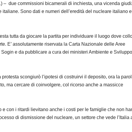
 – due commissioni bicamerali di inchiesta, una vicenda giudi
se italiane. Sono dati e numeri dell’eredità del nucleare italiano e
esta tutta da giocare la partita per individuare il luogo dove coll
rte. E’ assolutamente riservata la Carta Nazionale delle Aree
ogin e da pubblicare a cura dei ministeri Ambiente e Svilupp
rotesta scongiurò l’ipotesi di costruirvi il deposito, ora la paro
lto, ma cercare di coinvolgere, col ricorso anche a massicce
 e con i ritardi lievitano anche i costi per le famiglie che non h
cesso di dismissione del nucleare, un settore che vede l’Italia 