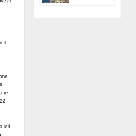
ove? I
Anguillara
servono
trasparenza,
partecipazione e
scelte politiche
coraggiose”
i di
ione
i
cine
 22
lieri,
a