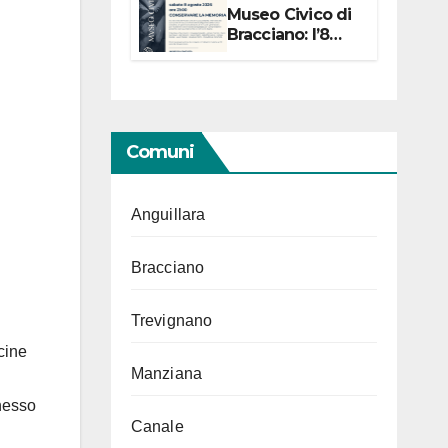
Museo Civico di
Bracciano: l’8
agosto per i 20
anni progetto
“Conservare la
memoria”
Comuni
Anguillara
Bracciano
Trevignano
ecine
Manziana
nnesso
Canale