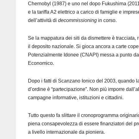
Chernobyl (1987) e uno nel dopo Fukushima (2011)
e la tariffa A2 elettrico a carico di famiglie e impre
dell’attività di
decommissioning
in corso.
Se la mappatura dei siti da dismettere è tracciata, r
il deposito nazionale. Si gioca ancora a carte cope
Potenzialmente Idonee (CNAPI) messa a punto da S
Economico.
Dopo i fatti di Scanzano Ionico del 2003, quando la p
d’ordine è “partecipazione”. Non più imporre dall’a
campagne informative, istituzioni e cittadini.
Tutto questo fa slittare il cronoprogramma originario
piena consapevolezza di essere finanziatori del pro
a livello internazionale da pioniera.