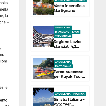
ANGUILLARA
CRONACA
e
solta
Vasto incendio a
 nella
Martignano
e, la
ione –
ANGUILLARA
BRACCIANO
LAGO
TREVIGNANO
Regione Lazio:
stanziati 4,2
 il
milioni di euro
tora
per i 22 Comuni
dell’Etruria
lioni
ANGUILLARA
Meridionale
MARTIGNANO
Parco: successo
.
per Kayak Tour a
Martignano
esi è
ANGUILLARA
POLITICA
Sinistra Italiana –
mento
AVS: “Per