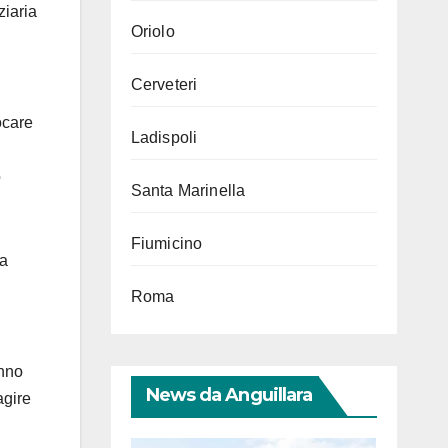
ziaria
Oriolo
Cerveteri
ocare
Ladispoli
o
Santa Marinella
Fiumicino
la
Roma
anno
News da Anguillara
agire