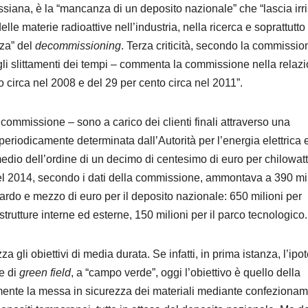
lissiana, è la “mancanza di un deposito nazionale” che “lascia irri
elle materie radioattive nell’industria, nella ricerca e soprattutto
zza” del
decommissioning
. Terza criticità, secondo la commission
 degli slittamenti dei tempi – commenta la commissione nella relaz
o circa nel 2008 e del 29 per cento circa nel 2011”.
a commissione – sono a carico dei clienti finali attraverso una
 periodicamente determinata dall’Autorità per l’energia elettrica e
medio dell’ordine di un decimo di centesimo di euro per chilowat
nel 2014, secondo i dati della commissione, ammontava a 390 mi
iardo e mezzo di euro per il deposito nazionale: 650 milioni per
strutture interne ed esterne, 150 milioni per il parco tecnologico
 gli obiettivi di media durata. Se infatti, in prima istanza, l’ipot
e di
green field
, a “campo verde”, oggi l’obiettivo è quello della
mente la messa in sicurezza dei materiali mediante confeziona