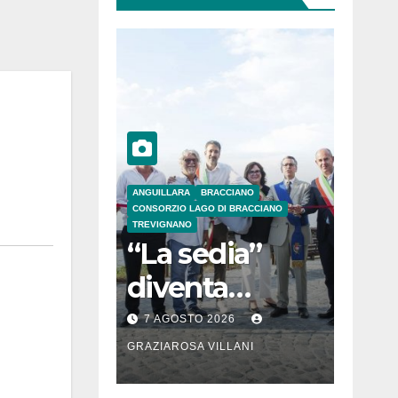
ANGUILLARA
BRACCIANO
CONSORZIO LAGO DI BRACCIANO
TREVIGNANO
“La sedia”
diventa
Belvedere sul
7 AGOSTO 2026
lago di
GRAZIAROSA VILLANI
Bracciano: ieri