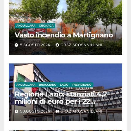
ANGUILLARA
CRONACA
Vasto incendio a Martignano
5 AGOSTO 2026
GRAZIAROSA VILLANI
ANGUILLARA
BRACCIANO
LAGO
TREVIGNANO
Regione Lazio: stanziati 4,2
milioni di euro per i 22
Comuni dell’Etruria
5 AGOSTO 2026
GRAZIAROSA VILLANI
Meridionale