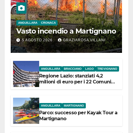
ANGUILLARA
CRONACA
Vasto incendio a Martignano
5 AGOSTO 2026
GRAZIAROSA VILLANI
ANGUILLARA
BRACCIANO
LAGO
TREVIGNANO
Regione Lazio: stanziati 4,2
milioni di euro per i 22 Comuni
dell’Etruria Meridionale
ANGUILLARA
MARTIGNANO
Parco: successo per Kayak Tour a
Martignano