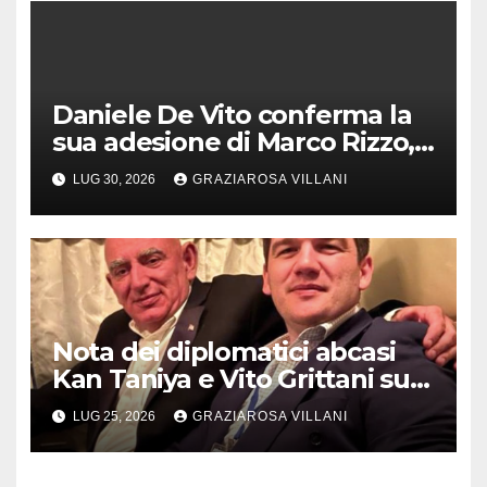
Daniele De Vito conferma la
sua adesione di Marco Rizzo,
nel rispetto delle decisioni
LUG 30, 2026
GRAZIAROSA VILLANI
del 1° Congress
Nota dei diplomatici abcasi
Kan Taniya e Vito Grittani su
cosiddetto “ritiro
LUG 25, 2026
GRAZIAROSA VILLANI
riconoscimento” di Abcasia e
Ossezia del Sud da parte della