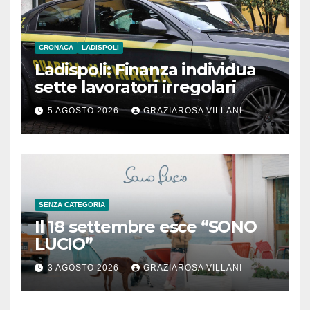
CRONACA
LADISPOLI
Ladispoli: Finanza individua
sette lavoratori irregolari
5 AGOSTO 2026
GRAZIAROSA VILLANI
SENZA CATEGORIA
Il 18 settembre esce “SONO
LUCIO”
3 AGOSTO 2026
GRAZIAROSA VILLANI