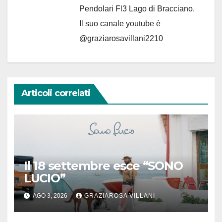
Pendolari Fl3 Lago di Bracciano.
Il suo canale youtube è
@graziarosavillani2210
Articoli correlati
Il 18 settembre esce “SONO
LUCIO”
AGO 3, 2026
GRAZIAROSA VILLANI