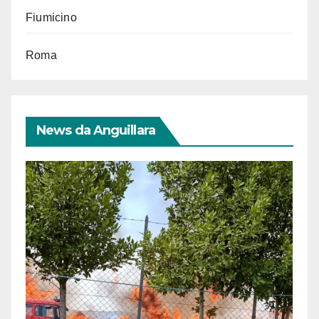
Fiumicino
Roma
News da Anguillara