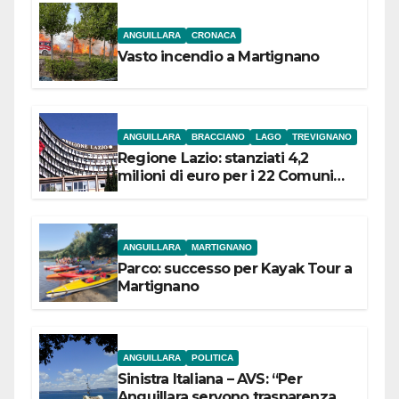
ANGUILLARA
CRONACA
Vasto incendio a Martignano
ANGUILLARA
BRACCIANO
LAGO
TREVIGNANO
Regione Lazio: stanziati 4,2
milioni di euro per i 22 Comuni
dell’Etruria Meridionale
ANGUILLARA
MARTIGNANO
Parco: successo per Kayak Tour a
Martignano
ANGUILLARA
POLITICA
Sinistra Italiana – AVS: “Per
Anguillara servono trasparenza,