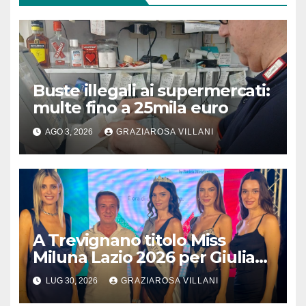
Buste illegali ai supermercati:
multe fino a 25mila euro
AGO 3, 2026
GRAZIAROSA VILLANI
A Trevignano titolo Miss
Miluna Lazio 2026 per Giulia
Colace 24enne di Centocelle
LUG 30, 2026
GRAZIAROSA VILLANI