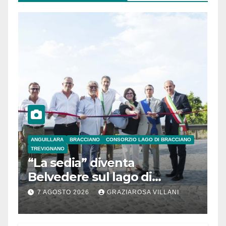
ANGUILLARA
BRACCIANO
CONSORZIO LAGO DI BRACCIANO
TREVIGNANO
“La sedia” diventa
Belvedere sul lago di
Bracciano: ieri
7 AGOSTO 2026
GRAZIAROSA VILLANI
l’inaugurazione