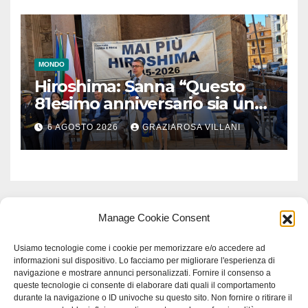
MONDO
Hiroshima: Sanna “Questo
81esimo anniversario sia un
monito per tutti”
6 AGOSTO 2026
GRAZIAROSA VILLANI
Manage Cookie Consent
Usiamo tecnologie come i cookie per memorizzare e/o accedere ad
informazioni sul dispositivo. Lo facciamo per migliorare l'esperienza di
navigazione e mostrare annunci personalizzati. Fornire il consenso a
queste tecnologie ci consente di elaborare dati quali il comportamento
durante la navigazione o ID univoche su questo sito. Non fornire o ritirare il