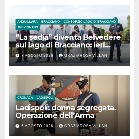
ANGUILLARA
BRACCIANO
CONSORZIO LAGO DI BRACCIANO
TREVIGNANO
“La sedia” diventa Belvedere
sul lago di Bracciano: ieri
l’inaugurazione
7 AGOSTO 2026
GRAZIAROSA VILLANI
CRONACA
LADISPOLI
Ladispoli: donna segregata.
Operazione dell’Arma
6 AGOSTO 2026
GRAZIAROSA VILLANI