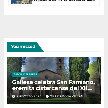
partecipazione e scelte politiche
coraggiose”
You missed
TUSCIA VITERBESE
Gallese celebra San Famiano,
eremita cistercense del XII
secolo
7 AGOSTO 2026
GRAZIAROSA VILLANI