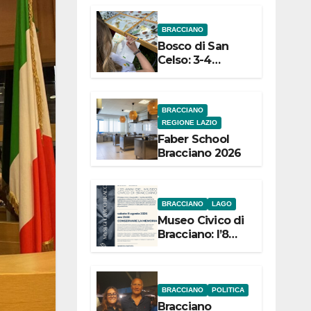
dell’Etruria
BRACCIANO
Meridionale
Bosco di San
Celso: 3-4
settembre
Terza edizione
Festival “Storie
BRACCIANO
in cielo e in
REGIONE LAZIO
terra”
Faber School
Bracciano 2026
BRACCIANO
LAGO
Museo Civico di
Bracciano: l’8
agosto per i 20
anni progetto
“Conservare la
memoria”
BRACCIANO
POLITICA
Bracciano