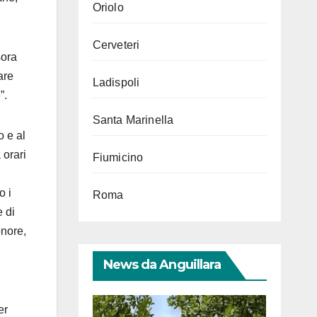
Oriolo
Cerveteri
sora
are
Ladispoli
”.
Santa Marinella
o e al
 orari
Fiumicino
o i
Roma
e di
onore,
News da Anguillara
er