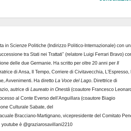
ta in Scienze Politiche (Indirizzo Politico-Internazionale) con un
Successione tra Stati nei Trattati" (relatore Luigi Ferrari Bravo) co
azione delle due Germanie. Ha scritto per oltre 20 anni per
Il
oratrice di Ansa, Il Tempo, Corriere di Civitavecchia, L'Espresso,
e, Avvenimenti. Ha diretto
La Voce del Lago
. Direttrice di
azio, autrice di
Laureato in Onestà
(coautore Francesco Leonard
rocesso al Conte Everso dell'Anguillara
(coautore Biagio
ione Culturale Sabate
, del
Lacuale Bracciano-Martignano
, vicepresidente del Comitato Pen
le youtube è @graziarosavillani2210