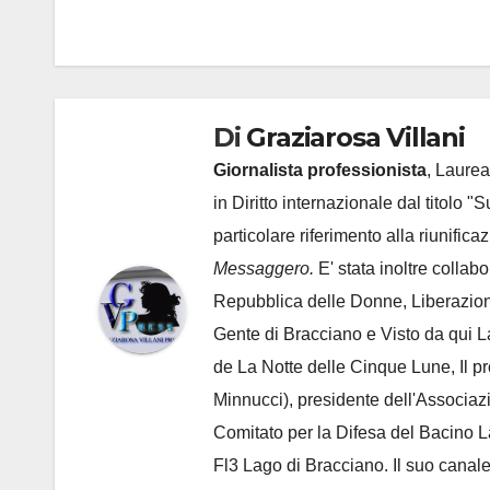
articoli
Di
Graziarosa Villani
Giornalista professionista
, Laurea
in Diritto internazionale dal titolo "
particolare riferimento alla riunific
Messaggero.
E' stata inoltre collab
Repubblica delle Donne, Liberazion
Gente di Bracciano
e Visto da qui L
de
La Notte delle Cinque Lune, Il p
Minnucci), presidente dell'
Associaz
Comitato per la Difesa del Bacino 
Fl3 Lago di Bracciano. Il suo cana