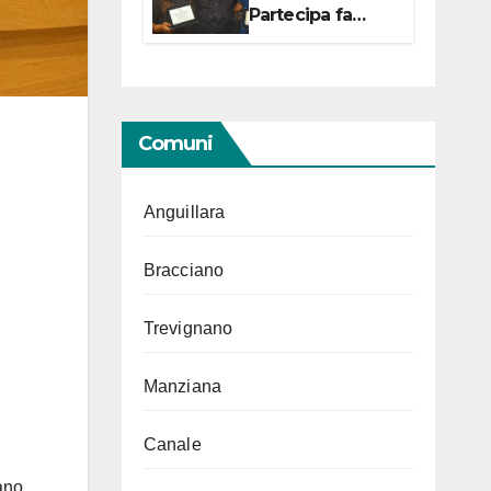
Partecipa fa
centro con due
campionesse di
Tiro a Segno in
vista delle urne
Comuni
Anguillara
Bracciano
Trevignano
Manziana
Canale
ano,