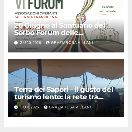
20 Giugno al Santuario del
Sorbo Forum delle
Associazioni Operanti sulla
GIU 10, 2026
GRAZIAROSA VILLANI
Via Francigena
Terra dei Sapori – il gusto del
turismo lento: la rete tra
aziende conquista il pubblico
GIU 4, 2026
GRAZIAROSA VILLANI