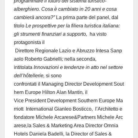
programmare il futuro del sistema turistico-
alberghiero. Cosa è cambiato in 20 anni e cosa
cambierà ancora?”
La prima parte del panel, dal
titolo
Le prospettive per la filiera turistica italiana:
gli strumenti finanziari a supporto,
ha visto
protagonista il
Direttore
Regionale
Lazio
e
Abruzzo
Intesa
Sanp
aolo
Roberto
Gabrielli
;
nella
seconda,
intitolata
Innovazioni e tendenze in atto nel settore
dell’hôtellerie,
si sono
confrontati
il
Managing
Director
Development
Sout
hern
Europe
Hilton
Alan
Mantin
,
il
Vice
President
Development
Southern
Europe
Ma
rriott
International
Gianleo
Bosticco,
l’Architetto
e
fondatore
Michele
Arcarese&Partners
Michele
Arc
arese
,
la
Sales
&
Marketing Area Director Omnia
Hotels Daniela Badelli, la Director of Sales &