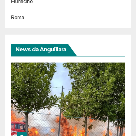
Fiumicino
Roma
News da Anguillara