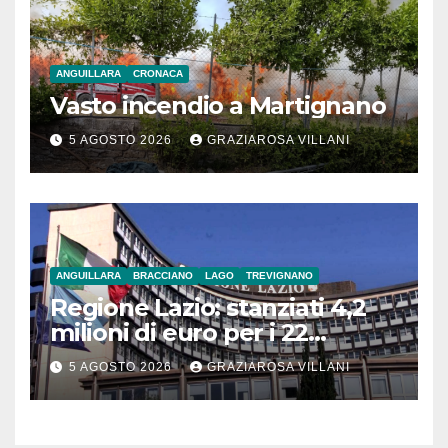
ANGUILLARA
CRONACA
Vasto incendio a Martignano
5 AGOSTO 2026
GRAZIAROSA VILLANI
ANGUILLARA
BRACCIANO
LAGO
TREVIGNANO
Regione Lazio: stanziati 4,2
milioni di euro per i 22
Comuni dell’Etruria
5 AGOSTO 2026
GRAZIAROSA VILLANI
Meridionale