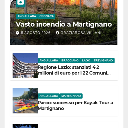
ANGUILLARA
CRONACA
Vasto incendio a Martignano
5 AGOSTO 2026
GRAZIAROSA VILLANI
ANGUILLARA
BRACCIANO
LAGO
TREVIGNANO
Regione Lazio: stanziati 4,2
milioni di euro per i 22 Comuni
dell’Etruria Meridionale
ANGUILLARA
MARTIGNANO
Parco: successo per Kayak Tour a
Martignano