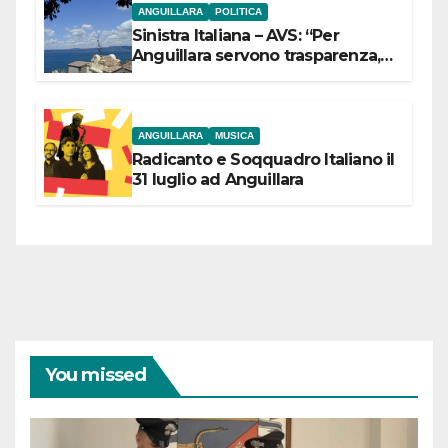
ANGUILLARA
POLITICA
Sinistra Italiana – AVS: “Per
Anguillara servono trasparenza,
partecipazione e scelte politiche
coraggiose”
ANGUILLARA
MUSICA
Radicanto e Soqquadro Italiano il
31 luglio ad Anguillara
You missed