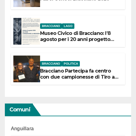
BRACCIANO
LAGO
Museo Civico di Bracciano: l’8
agosto per i 20 anni progetto
“Conservare la memoria”
BRACCIANO
POLITICA
Bracciano Partecipa fa centro
con due campionesse di Tiro a
Segno in vista delle urne
Comuni
Anguillara