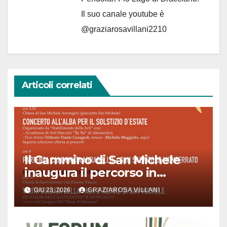
Il suo canale youtube è
@graziarosavillani2210
Articoli correlati
Il Cammino di San Michele
inaugura il percorso in
Piemonte
GIU 23, 2026
GRAZIAROSA VILLANI