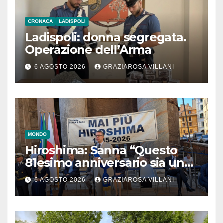
CRONACA
LADISPOLI
Ladispoli: donna segregata.
Operazione dell’Arma
6 AGOSTO 2026
GRAZIAROSA VILLANI
MONDO
Hiroshima: Sanna “Questo
81esimo anniversario sia un
monito per tutti”
6 AGOSTO 2026
GRAZIAROSA VILLANI