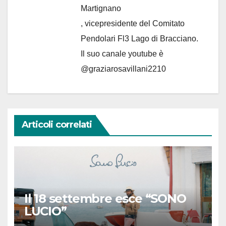
Martignano
, vicepresidente del Comitato
Pendolari Fl3 Lago di Bracciano.
Il suo canale youtube è
@graziarosavillani2210
Articoli correlati
Il 18 settembre esce “SONO
LUCIO”