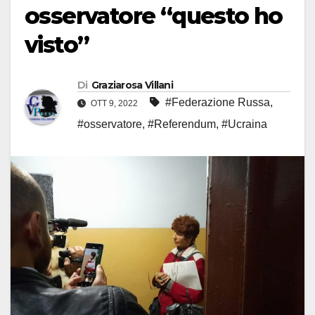
osservatore “questo ho
visto”
Di
Graziarosa Villani
#Federazione Russa
,
OTT 9, 2022
#osservatore
,
#Referendum
,
#Ucraina