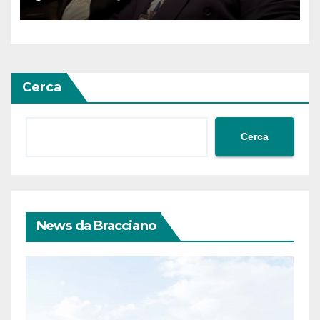
riconoscimento” di Abcasia e
Ossezia del Sud da parte della
Siria
Cerca
Cerca
News da Bracciano