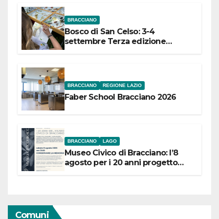
BRACCIANO
Bosco di San Celso: 3-4
settembre Terza edizione
Festival “Storie in cielo e in terra”
BRACCIANO
REGIONE LAZIO
Faber School Bracciano 2026
BRACCIANO
LAGO
Museo Civico di Bracciano: l’8
agosto per i 20 anni progetto
“Conservare la memoria”
Comuni