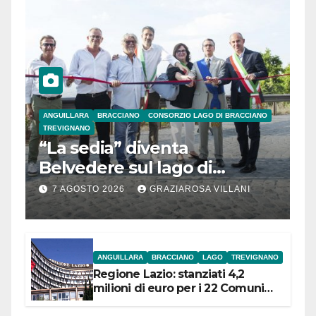
ANGUILLARA
BRACCIANO
CONSORZIO LAGO DI BRACCIANO
TREVIGNANO
“La sedia” diventa
Belvedere sul lago di
Bracciano: ieri
7 AGOSTO 2026
GRAZIAROSA VILLANI
l’inaugurazione
ANGUILLARA
BRACCIANO
LAGO
TREVIGNANO
Regione Lazio: stanziati 4,2
milioni di euro per i 22 Comuni
dell’Etruria Meridionale