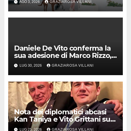
AGO 3, 2026
GRAZIAROSA VILLANI
Daniele De Vito conferma la
sua adesione di Marco Rizzo,
nel rispetto delle decisioni
LUG 30, 2026
GRAZIAROSA VILLANI
del 1° Congress
Nota dei diplomatici abcasi
Kan Taniya e Vito Grittani su
cosiddetto “ritiro
LUG 25, 2026
GRAZIAROSA VILLANI