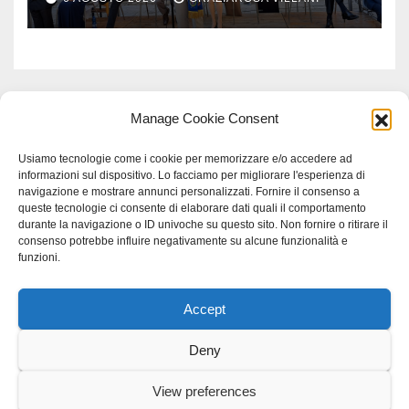
Manage Cookie Consent
Usiamo tecnologie come i cookie per memorizzare e/o accedere ad
informazioni sul dispositivo. Lo facciamo per migliorare l'esperienza di
navigazione e mostrare annunci personalizzati. Fornire il consenso a
queste tecnologie ci consente di elaborare dati quali il comportamento
durante la navigazione o ID univoche su questo sito. Non fornire o ritirare il
consenso potrebbe influire negativamente su alcune funzionalità e
funzioni.
Accept
Proudly powered by WordPress
|
Tema: Newspaperex di
Themeansar
.
Deny
Home
Gerenza
home
Lavoro
Scienza
studio specialistico bracciano
View preferences
Villani Comunicazione