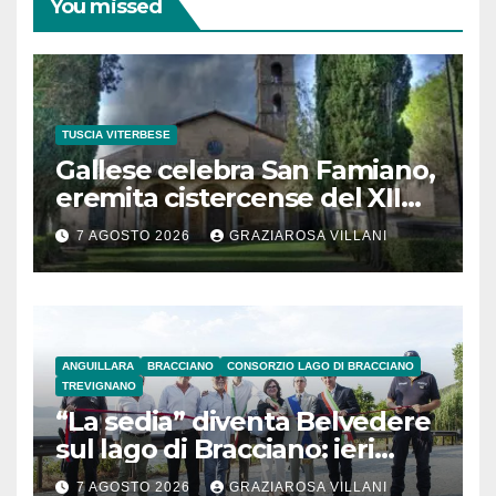
You missed
TUSCIA VITERBESE
Gallese celebra San Famiano,
eremita cistercense del XII
secolo
7 AGOSTO 2026
GRAZIAROSA VILLANI
ANGUILLARA
BRACCIANO
CONSORZIO LAGO DI BRACCIANO
TREVIGNANO
“La sedia” diventa Belvedere
sul lago di Bracciano: ieri
l’inaugurazione
7 AGOSTO 2026
GRAZIAROSA VILLANI