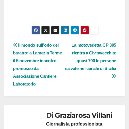
Navigazione
Il mondo sull’orlo del
La motovedetta CP 305
baratro: a Lamezia Terme
rientra a Civitavecchia:
articoli
il 5 novembre incontro
quasi 700 le persone
promosso da
salvate nel canale di Sicilia
Associazione Cantiere
Laboratorio
Di
Graziarosa Villani
Giornalista professionista
,