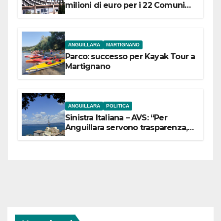
milioni di euro per i 22 Comuni
dell’Etruria Meridionale
ANGUILLARA
MARTIGNANO
Parco: successo per Kayak Tour a
Martignano
ANGUILLARA
POLITICA
Sinistra Italiana – AVS: “Per
Anguillara servono trasparenza,
partecipazione e scelte politiche
coraggiose”