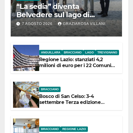
“La sedia” diventa
Belvedere sul lago di
Bracciano: ieri
7 AGOSTO 2026
GRAZIAROSA VILLANI
l’inaugurazione
ANGUILLARA
BRACCIANO
LAGO
TREVIGNANO
Regione Lazio: stanziati 4,2
milioni di euro per i 22 Comuni
dell’Etruria Meridionale
BRACCIANO
Bosco di San Celso: 3-4
settembre Terza edizione
Festival “Storie in cielo e in terra”
BRACCIANO
REGIONE LAZIO