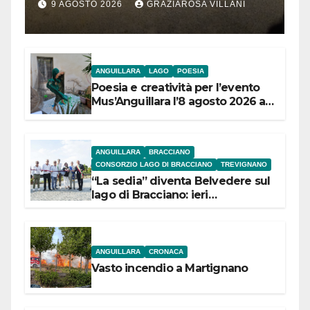
segnalazione IdD
9 AGOSTO 2026
GRAZIAROSA VILLANI
ANGUILLARA
LAGO
POESIA
Poesia e creatività per l’evento
Mus’Anguillara l’8 agosto 2026 al
Museo Contadino
ANGUILLARA
BRACCIANO
CONSORZIO LAGO DI BRACCIANO
TREVIGNANO
“La sedia” diventa Belvedere sul
lago di Bracciano: ieri
l’inaugurazione
ANGUILLARA
CRONACA
Vasto incendio a Martignano