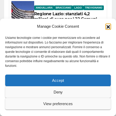
ANGUILLARA
BRACCIANO
LAGO
TREVIGNANO
Regione Lazio: stanziati 4,2
milioni di euro per i 22 Comuni
dell’Etruria Meridionale
Manage Cookie Consent
Usiamo tecnologie come i cookie per memorizzare e/o accedere ad
informazioni sul dispositivo. Lo facciamo per migliorare l'esperienza di
navigazione e mostrare annunci personalizzati. Fornire il consenso a
queste tecnologie ci consente di elaborare dati quali il comportamento
durante la navigazione o ID univoche su questo sito. Non fornire o ritirare il
consenso potrebbe influire negativamente su alcune funzionalità e
funzioni.
You missed
Accept
Deny
ANGUILLARA
View preferences
Anguillara: a via Bellini
riparata conduttura dopo