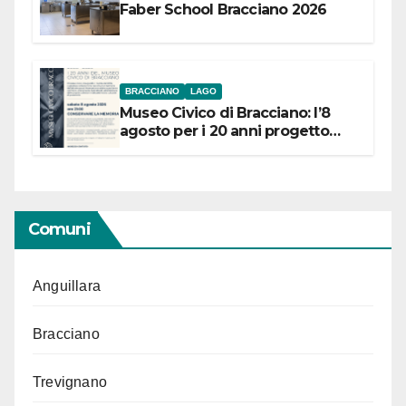
Faber School Bracciano 2026
BRACCIANO
LAGO
Museo Civico di Bracciano: l’8
agosto per i 20 anni progetto
“Conservare la memoria”
Comuni
Anguillara
Bracciano
Trevignano