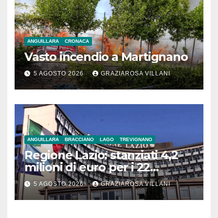
ANGUILLARA
CRONACA
Vasto incendio a Martignano
5 AGOSTO 2026
GRAZIAROSA VILLANI
ANGUILLARA
BRACCIANO
LAGO
TREVIGNANO
Regione Lazio: stanziati 4,2
milioni di euro per i 22
Comuni dell’Etruria
5 AGOSTO 2026
GRAZIAROSA VILLANI
Meridionale