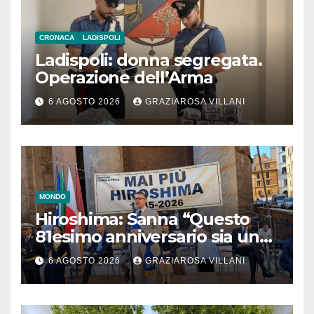
CRONACA
LADISPOLI
Ladispoli: donna segregata.
Operazione dell’Arma
6 AGOSTO 2026
GRAZIAROSA VILLANI
MONDO
Hiroshima: Sanna “Questo
81esimo anniversario sia un
monito per tutti”
6 AGOSTO 2026
GRAZIAROSA VILLANI