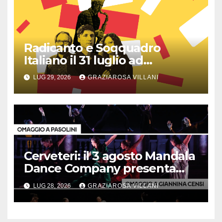
Radicanto e Soqquadro
Italiano il 31 luglio ad
Anguillara
LUG 29, 2026
GRAZIAROSA VILLANI
Cerveteri: il 3 agosto Mandala
Dance Company presenta
“Trittico d’autore”
LUG 28, 2026
GRAZIAROSA VILLANI