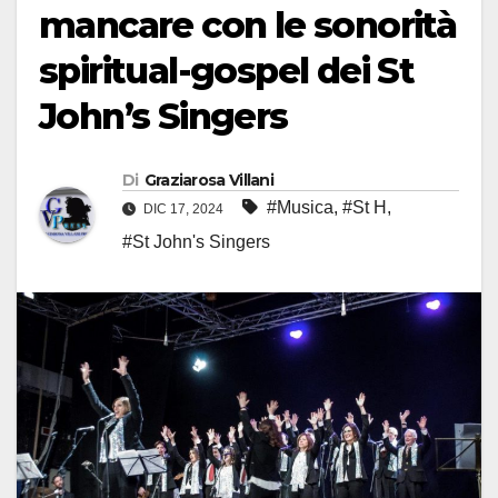
mancare con le sonorità
spiritual-gospel dei St
John’s Singers
Di
Graziarosa Villani
#Musica
,
#St H
,
DIC 17, 2024
#St John's Singers