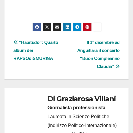
Navigazione
“Habitudo”: Quarto
Il 1° dicembre ad
album dei
Anguillara il concerto
articoli
RAPSOdiSMURINA
“Buon Compleanno
Claudia”
Di
Graziarosa Villani
Giornalista professionista
,
Laureata in Scienze Politiche
(Indirizzo Politico-Internazionale)