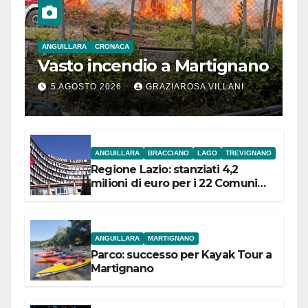
ANGUILLARA
CRONACA
Vasto incendio a Martignano
5 AGOSTO 2026
GRAZIAROSA VILLANI
ANGUILLARA
BRACCIANO
LAGO
TREVIGNANO
Regione Lazio: stanziati 4,2
milioni di euro per i 22 Comuni
dell’Etruria Meridionale
ANGUILLARA
MARTIGNANO
Parco: successo per Kayak Tour a
Martignano