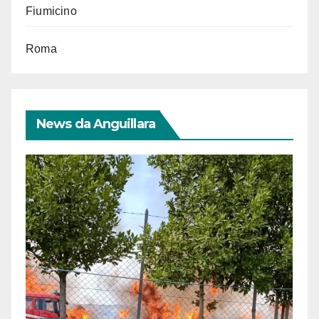
Fiumicino
Roma
News da Anguillara