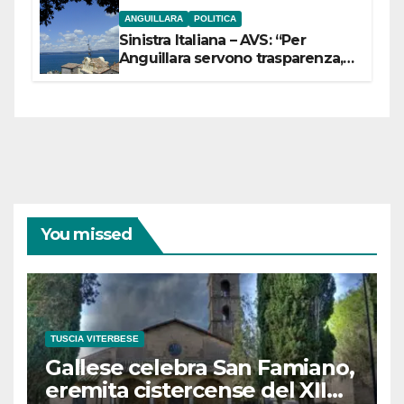
ANGUILLARA
POLITICA
Sinistra Italiana – AVS: “Per
Anguillara servono trasparenza,
partecipazione e scelte politiche
coraggiose”
You missed
TUSCIA VITERBESE
Gallese celebra San Famiano,
eremita cistercense del XII