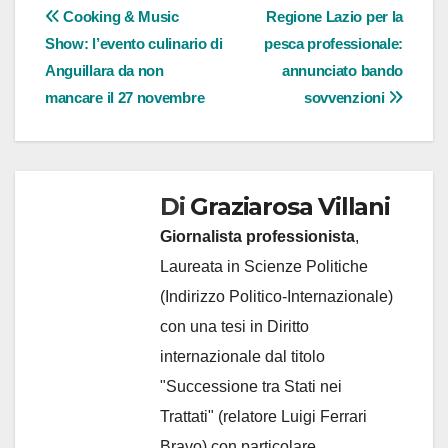
Navigazione
Cooking & Music
Regione Lazio per la
Show: l’evento culinario di
pesca professionale:
articoli
Anguillara da non
annunciato bando
mancare il 27 novembre
sovvenzioni
Di
Graziarosa Villani
Giornalista professionista
,
Laureata in Scienze Politiche
(Indirizzo Politico-Internazionale)
con una tesi in Diritto
internazionale dal titolo
"Successione tra Stati nei
Trattati" (relatore Luigi Ferrari
Bravo) con particolare