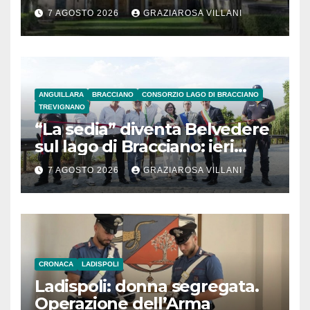
secolo
7 AGOSTO 2026
GRAZIAROSA VILLANI
ANGUILLARA
BRACCIANO
CONSORZIO LAGO DI BRACCIANO
TREVIGNANO
“La sedia” diventa Belvedere
sul lago di Bracciano: ieri
l’inaugurazione
7 AGOSTO 2026
GRAZIAROSA VILLANI
CRONACA
LADISPOLI
Ladispoli: donna segregata.
Operazione dell’Arma