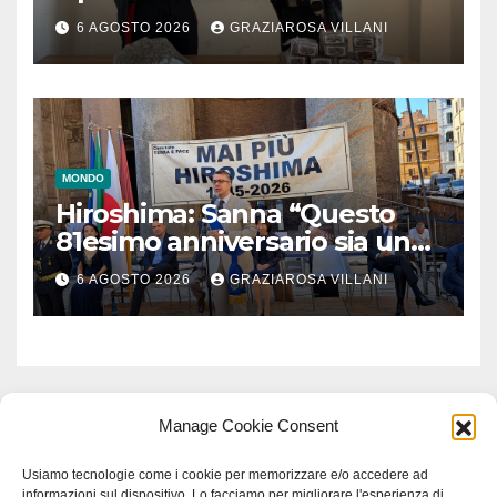
6 AGOSTO 2026
GRAZIAROSA VILLANI
MONDO
Hiroshima: Sanna “Questo
81esimo anniversario sia un
monito per tutti”
6 AGOSTO 2026
GRAZIAROSA VILLANI
Manage Cookie Consent
Usiamo tecnologie come i cookie per memorizzare e/o accedere ad
informazioni sul dispositivo. Lo facciamo per migliorare l'esperienza di