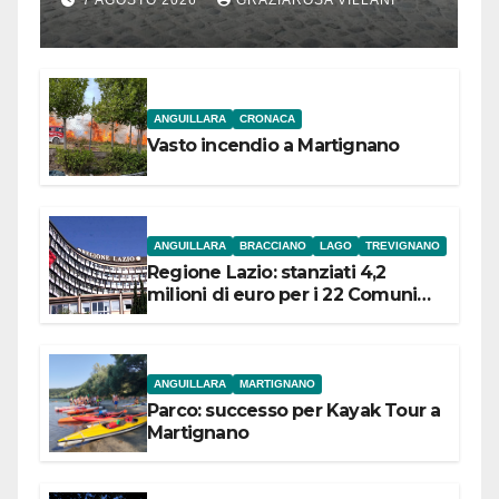
l’inaugurazione
ANGUILLARA
CRONACA
Vasto incendio a Martignano
ANGUILLARA
BRACCIANO
LAGO
TREVIGNANO
Regione Lazio: stanziati 4,2
milioni di euro per i 22 Comuni
dell’Etruria Meridionale
ANGUILLARA
MARTIGNANO
Parco: successo per Kayak Tour a
Martignano