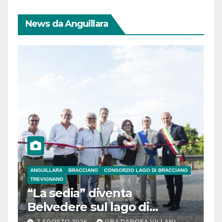
News da Anguillara
ANGUILLARA
BRACCIANO
CONSORZIO LAGO DI BRACCIANO
TREVIGNANO
“La sedia” diventa
Belvedere sul lago di
Bracciano: ieri
7 AGOSTO 2026
GRAZIAROSA VILLANI