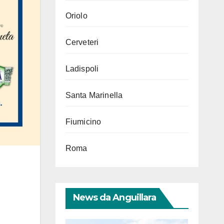
Oriolo
Cerveteri
Ladispoli
Santa Marinella
Fiumicino
Roma
News da Anguillara