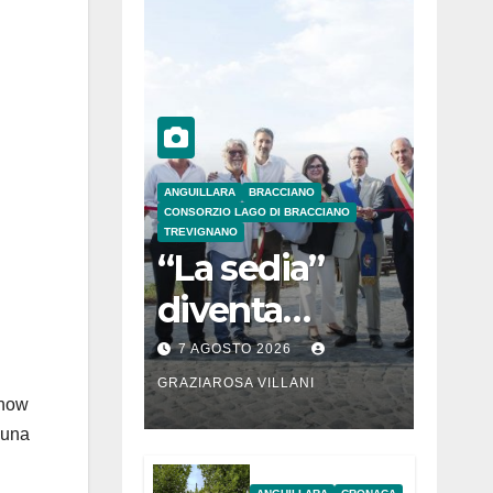
ANGUILLARA
BRACCIANO
CONSORZIO LAGO DI BRACCIANO
TREVIGNANO
“La sedia”
diventa
Belvedere sul
7 AGOSTO 2026
lago di
GRAZIAROSA VILLANI
show
Bracciano: ieri
, una
l’inaugurazion