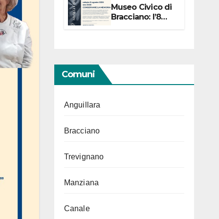
Museo Civico di
Bracciano: l’8
agosto per i 20
anni progetto
“Conservare la
memoria”
Comuni
Anguillara
Bracciano
Trevignano
Manziana
Canale