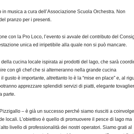
llo in musica a cura dell’Associazione Scuola Orchestra. Non
el pranzo per i presenti.
e con la Pro Loco, l’evento si avvale del contributo del Consig
tazione unica ed irripetibile alla quale non si può mancare.
ella cucina locale ispirata ai prodotti del lago, che sarà coord
ire con gli chef che si alterneranno nella grande cucina
il gusto è importante, altrettanto lo è la “mise en place” e, al rig
otranno apprezzare splendidi servizi di piatti, elegante tovaglier
a parte.
izzigallo – è già un successo perché siamo riusciti a coinvolg
nde locali. L’obiettivo è quello di promuovere il pesce di lago ma
lto livello di professionalità dei nostri operatori. Siamo grati al