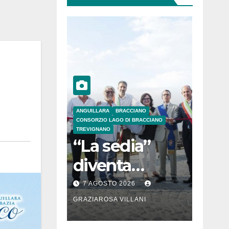
ANGUILLARA
BRACCIANO
CONSORZIO LAGO DI BRACCIANO
TREVIGNANO
“La sedia”
diventa
Belvedere sul
7 AGOSTO 2026
lago di
GRAZIAROSA VILLANI
Bracciano: ieri