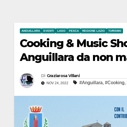
ANGUILLARA
EVENTI
LAGO
PESCA
REGIONE LAZIO
TURISMO
Cooking & Music Show
Anguillara da non m
Di
Graziarosa Villani
#Anguillara
,
#Cooking
,
NOV 24, 2022