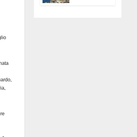
Anguillara
servono
trasparenza,
partecipazione e
scelte politiche
coraggiose”
lio
inata
uardo,
ia,
ere