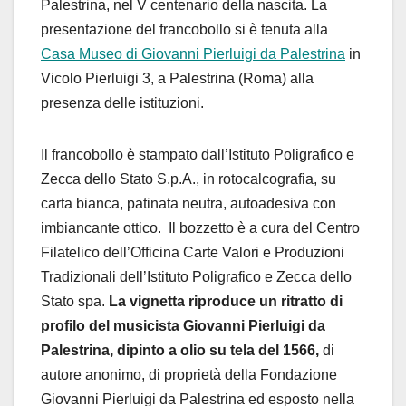
Palestrina, nel V centenario della nascita. La
presentazione del francobollo si è tenuta alla
Casa Museo di Giovanni Pierluigi da Palestrina
in
Vicolo Pierluigi 3, a Palestrina (Roma) alla
presenza delle istituzioni.
Il francobollo è stampato dall’Istituto Poligrafico e
Zecca dello Stato S.p.A., in rotocalcografia, su
carta bianca, patinata neutra
, autoadesiva
con
imbiancante ottico
. Il b
ozzetto è a cura
d
e
l Centro
Filatelico dell’Officina Carte Valori e
P
roduzioni
Tradizionali dell’Istituto Poligrafico e Zecca dello
Stato
spa.
La
v
ignetta
riproduce un
ritratto di
profilo del musicista Giovanni Pierluigi da
Palestrina, dipinto
a olio
su tela del 1566,
di
autore anonimo, di
proprietà
della
F
ondazione
Giovanni Pierluigi da Palestrina ed
esposto nella