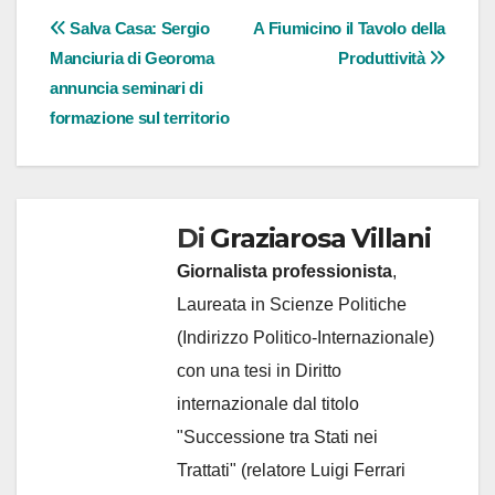
Navigazione
Salva Casa: Sergio
A Fiumicino il Tavolo della
Manciuria di Georoma
Produttività
articoli
annuncia seminari di
formazione sul territorio
Di
Graziarosa Villani
Giornalista professionista
,
Laureata in Scienze Politiche
(Indirizzo Politico-Internazionale)
con una tesi in Diritto
internazionale dal titolo
"Successione tra Stati nei
Trattati" (relatore Luigi Ferrari