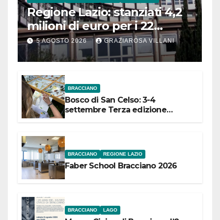
Regione Lazio: stanziati 4,2
milioni di euro per i 22
Comuni dell’Etruria
5 AGOSTO 2026
GRAZIAROSA VILLANI
Meridionale
BRACCIANO
Bosco di San Celso: 3-4
settembre Terza edizione
Festival “Storie in cielo e in terra”
BRACCIANO
REGIONE LAZIO
Faber School Bracciano 2026
BRACCIANO
LAGO