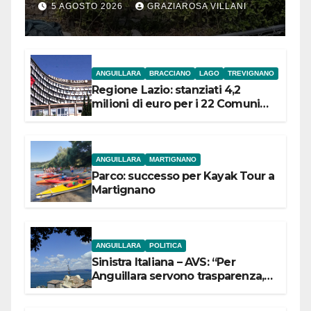
5 AGOSTO 2026
GRAZIAROSA VILLANI
ANGUILLARA
BRACCIANO
LAGO
TREVIGNANO
Regione Lazio: stanziati 4,2
milioni di euro per i 22 Comuni
dell’Etruria Meridionale
ANGUILLARA
MARTIGNANO
Parco: successo per Kayak Tour a
Martignano
ANGUILLARA
POLITICA
Sinistra Italiana – AVS: “Per
Anguillara servono trasparenza,
partecipazione e scelte politiche
coraggiose”