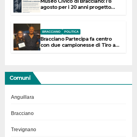
Museo Civico di Bracciano: l’8
agosto per i 20 anni progetto
“Conservare la memoria”
BRACCIANO
POLITICA
Bracciano Partecipa fa centro
con due campionesse di Tiro a
Segno in vista delle urne
Comuni
Anguillara
Bracciano
Trevignano