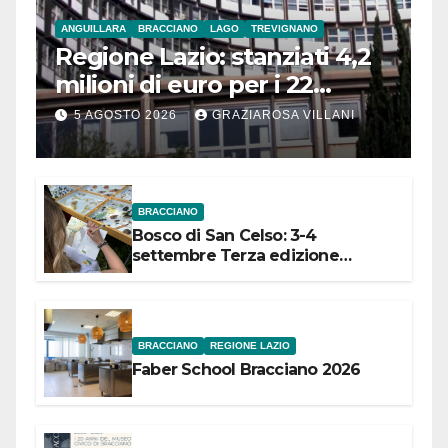
ANGUILLARA
BRACCIANO
LAGO
TREVIGNANO
Regione Lazio: stanziati 4,2
milioni di euro per i 22
Comuni dell’Etruria
5 AGOSTO 2026
GRAZIAROSA VILLANI
Meridionale
BRACCIANO
Bosco di San Celso: 3-4
settembre Terza edizione
Festival “Storie in cielo e in terra”
BRACCIANO
REGIONE LAZIO
Faber School Bracciano 2026