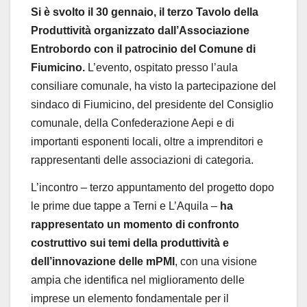
Si
è
svolto il
30 gennaio, il terzo
Tavolo della
Produttivit
à
organizzato dall
’
Associazione
Entrobordo
con il
patrocinio del
Comune di
Fiumicino
.
L
’
evento, ospitato presso l’a
ula
consiliare comunale, ha visto la partecipazione del
sindaco
di Fiumicino, del
presidente del Consiglio
comunale
, della
Confederazione Aepi
e di
importanti esponenti locali, oltre a imprenditori e
rappresentanti delle associazioni di categoria.
L’incontro – terzo appuntamento del progetto dopo
le prime due tappe a Terni e L
’
Aquila –
ha
rappresentato un momento di confronto
costruttivo sui temi della
produttivit
à
e
dell
’
innovazione delle mPMI
, con una visione
ampia che identifica nel miglioramento delle
imprese un elemento fondamentale per il