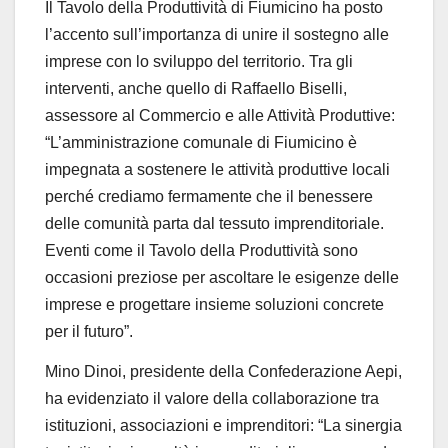
Il Tavolo della Produttivit
à
di Fiumicino ha posto
l’accento sull’importanza di unire il sostegno alle
imprese con lo sviluppo del territorio. Tra gli
interventi, anche quello di
Raffaello Biselli
,
assessore al Commercio e alle Attivit
à
Produttive:
“
L
’
amministrazione comunale di Fiumicino
è
impegnata a sostenere le attivit
à
produttive locali
perch
é
crediamo fermamente che il benessere
delle comunit
à
parta dal tessuto imprenditoriale.
Eventi come il Tavolo della Produttivit
à
sono
occasioni preziose per ascoltare le esigenze delle
imprese e progettare insieme soluzioni concrete
per il futuro
”
.
Mino Dinoi
, presidente della Confederazione Aepi,
ha evidenziato il valore della collaborazione tra
istituzioni, associazioni e imprenditori:
“
La sinergia