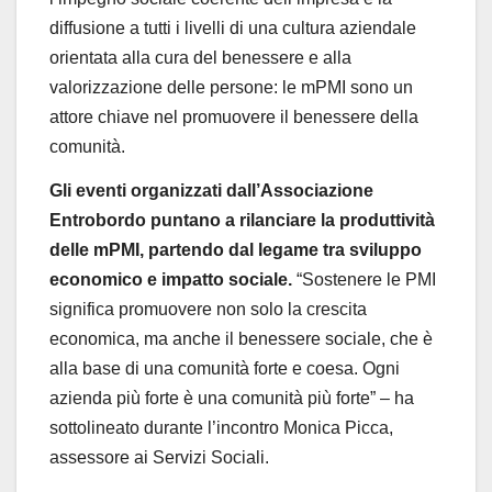
diffusione a tutti i livelli di una
cultura aziendale
orientata alla cura del benessere e alla
valorizzazione delle persone: le mPMI sono un
attore chiave nel promuovere il
benessere della
comunit
à
.
Gli eventi organizzati dall
’
Associazione
Entrobordo puntano a rilanciare la produttivit
à
delle mPMI, partendo dal legame tra
sviluppo
economico e impatto sociale
.
“
Sostenere le PMI
significa promuovere non solo la crescita
economica, ma anche il benessere sociale, che
è
alla base di una comunit
à
forte e coesa. Ogni
azienda pi
ù
forte
è
una comunit
à
pi
ù
forte
”
– ha
sottolineato durante l
’
incontro
Monica Picca
,
assessore ai Servizi Sociali.