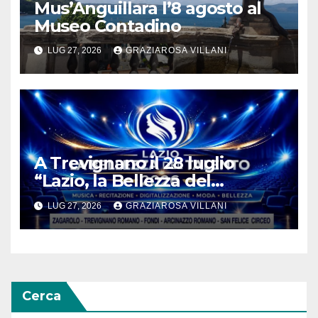
Mus’Anguillara l’8 agosto al
Museo Contadino
LUG 27, 2026
GRAZIAROSA VILLANI
A Trevignano il 28 luglio
“Lazio, la Bellezza del
Talento”
LUG 27, 2026
GRAZIAROSA VILLANI
Cerca