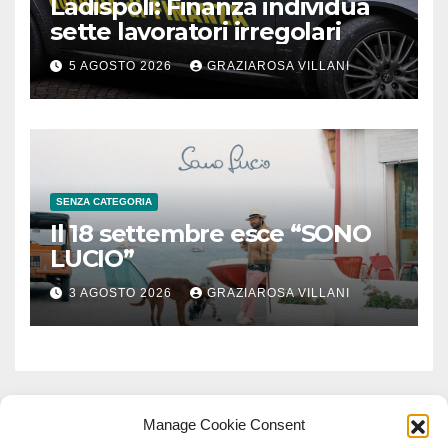
Ladispoli: Finanza individua
sette lavoratori irregolari
5 AGOSTO 2026
GRAZIAROSA VILLANI
SENZA CATEGORIA
Il 18 settembre esce “SONO
LUCIO”
3 AGOSTO 2026
GRAZIAROSA VILLANI
Manage Cookie Consent