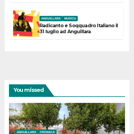
partecipazione e scelte politiche
coraggiose”
ANGUILLARA
MUSICA
Radicanto e Soqquadro Italiano il
31 luglio ad Anguillara
You missed
ANGUILLARA
CRONACA