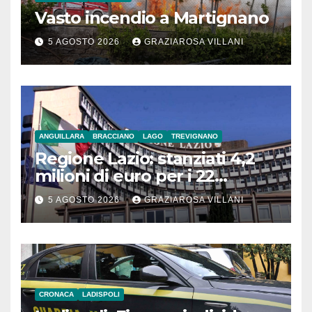
Vasto incendio a Martignano
5 AGOSTO 2026
GRAZIAROSA VILLANI
ANGUILLARA
BRACCIANO
LAGO
TREVIGNANO
Regione Lazio: stanziati 4,2
milioni di euro per i 22
Comuni dell’Etruria
5 AGOSTO 2026
GRAZIAROSA VILLANI
Meridionale
CRONACA
LADISPOLI