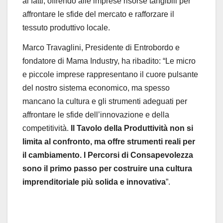
ai fatti, offrendo alle imprese risorse tangibili per
affrontare le sfide del mercato e rafforzare il
tessuto produttivo locale.
Marco Travaglini
, Presidente di Entrobordo e
fondatore di
Mama Industry
, ha ribadito:
“
Le micro
e piccole imprese rappresentano il cuore pulsante
del nostro sistema economico, ma spesso
mancano la cultura e gli strumenti adeguati per
affrontare le sfide dell
’
innovazione e della
competitivit
à
.
Il Tavolo della Produttivit
à
non si
limita al confronto, ma offre strumenti reali per
il cambiamento. I Percorsi di Consapevolezza
sono il primo passo per costruire una cultura
imprenditoriale pi
ù
solida e innovativa
”
.