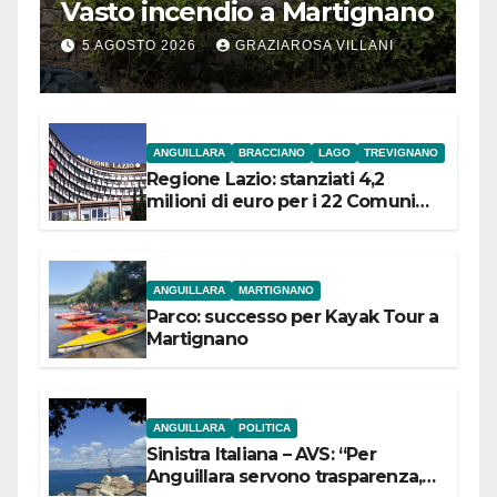
Vasto incendio a Martignano
5 AGOSTO 2026
GRAZIAROSA VILLANI
ANGUILLARA
BRACCIANO
LAGO
TREVIGNANO
Regione Lazio: stanziati 4,2
milioni di euro per i 22 Comuni
dell’Etruria Meridionale
ANGUILLARA
MARTIGNANO
Parco: successo per Kayak Tour a
Martignano
ANGUILLARA
POLITICA
Sinistra Italiana – AVS: “Per
Anguillara servono trasparenza,