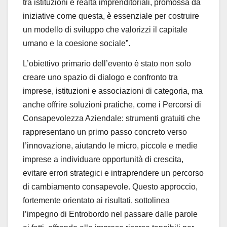
tra istituzioni e realt
à
imprenditoriali, promossa da
iniziative come questa,
è
essenziale per costruire
un modello di sviluppo che valorizzi il capitale
umano e la coesione sociale
”
.
L
’
obiettivo primario dell
’
evento
è
stato non solo
creare uno
spazio di dialogo
e confronto tra
imprese, istituzioni e associazioni di categoria, ma
anche offrire
soluzioni pratiche
, come i
Percorsi di
Consapevolezza Aziendale
: strumenti gratuiti che
rappresentano un
primo passo concreto verso
l
’
innovazione
, aiutando le micro, piccole e medie
imprese a individuare opportunit
à
di crescita,
evitare errori strategici e intraprendere un percorso
di
cambiamento consapevole
. Questo approccio,
fortemente orientato ai risultati, sottolinea
l
’
impegno di Entrobordo nel passare dalle parole