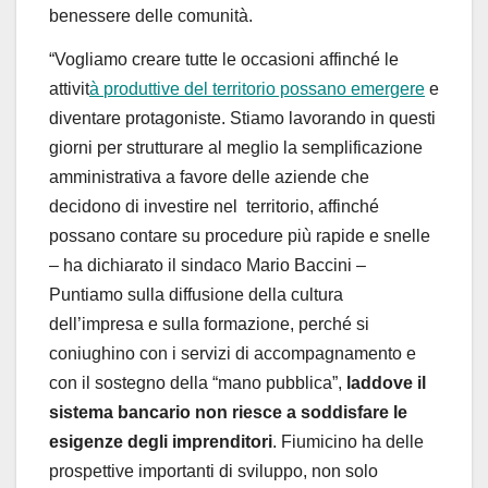
benessere delle comunit
à
.
“
Vogliamo creare tutte le occasioni affinch
é
le
attivit
à
produttive del territorio possano emergere
e
diventare protagoniste. Stiamo lavorando in questi
giorni per strutturare al meglio la semplificazione
amministrativa a favore delle aziende che
decidono di investire nel territorio, affinch
é
possano contare su procedure pi
ù
rapide e snelle
– ha dichiarato il sindaco
Mario Baccini
–
Puntiamo sulla diffusione della cultura
dell’impresa e sulla formazione, perch
é
si
coniughino con i servizi di accompagnamento e
con il sostegno della “mano pubblica”,
laddove il
sistema bancario non riesce a soddisfare le
esigenze degli imprenditori
. Fiumicino ha delle
prospettive importanti di sviluppo, non solo