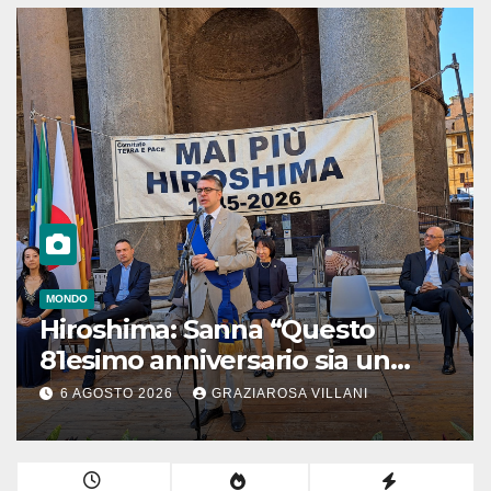
MONDO
Hiroshima: Sanna “Questo
81esimo anniversario sia un
monito per tutti”
6 AGOSTO 2026
GRAZIAROSA VILLANI