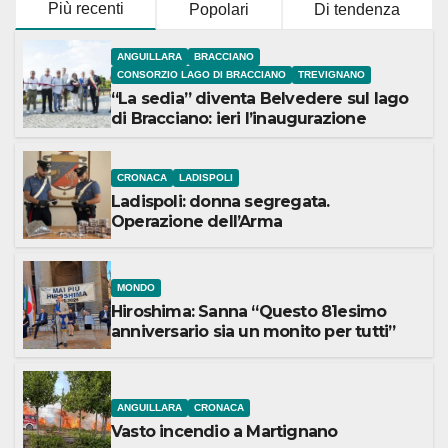
Più recenti
Popolari
Di tendenza
ANGUILLARA
BRACCIANO
CONSORZIO LAGO DI BRACCIANO
TREVIGNANO
“La sedia” diventa Belvedere sul lago
di Bracciano: ieri l’inaugurazione
CRONACA
LADISPOLI
Ladispoli: donna segregata.
Operazione dell’Arma
MONDO
Hiroshima: Sanna “Questo 81esimo
anniversario sia un monito per tutti”
ANGUILLARA
CRONACA
Vasto incendio a Martignano