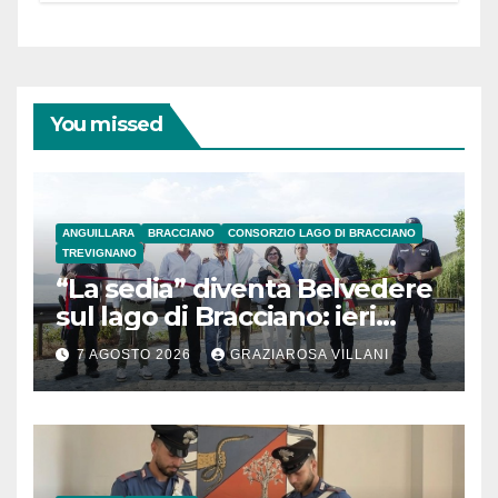
coraggiose”
You missed
ANGUILLARA
BRACCIANO
CONSORZIO LAGO DI BRACCIANO
TREVIGNANO
“La sedia” diventa Belvedere
sul lago di Bracciano: ieri
l’inaugurazione
7 AGOSTO 2026
GRAZIAROSA VILLANI