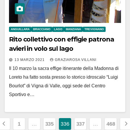
ANGUILLARA
BRACCIANO
LAGO
MANZIANA
TREVIGNANO
Rito collettivo con effigie patrona
avieri in volo sul lago
13 MARZO 2021
GRAZIAROSA VILLANI
Il 10 marzo la sacra effige itinerante della Madonna di
Loreto ha fatto sosta presso lo storico idroscalo “Luigi
Bourlot” di Vigna di Valle, oggi sede del Centro
Sportivo e…
Paginazione
1
…
335
336
337
…
468