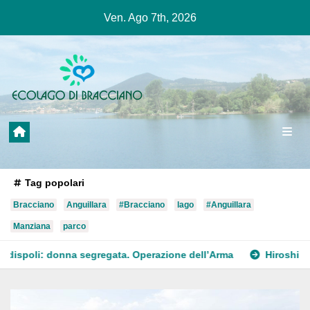
Salta
Ven. Ago 7th, 2026
al
contenuto
Tag popolari
Bracciano
Anguillara
#Bracciano
lago
#Anguillara
Manziana
parco
ta. Operazione dell’Arma
Hiroshima: Sanna “Questo 81esimo