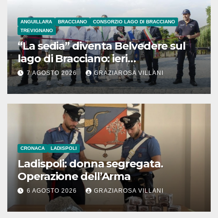
ANGUILLARA
BRACCIANO
CONSORZIO LAGO DI BRACCIANO
TREVIGNANO
“La sedia” diventa Belvedere sul
lago di Bracciano: ieri
l’inaugurazione
7 AGOSTO 2026
GRAZIAROSA VILLANI
CRONACA
LADISPOLI
Ladispoli: donna segregata.
Operazione dell’Arma
6 AGOSTO 2026
GRAZIAROSA VILLANI