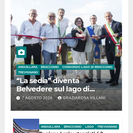
ANGUILLARA
BRACCIANO
CONSORZIO LAGO DI BRACCIANO
TREVIGNANO
“La sedia” diventa
Belvedere sul lago di
Bracciano: ieri
7 AGOSTO 2026
GRAZIAROSA VILLANI
l’inaugurazione
ANGUILLARA
BRACCIANO
LAGO
TREVIGNANO