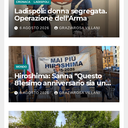
CRONACA
LADISPOLI
Ladispoli: donna segregata.
Operazione dell’Arma
6 AGOSTO 2026
GRAZIAROSA VILLANI
MONDO
Hiroshima: Sanna “Questo
81esimo anniversario sia un
monito per tutti”
6 AGOSTO 2026
GRAZIAROSA VILLANI