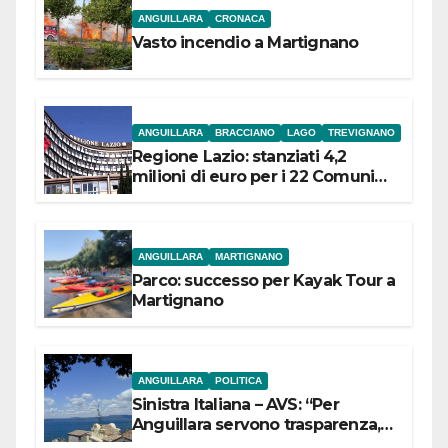
ANGUILLARA
CRONACA
Vasto incendio a Martignano
ANGUILLARA
BRACCIANO
LAGO
TREVIGNANO
Regione Lazio: stanziati 4,2
milioni di euro per i 22 Comuni
dell’Etruria Meridionale
ANGUILLARA
MARTIGNANO
Parco: successo per Kayak Tour a
Martignano
ANGUILLARA
POLITICA
Sinistra Italiana – AVS: “Per
Anguillara servono trasparenza,
partecipazione e scelte politiche