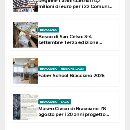
Regione Lazio: stanziati 4,2
milioni di euro per i 22 Comuni
dell’Etruria Meridionale
BRACCIANO
Bosco di San Celso: 3-4
settembre Terza edizione
Festival “Storie in cielo e in terra”
BRACCIANO
REGIONE LAZIO
Faber School Bracciano 2026
BRACCIANO
LAGO
Museo Civico di Bracciano: l’8
agosto per i 20 anni progetto
“Conservare la memoria”