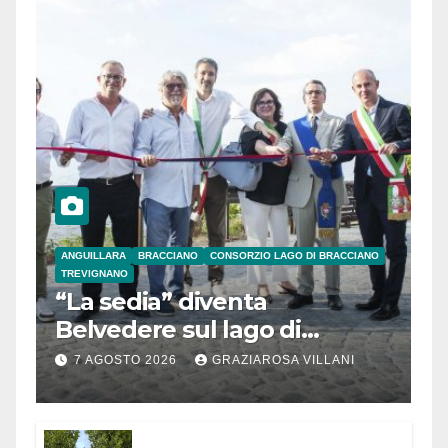
ANGUILLARA
BRACCIANO
CONSORZIO LAGO DI BRACCIANO
TREVIGNANO
“La sedia” diventa
Belvedere sul lago di
Bracciano: ieri
7 AGOSTO 2026
GRAZIAROSA VILLANI
l’inaugurazione