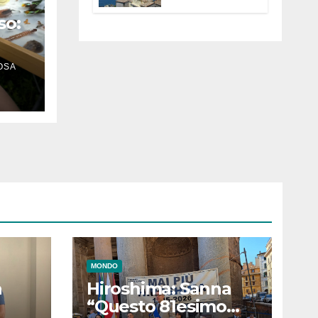
Anguillara
so:
servono
trasparenza,
partecipazione e
scelte politiche
OSA
n
coraggiose”
MONDO
a
Hiroshima: Sanna
“Questo 81esimo