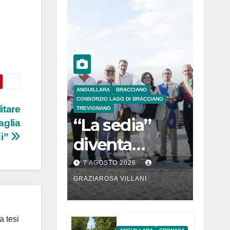
ANGUILLARA
BRACCIANO
CONSORZIO LAGO DI BRACCIANO
itare
TREVIGNANO
“La sedia”
taglia
di”
diventa
Belvedere sul
7 AGOSTO 2026
lago di
GRAZIAROSA VILLANI
Bracciano: ieri
l’inaugurazion
a tesi