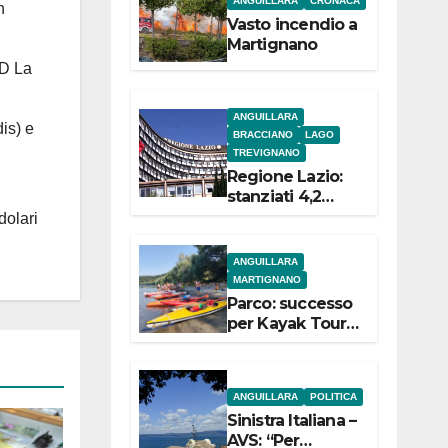
ANGUILLARA
CRONACA
n
e
Vasto incendio a
Martignano
 D La
ANGUILLARA
is) e
BRACCIANO
LAGO
TREVIGNANO
Regione Lazio:
stanziati 4,2
milioni di euro
dolari
per i 22 Comuni
dell’Etruria
ANGUILLARA
Meridionale
MARTIGNANO
Parco: successo
per Kayak Tour a
Martignano
ANGUILLARA
POLITICA
Sinistra Italiana –
AVS: “Per