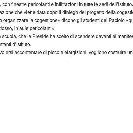
on finestre pericolanti e infiltrazioni in tutte le sedi dell’istituto.
icazione che viene data dopo il diniego del progetto della cogest
ro organizzare la cogestione» dicono gli studenti del Paciolo «
ddosso, in aule pericolanti».
a scuola, che la Preside ha scelto di scendere davanti ai manifes
anti d’istituto.
olersi accontentare di piccole elargizioni: vogliono costruire u