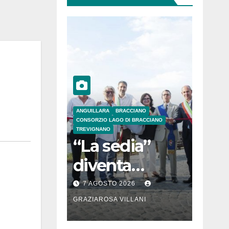
ANGUILLARA
BRACCIANO
CONSORZIO LAGO DI BRACCIANO
TREVIGNANO
“La sedia”
diventa
Belvedere sul
7 AGOSTO 2026
lago di
GRAZIAROSA VILLANI
Bracciano: ieri