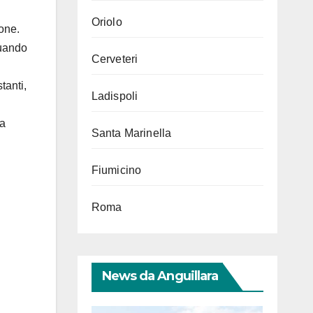
Oriolo
ione.
quando
Cerveteri
tanti,
Ladispoli
na
Santa Marinella
Fiumicino
Roma
News da Anguillara