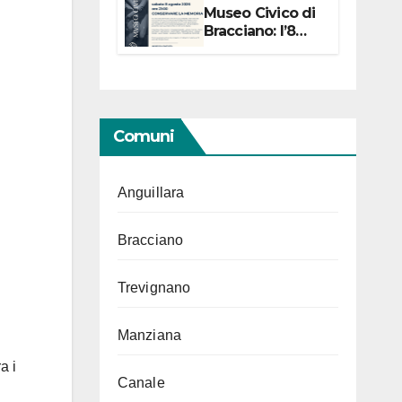
Museo Civico di
Bracciano: l’8
agosto per i 20
anni progetto
“Conservare la
memoria”
Comuni
Anguillara
Bracciano
Trevignano
Manziana
a i
Canale