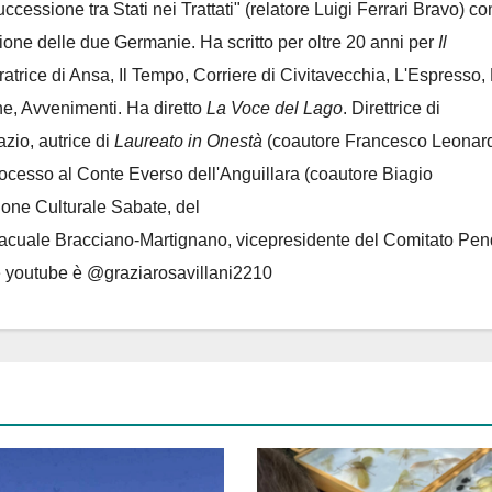
Successione tra Stati nei Trattati" (relatore Luigi Ferrari Bravo) co
azione delle due Germanie. Ha scritto per oltre 20 anni per
Il
oratrice di Ansa, Il Tempo, Corriere di Civitavecchia, L'Espresso,
e, Avvenimenti. Ha diretto
La Voce del Lago
. Direttrice di
azio, autrice di
Laureato in Onestà
(coautore Francesco Leonard
rocesso al Conte Everso dell'Anguillara
(coautore Biagio
ione Culturale Sabate
, del
Lacuale Bracciano-Martignano
, vicepresidente del Comitato Pen
le youtube è @graziarosavillani2210