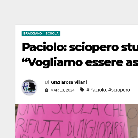
BRACCIANO
SCUOLA
Paciolo: sciopero st
“Vogliamo essere as
Di
Graziarosa Villani
#Paciolo
,
#sciopero
MAR 13, 2024