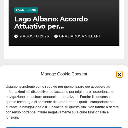
LAGO
LAZIO
Lago Albano: Accordo
Attuativo per
l’interconnessione
9 AGOSTO 2026
GRAZIAROSA VILLANI
acquedottistica da 29,5
milioni di euro
Manage Cookie Consent
Usiamo tecnologie come i cookie per memorizzare e/o accedere ad
informazioni sul dispositivo. Lo facciamo per migliorare l'esperienza di
navigazione e mostrare annunci personalizzati. Fornire il consenso a
queste tecnologie ci consente di elaborare dati quali il comportamento
durante la navigazione o ID univoche su questo sito. Non fornire o ritirare il
consenso potrebbe influire negativamente su alcune funzionalità e
funzioni.