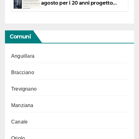
agosto per i 20 anni progetto
“Conservare la memoria”
Comuni
Anguillara
Bracciano
Trevignano
Manziana
Canale
Oriolo