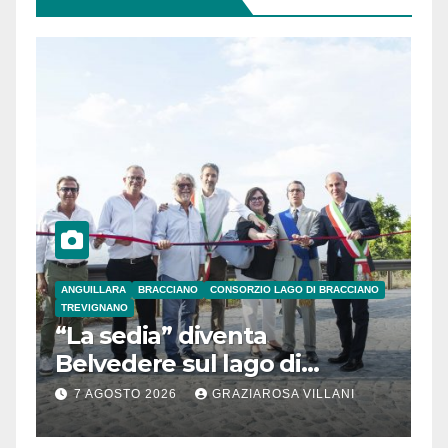
ANGUILLARA
BRACCIANO
CONSORZIO LAGO DI BRACCIANO
TREVIGNANO
“La sedia” diventa
Belvedere sul lago di
Bracciano: ieri
7 AGOSTO 2026
GRAZIAROSA VILLANI
l’inaugurazione