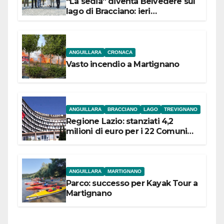
“La sedia” diventa Belvedere sul
lago di Bracciano: ieri
l’inaugurazione
ANGUILLARA
CRONACA
Vasto incendio a Martignano
ANGUILLARA
BRACCIANO
LAGO
TREVIGNANO
Regione Lazio: stanziati 4,2
milioni di euro per i 22 Comuni
dell’Etruria Meridionale
ANGUILLARA
MARTIGNANO
Parco: successo per Kayak Tour a
Martignano