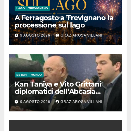
LAGO
TREVIGNANO
A Ferragosto a Trevignano la
processione sul lago
9 AGOSTO 2026
GRAZIAROSA VILLANI
ESTERI
MONDO
Kan Taniya e Vito Grittani
diplomatici dell’Abcasia
contro nota del governo
9 AGOSTO 2026
GRAZIAROSA VILLANI
romeno. “Non si può invocare
la costruzione di ponti e allo
stesso tempo condannare
chiunque li attraversi”