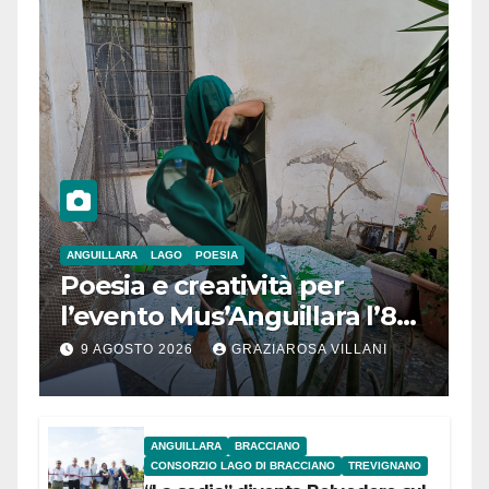
ANGUILLARA
LAGO
POESIA
Poesia e creatività per
l’evento Mus’Anguillara l’8
agosto 2026 al Museo
9 AGOSTO 2026
GRAZIAROSA VILLANI
Contadino
ANGUILLARA
BRACCIANO
CONSORZIO LAGO DI BRACCIANO
TREVIGNANO