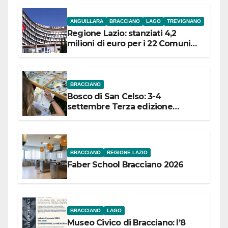
ANGUILLARA
BRACCIANO
LAGO
TREVIGNANO
Regione Lazio: stanziati 4,2
milioni di euro per i 22 Comuni
dell’Etruria Meridionale
BRACCIANO
Bosco di San Celso: 3-4
settembre Terza edizione
Festival “Storie in cielo e in terra”
BRACCIANO
REGIONE LAZIO
Faber School Bracciano 2026
BRACCIANO
LAGO
Museo Civico di Bracciano: l’8