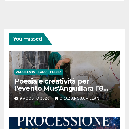
You missed
ANGUILLARA
LAGO
POESIA
Poesia e creatività per
l’evento Mus’Anguillara l’8
agosto 2026 al Museo
9 AGOSTO 2026
GRAZIAROSA VILLANI
Contadino