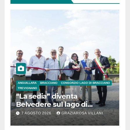
ANGUILLARA
BRACCIANO
CONSORZIO LAGO DI BRACCIANO
TREVIGNANO
“La sedia” diventa
Belvedere sul lago di
Bracciano: ieri
7 AGOSTO 2026
GRAZIAROSA VILLANI
l’inaugurazione