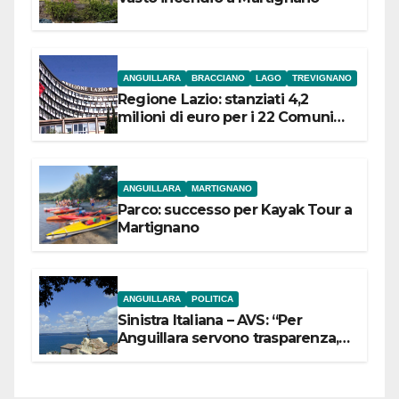
ANGUILLARA
BRACCIANO
LAGO
TREVIGNANO
Regione Lazio: stanziati 4,2
milioni di euro per i 22 Comuni
dell’Etruria Meridionale
ANGUILLARA
MARTIGNANO
Parco: successo per Kayak Tour a
Martignano
ANGUILLARA
POLITICA
Sinistra Italiana – AVS: “Per
Anguillara servono trasparenza,
partecipazione e scelte politiche
coraggiose”