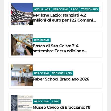
ANGUILLARA
BRACCIANO
LAGO
TREVIGNANO
Regione Lazio: stanziati 4,2
milioni di euro per i 22 Comuni
dell’Etruria Meridionale
BRACCIANO
Bosco di San Celso: 3-4
settembre Terza edizione
Festival “Storie in cielo e in terra”
BRACCIANO
REGIONE LAZIO
Faber School Bracciano 2026
BRACCIANO
LAGO
Museo Civico di Bracciano: l’8