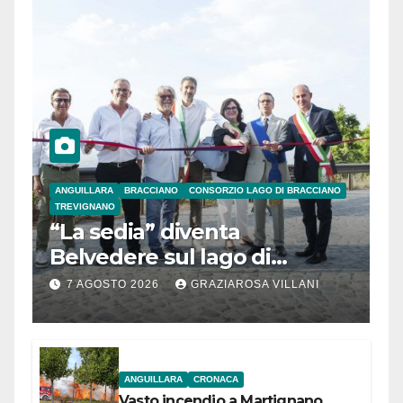
ANGUILLARA
BRACCIANO
CONSORZIO LAGO DI BRACCIANO
TREVIGNANO
“La sedia” diventa
Belvedere sul lago di
Bracciano: ieri
7 AGOSTO 2026
GRAZIAROSA VILLANI
l’inaugurazione
ANGUILLARA
CRONACA
Vasto incendio a Martignano