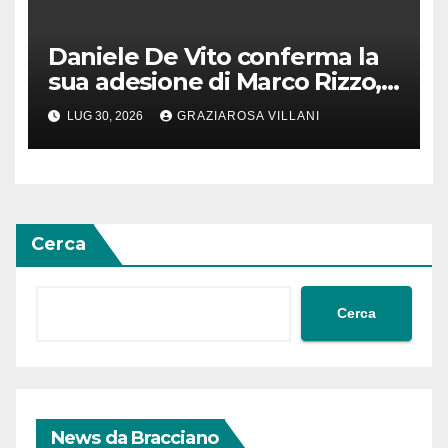
Daniele De Vito conferma la
sua adesione di Marco Rizzo,
nel rispetto delle decisioni
LUG 30, 2026
GRAZIAROSA VILLANI
del 1° Congress
Cerca
Cerca
News da Bracciano