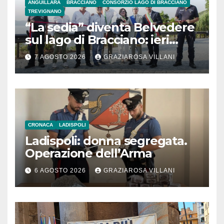
ANGUILLARA
BRACCIANO
CONSORZIO LAGO DI BRACCIANO
TREVIGNANO
“La sedia” diventa Belvedere
sul lago di Bracciano: ieri
l’inaugurazione
7 AGOSTO 2026
GRAZIAROSA VILLANI
CRONACA
LADISPOLI
Ladispoli: donna segregata.
Operazione dell’Arma
6 AGOSTO 2026
GRAZIAROSA VILLANI