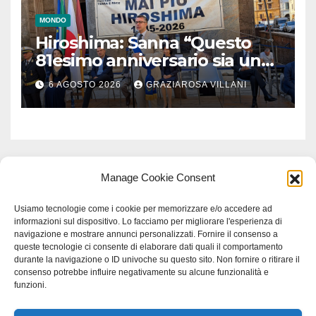
MONDO
Hiroshima: Sanna “Questo
81esimo anniversario sia un
monito per tutti”
6 AGOSTO 2026
GRAZIAROSA VILLANI
Manage Cookie Consent
Usiamo tecnologie come i cookie per memorizzare e/o accedere ad
informazioni sul dispositivo. Lo facciamo per migliorare l'esperienza di
navigazione e mostrare annunci personalizzati. Fornire il consenso a
queste tecnologie ci consente di elaborare dati quali il comportamento
durante la navigazione o ID univoche su questo sito. Non fornire o ritirare il
consenso potrebbe influire negativamente su alcune funzionalità e
funzioni.