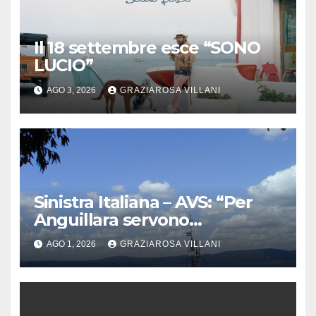
Il 18 settembre esce “SONO
LUCIO”
AGO 3, 2026
GRAZIAROSA VILLANI
Sinistra Italiana – AVS: “Per
Anguillara servono
trasparenza, partecipazione e
AGO 1, 2026
GRAZIAROSA VILLANI
scelte politiche coraggiose”