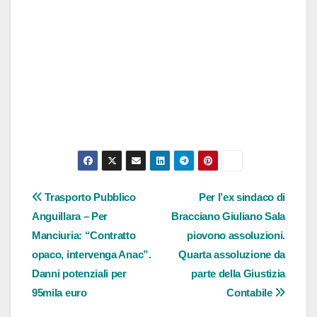
Navigazione
Trasporto Pubblico
Per l’ex sindaco di
Anguillara – Per
Bracciano Giuliano Sala
articoli
Manciuria: “Contratto
piovono assoluzioni.
opaco, intervenga Anac”.
Quarta assoluzione da
Danni potenziali per
parte della Giustizia
95mila euro
Contabile