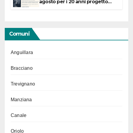
agosto per i 20 anni progetto
“Conservare la memoria”
Comuni
Anguillara
Bracciano
Trevignano
Manziana
Canale
Oriolo