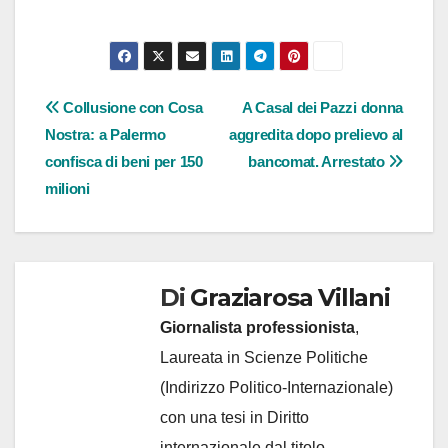
Navigazione
Collusione con Cosa
A Casal dei Pazzi donna
Nostra: a Palermo
aggredita dopo prelievo al
articoli
confisca di beni per 150
bancomat. Arrestato
milioni
Di
Graziarosa Villani
Giornalista professionista
,
Laureata in Scienze Politiche
(Indirizzo Politico-Internazionale)
con una tesi in Diritto
internazionale dal titolo