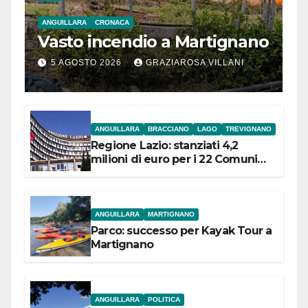
ANGUILLARA
CRONACA
Vasto incendio a Martignano
5 AGOSTO 2026
GRAZIAROSA VILLANI
ANGUILLARA
BRACCIANO
LAGO
TREVIGNANO
Regione Lazio: stanziati 4,2
milioni di euro per i 22 Comuni
dell’Etruria Meridionale
ANGUILLARA
MARTIGNANO
Parco: successo per Kayak Tour a
Martignano
ANGUILLARA
POLITICA