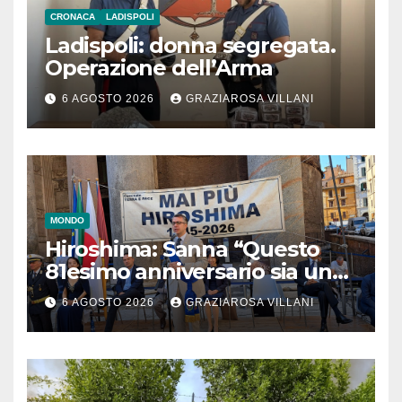
CRONACA
LADISPOLI
Ladispoli: donna segregata.
Operazione dell’Arma
6 AGOSTO 2026
GRAZIAROSA VILLANI
MONDO
Hiroshima: Sanna “Questo
81esimo anniversario sia un
monito per tutti”
6 AGOSTO 2026
GRAZIAROSA VILLANI