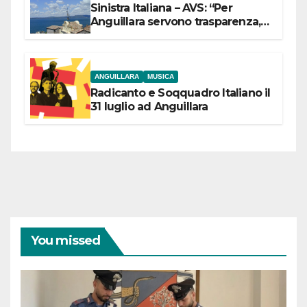
Sinistra Italiana – AVS: “Per
Anguillara servono trasparenza,
partecipazione e scelte politiche
coraggiose”
ANGUILLARA
MUSICA
Radicanto e Soqquadro Italiano il
31 luglio ad Anguillara
You missed