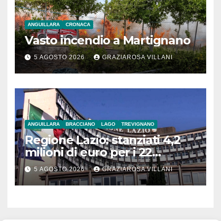
ANGUILLARA
CRONACA
Vasto incendio a Martignano
5 AGOSTO 2026
GRAZIAROSA VILLANI
ANGUILLARA
BRACCIANO
LAGO
TREVIGNANO
Regione Lazio: stanziati 4,2
milioni di euro per i 22
Comuni dell’Etruria
5 AGOSTO 2026
GRAZIAROSA VILLANI
Meridionale