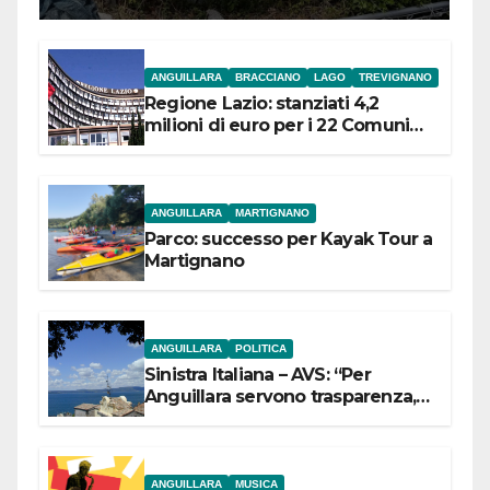
ANGUILLARA
BRACCIANO
LAGO
TREVIGNANO
Regione Lazio: stanziati 4,2
milioni di euro per i 22 Comuni
dell’Etruria Meridionale
ANGUILLARA
MARTIGNANO
Parco: successo per Kayak Tour a
Martignano
ANGUILLARA
POLITICA
Sinistra Italiana – AVS: “Per
Anguillara servono trasparenza,
partecipazione e scelte politiche
coraggiose”
ANGUILLARA
MUSICA