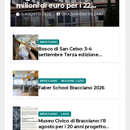
milioni di euro per i 22
Comuni dell’Etruria
5 AGOSTO 2026
GRAZIAROSA VILLANI
Meridionale
BRACCIANO
Bosco di San Celso: 3-4
settembre Terza edizione
Festival “Storie in cielo e in terra”
BRACCIANO
REGIONE LAZIO
Faber School Bracciano 2026
BRACCIANO
LAGO
Museo Civico di Bracciano: l’8
agosto per i 20 anni progetto