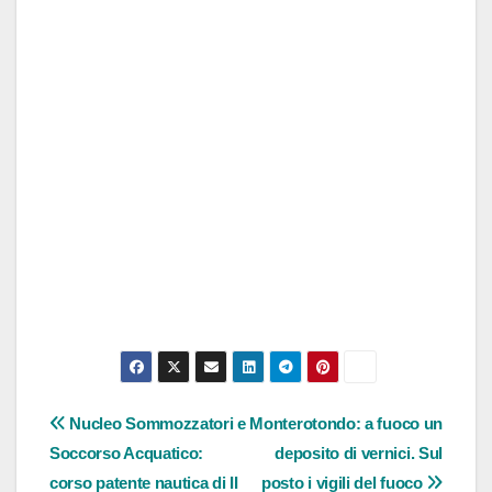
Navigazione
Nucleo Sommozzatori e
Monterotondo: a fuoco un
Soccorso Acquatico:
deposito di vernici. Sul
articoli
corso patente nautica di II
posto i vigili del fuoco