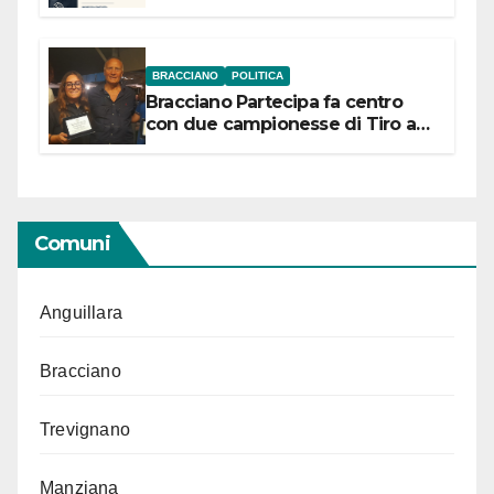
“Conservare la memoria”
BRACCIANO
POLITICA
Bracciano Partecipa fa centro
con due campionesse di Tiro a
Segno in vista delle urne
Comuni
Anguillara
Bracciano
Trevignano
Manziana