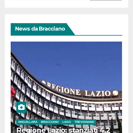
News da Bracciano
ANGUILLARA
BRACCIANO
LAGO
TREVIGNANO
Regione Lazio: stanziati 4,2