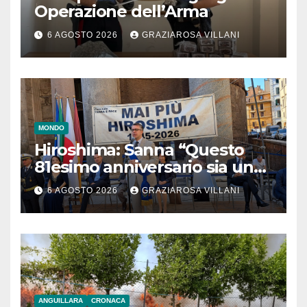
Operazione dell’Arma
6 AGOSTO 2026
GRAZIAROSA VILLANI
MONDO
Hiroshima: Sanna “Questo
81esimo anniversario sia un
monito per tutti”
6 AGOSTO 2026
GRAZIAROSA VILLANI
ANGUILLARA
CRONACA