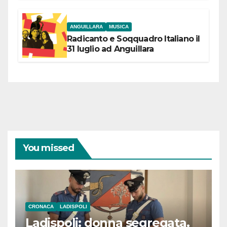
coraggiose”
ANGUILLARA
MUSICA
Radicanto e Soqquadro Italiano il
31 luglio ad Anguillara
You missed
CRONACA
LADISPOLI
Ladispoli: donna segregata.