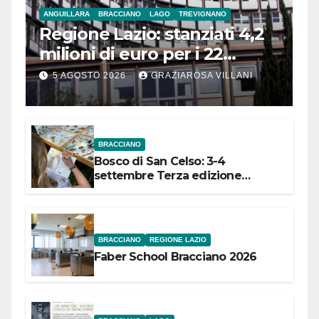
ANGUILLARA
BRACCIANO
LAGO
TREVIGNANO
Regione Lazio: stanziati 4,2
milioni di euro per i 22
Comuni dell’Etruria
5 AGOSTO 2026
GRAZIAROSA VILLANI
Meridionale
BRACCIANO
Bosco di San Celso: 3-4
settembre Terza edizione
Festival “Storie in cielo e in terra”
BRACCIANO
REGIONE LAZIO
Faber School Bracciano 2026