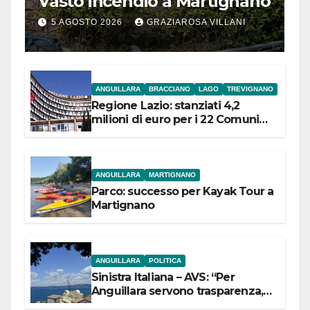
Vasto incendio a Martignano
5 AGOSTO 2026
GRAZIAROSA VILLANI
ANGUILLARA
BRACCIANO
LAGO
TREVIGNANO
Regione Lazio: stanziati 4,2
milioni di euro per i 22 Comuni
dell’Etruria Meridionale
ANGUILLARA
MARTIGNANO
Parco: successo per Kayak Tour a
Martignano
ANGUILLARA
POLITICA
Sinistra Italiana – AVS: “Per
Anguillara servono trasparenza,
partecipazione e scelte politiche