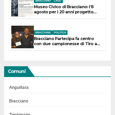
BRACCIANO
LAGO
Museo Civico di Bracciano: l’8
agosto per i 20 anni progetto
“Conservare la memoria”
BRACCIANO
POLITICA
Bracciano Partecipa fa centro
con due campionesse di Tiro a
Segno in vista delle urne
Comuni
Anguillara
Bracciano
Trevignano