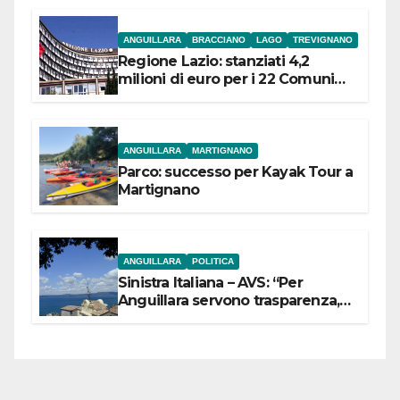
ANGUILLARA
BRACCIANO
LAGO
TREVIGNANO
Regione Lazio: stanziati 4,2
milioni di euro per i 22 Comuni
dell’Etruria Meridionale
ANGUILLARA
MARTIGNANO
Parco: successo per Kayak Tour a
Martignano
ANGUILLARA
POLITICA
Sinistra Italiana – AVS: “Per
Anguillara servono trasparenza,
partecipazione e scelte politiche
coraggiose”