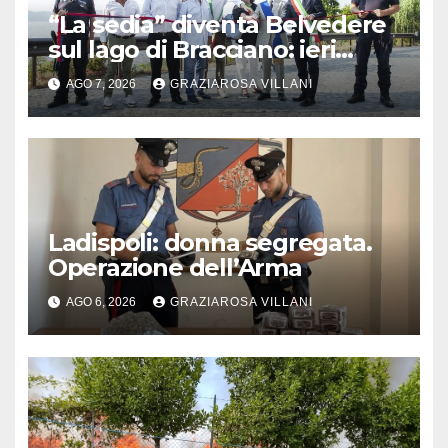
“La sedia” diventa Belvedere
sul lago di Bracciano: ieri
l’inaugurazione
AGO 7, 2026
GRAZIAROSA VILLANI
Ladispoli: donna segregata.
Operazione dell’Arma
AGO 6, 2026
GRAZIAROSA VILLANI