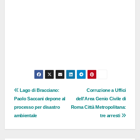
Navigazione
Lago di Bracciano:
Corruzione a Uffici
Paolo Saccani depone al
dell’Area Genio Civile di
articoli
processo per disastro
Roma Città Metropolitana:
ambientale
tre arresti