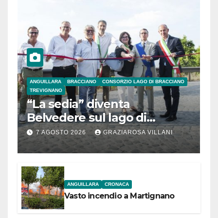
ANGUILLARA
BRACCIANO
CONSORZIO LAGO DI BRACCIANO
TREVIGNANO
“La sedia” diventa
Belvedere sul lago di
Bracciano: ieri
7 AGOSTO 2026
GRAZIAROSA VILLANI
l’inaugurazione
ANGUILLARA
CRONACA
Vasto incendio a Martignano