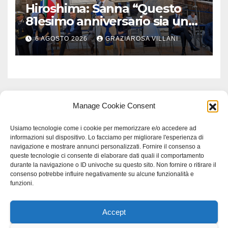
Hiroshima: Sanna “Questo
81esimo anniversario sia un
monito per tutti”
6 AGOSTO 2026
GRAZIAROSA VILLANI
Manage Cookie Consent
Usiamo tecnologie come i cookie per memorizzare e/o accedere ad
informazioni sul dispositivo. Lo facciamo per migliorare l'esperienza di
navigazione e mostrare annunci personalizzati. Fornire il consenso a
queste tecnologie ci consente di elaborare dati quali il comportamento
durante la navigazione o ID univoche su questo sito. Non fornire o ritirare il
consenso potrebbe influire negativamente su alcune funzionalità e
funzioni.
Accept
Proudly powered by WordPress
|
Tema: Newspaperex di
Themeansar
.