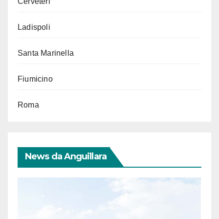
Cerveteri
Ladispoli
Santa Marinella
Fiumicino
Roma
News da Anguillara