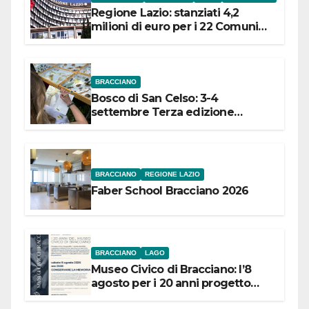
Regione Lazio: stanziati 4,2
milioni di euro per i 22 Comuni
dell’Etruria Meridionale
BRACCIANO
Bosco di San Celso: 3-4
settembre Terza edizione
Festival “Storie in cielo e in terra”
BRACCIANO
REGIONE LAZIO
Faber School Bracciano 2026
BRACCIANO
LAGO
Museo Civico di Bracciano: l’8
agosto per i 20 anni progetto
“Conservare la memoria”