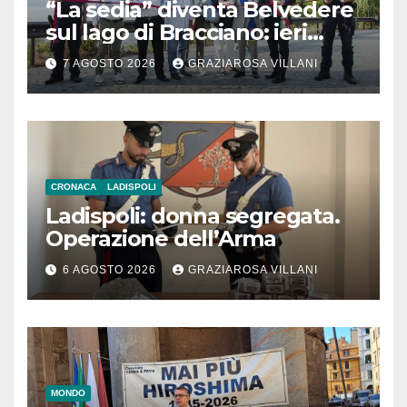
“La sedia” diventa Belvedere
sul lago di Bracciano: ieri
l’inaugurazione
7 AGOSTO 2026
GRAZIAROSA VILLANI
CRONACA
LADISPOLI
Ladispoli: donna segregata.
Operazione dell’Arma
6 AGOSTO 2026
GRAZIAROSA VILLANI
MONDO