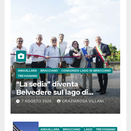
ANGUILLARA
BRACCIANO
CONSORZIO LAGO DI BRACCIANO
TREVIGNANO
“La sedia” diventa
Belvedere sul lago di
Bracciano: ieri
7 AGOSTO 2026
GRAZIAROSA VILLANI
l’inaugurazione
ANGUILLARA
BRACCIANO
LAGO
TREVIGNANO