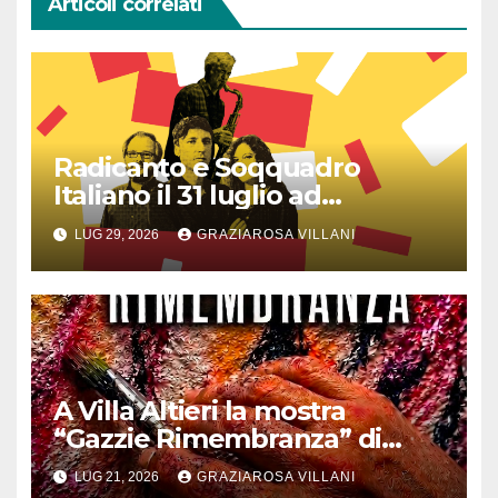
Articoli correlati
Radicanto e Soqquadro
Italiano il 31 luglio ad
Anguillara
LUG 29, 2026
GRAZIAROSA VILLANI
A Villa Altieri la mostra
“Gazzie Rimembranza” di
Monica Argentino
LUG 21, 2026
GRAZIAROSA VILLANI