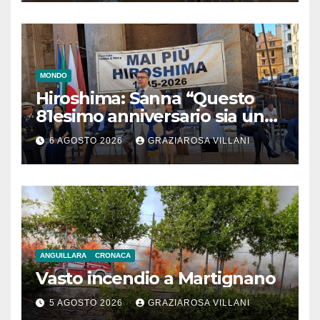
MONDO
Hiroshima: Sanna “Questo
81esimo anniversario sia un
monito per tutti”
6 AGOSTO 2026
GRAZIAROSA VILLANI
ANGUILLARA
CRONACA
Vasto incendio a Martignano
5 AGOSTO 2026
GRAZIAROSA VILLANI