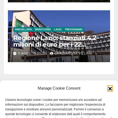
ANGUILLARA
BRACCIANO
LAGO
TREVIGNANO
Regione Lazio: stanziati 4,2
milioni di euro per i 22
Comuni dell’Etruria
5 AGOSTO 2026
GRAZIAROSA VILLANI
Meridionale
Manage Cookie Consent
Usiamo tecnologie come i cookie per memorizzare e/o accedere ad
informazioni sul dispositivo. Lo facciamo per migliorare l'esperienza di
navigazione e mostrare annunci personalizzati. Fornire il consenso a
queste tecnologie ci consente di elaborare dati quali il comportamento