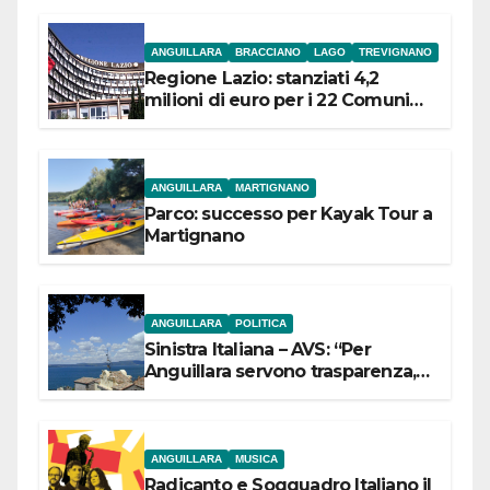
ANGUILLARA
BRACCIANO
LAGO
TREVIGNANO
Regione Lazio: stanziati 4,2
milioni di euro per i 22 Comuni
dell’Etruria Meridionale
ANGUILLARA
MARTIGNANO
Parco: successo per Kayak Tour a
Martignano
ANGUILLARA
POLITICA
Sinistra Italiana – AVS: “Per
Anguillara servono trasparenza,
partecipazione e scelte politiche
coraggiose”
ANGUILLARA
MUSICA
Radicanto e Soqquadro Italiano il