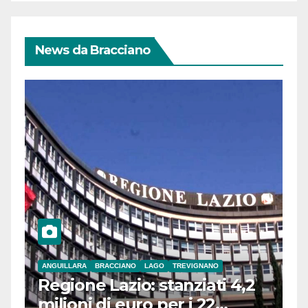
News da Bracciano
ANGUILLARA
BRACCIANO
LAGO
TREVIGNANO
Regione Lazio: stanziati 4,2
milioni di euro per i 22