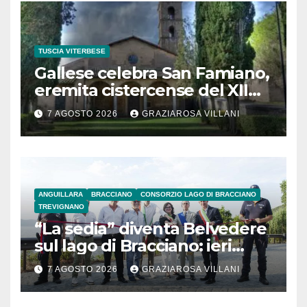
TUSCIA VITERBESE
Gallese celebra San Famiano,
eremita cistercense del XII
secolo
7 AGOSTO 2026
GRAZIAROSA VILLANI
ANGUILLARA
BRACCIANO
CONSORZIO LAGO DI BRACCIANO
TREVIGNANO
“La sedia” diventa Belvedere
sul lago di Bracciano: ieri
l’inaugurazione
7 AGOSTO 2026
GRAZIAROSA VILLANI