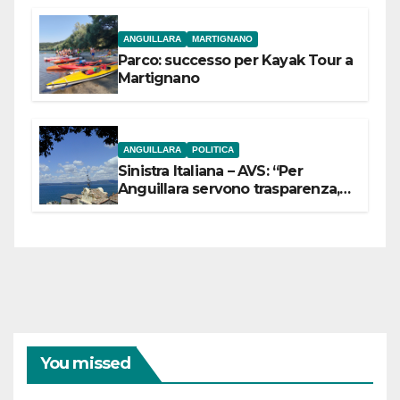
ANGUILLARA
MARTIGNANO
Parco: successo per Kayak Tour a
Martignano
ANGUILLARA
POLITICA
Sinistra Italiana – AVS: “Per
Anguillara servono trasparenza,
partecipazione e scelte politiche
coraggiose”
You missed