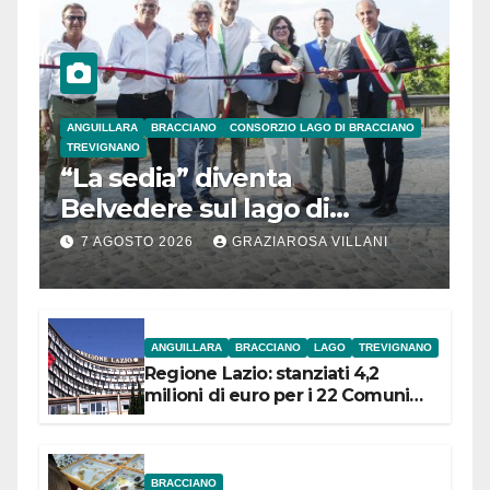
ANGUILLARA
BRACCIANO
CONSORZIO LAGO DI BRACCIANO
TREVIGNANO
“La sedia” diventa
Belvedere sul lago di
Bracciano: ieri
7 AGOSTO 2026
GRAZIAROSA VILLANI
l’inaugurazione
ANGUILLARA
BRACCIANO
LAGO
TREVIGNANO
Regione Lazio: stanziati 4,2
milioni di euro per i 22 Comuni
dell’Etruria Meridionale
BRACCIANO