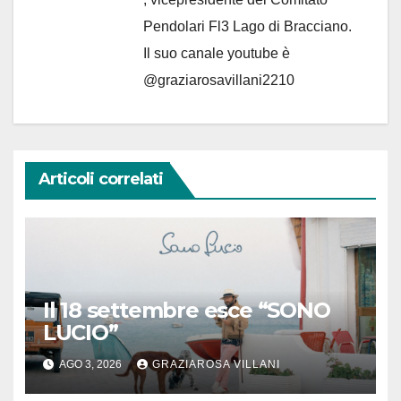
Pendolari Fl3 Lago di Bracciano.
Il suo canale youtube è
@graziarosavillani2210
Articoli correlati
Il 18 settembre esce “SONO
LUCIO”
AGO 3, 2026
GRAZIAROSA VILLANI