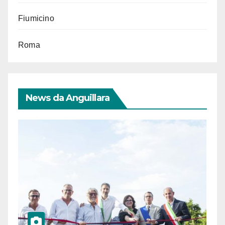
Fiumicino
Roma
News da Anguillara