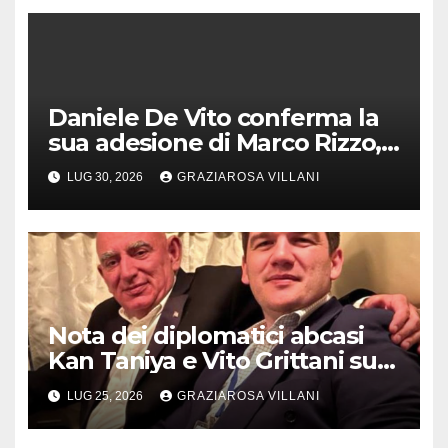
Daniele De Vito conferma la
sua adesione di Marco Rizzo,
nel rispetto delle decisioni
LUG 30, 2026
GRAZIAROSA VILLANI
del 1° Congress
Nota dei diplomatici abcasi
Kan Taniya e Vito Grittani su
cosiddetto “ritiro
LUG 25, 2026
GRAZIAROSA VILLANI
riconoscimento” di Abcasia e
Ossezia del Sud da parte della