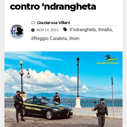
contro ‘ndrangheta
Di
Graziarosa Villani
#'ndrangheta
,
#mafia
,
NOV 14, 2023
#Reggio Calabria
,
#rom