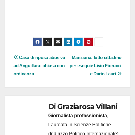
Navigazione
Casa di riposo abusiva
Manziana: lutto cittadino
ad Anguillara: chiusa con
per esequie Livio Fiorucci
articoli
ordinanza
e Dario Lauri
Di
Graziarosa Villani
Giornalista professionista
,
Laureata in Scienze Politiche
(Indirizzo Politico-Internazionale)