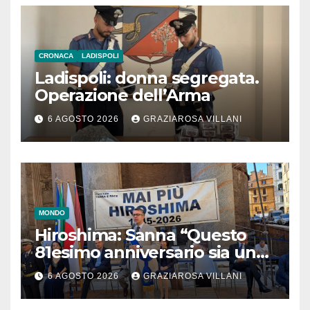
CRONACA
LADISPOLI
Ladispoli: donna segregata.
Operazione dell’Arma
6 AGOSTO 2026
GRAZIAROSA VILLANI
MONDO
Hiroshima: Sanna “Questo
81esimo anniversario sia un
monito per tutti”
6 AGOSTO 2026
GRAZIAROSA VILLANI