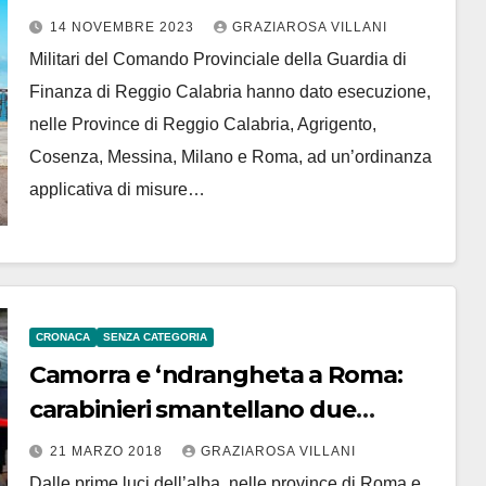
14 NOVEMBRE 2023
GRAZIAROSA VILLANI
Militari del Comando Provinciale della Guardia di
Finanza di Reggio Calabria hanno dato esecuzione,
nelle Province di Reggio Calabria, Agrigento,
Cosenza, Messina, Milano e Roma, ad un’ordinanza
applicativa di misure…
CRONACA
SENZA CATEGORIA
Camorra e ‘ndrangheta a Roma:
carabinieri smantellano due
gruppi criminali
21 MARZO 2018
GRAZIAROSA VILLANI
Dalle prime luci dell’alba, nelle province di Roma e