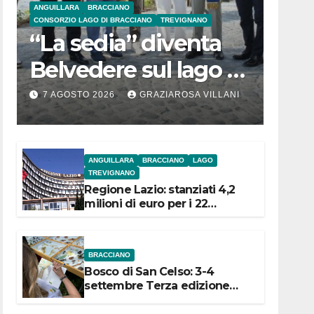
ANGUILLARA
BRACCIANO
CONSORZIO LAGO DI BRACCIANO
TREVIGNANO
“La sedia” diventa
Belvedere sul lago di
Bracciano: ieri
7 AGOSTO 2026
GRAZIAROSA VILLANI
l’inaugurazione
ANGUILLARA
BRACCIANO
LAGO
TREVIGNANO
Regione Lazio: stanziati 4,2
milioni di euro per i 22
Comuni dell’Etruria
Meridionale
BRACCIANO
Bosco di San Celso: 3-4
settembre Terza edizione
Festival “Storie in cielo e in
terra”