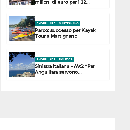
milioni di euro per i 22
Comuni dell’Etruria
Meridionale
ANGUILLARA
MARTIGNANO
Parco: successo per Kayak
Tour a Martignano
ANGUILLARA
POLITICA
Sinistra Italiana – AVS: “Per
Anguillara servono
trasparenza, partecipazione e
scelte politiche coraggiose”