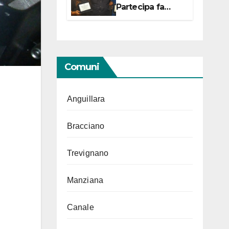
Partecipa fa
centro con due
campionesse di
Tiro a Segno in
vista delle urne
Comuni
Anguillara
Bracciano
Trevignano
Manziana
Canale