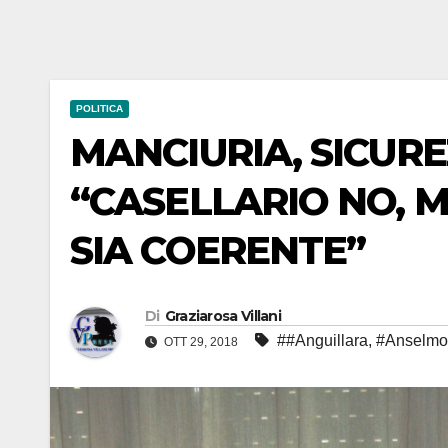
POLITICA
MANCIURIA, SICURE
“CASELLARIO NO, M
SIA COERENTE”
Di
Graziarosa Villani
##Anguillara
,
#Anselmo
OTT 29, 2018