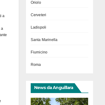
Oriolo
Cerveteri
i a
Ladispoli
 a
tante
Santa Marinella
Fiumicino
Roma
News da Anguillara
e