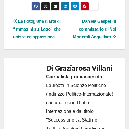
Navigazione
La Fotografia d’arte di
Daniela Gasperini
“Immagini sul Lago” che
commissario di Noi
articoli
unisce ed appassiona
Moderati Anguillara
Di
Graziarosa Villani
Giornalista professionista
,
Laureata in Scienze Politiche
(Indirizzo Politico-Internazionale)
con una tesi in Diritto
internazionale dal titolo
"Successione tra Stati nei
Trattati" (relatore Luigi Ferrari