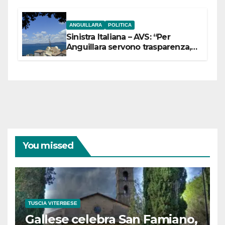
ANGUILLARA
POLITICA
Sinistra Italiana – AVS: “Per
Anguillara servono trasparenza,
partecipazione e scelte politiche
coraggiose”
You missed
TUSCIA VITERBESE
Gallese celebra San Famiano,