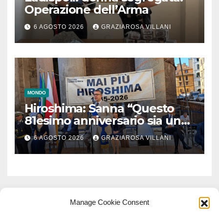
Operazione dell’Arma
6 AGOSTO 2026
GRAZIAROSA VILLANI
MONDO
Hiroshima: Sanna “Questo
81esimo anniversario sia un
monito per tutti”
6 AGOSTO 2026
GRAZIAROSA VILLANI
Manage Cookie Consent