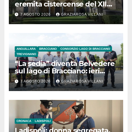
eremita cistercense del XII
secolo
7 AGOSTO 2026
GRAZIAROSA VILLANI
ANGUILLARA
BRACCIANO
CONSORZIO LAGO DI BRACCIANO
TREVIGNANO
“La sedia” diventa Belvedere
sul lago di Bracciano: ieri
l’inaugurazione
7 AGOSTO 2026
GRAZIAROSA VILLANI
CRONACA
LADISPOLI
Ladispoli: donna segregata.