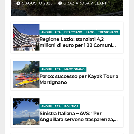
5 AGOSTO 2026
GRAZIAROSA VILLANI
ANGUILLARA
BRACCIANO
LAGO
TREVIGNANO
Regione Lazio: stanziati 4,2
milioni di euro per i 22 Comuni
dell’Etruria Meridionale
ANGUILLARA
MARTIGNANO
Parco: successo per Kayak Tour a
Martignano
ANGUILLARA
POLITICA
Sinistra Italiana – AVS: “Per
Anguillara servono trasparenza,
partecipazione e scelte politiche
coraggiose”