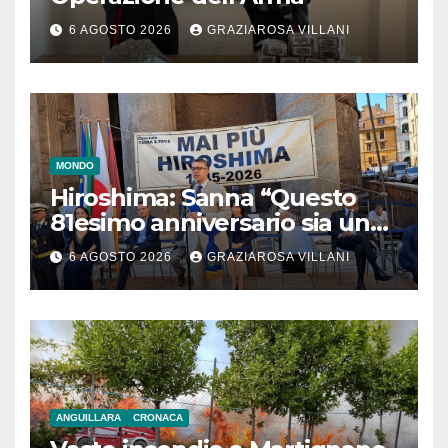
6 AGOSTO 2026
GRAZIAROSA VILLANI
MONDO
Hiroshima: Sanna “Questo
81esimo anniversario sia un
monito per tutti”
6 AGOSTO 2026
GRAZIAROSA VILLANI
ANGUILLARA
CRONACA