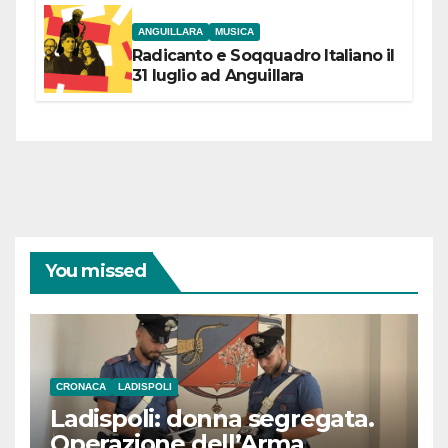
ANGUILLARA
MUSICA
Radicanto e Soqquadro Italiano il
31 luglio ad Anguillara
You missed
CRONACA
LADISPOLI
Ladispoli: donna segregata.
Operazione dell’Arma