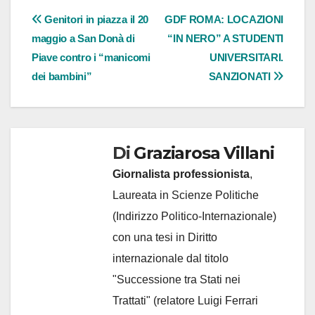
Navigazione
Genitori in piazza il 20
GDF ROMA: LOCAZIONI
maggio a San Donà di
“IN NERO” A STUDENTI
articoli
Piave contro i “manicomi
UNIVERSITARI.
dei bambini”
SANZIONATI
Di
Graziarosa Villani
Giornalista professionista
,
Laureata in Scienze Politiche
(Indirizzo Politico-Internazionale)
con una tesi in Diritto
internazionale dal titolo
"Successione tra Stati nei
Trattati" (relatore Luigi Ferrari