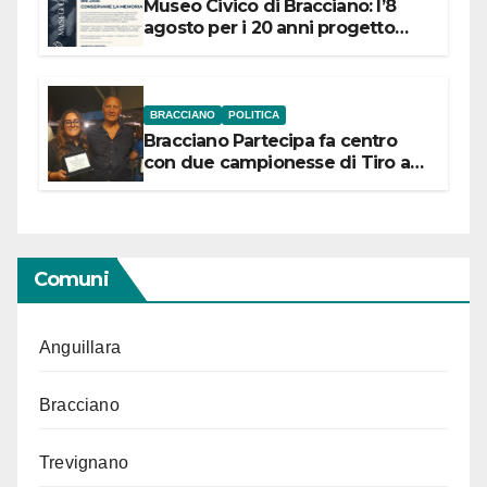
Museo Civico di Bracciano: l’8
agosto per i 20 anni progetto
“Conservare la memoria”
BRACCIANO
POLITICA
Bracciano Partecipa fa centro
con due campionesse di Tiro a
Segno in vista delle urne
Comuni
Anguillara
Bracciano
Trevignano