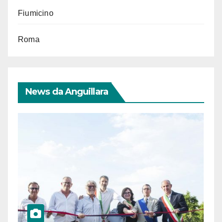
Fiumicino
Roma
News da Anguillara