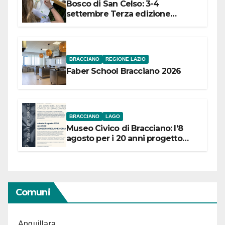
Bosco di San Celso: 3-4
settembre Terza edizione
Festival “Storie in cielo e in terra”
BRACCIANO
REGIONE LAZIO
Faber School Bracciano 2026
BRACCIANO
LAGO
Museo Civico di Bracciano: l’8
agosto per i 20 anni progetto
“Conservare la memoria”
Comuni
Anguillara