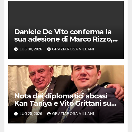
Daniele De Vito conferma la
sua adesione di Marco Rizzo,
nel rispetto delle decisioni
LUG 30, 2026
GRAZIAROSA VILLANI
del 1° Congress
Nota dei diplomatici abcasi
Kan Taniya e Vito Grittani su
cosiddetto “ritiro
LUG 25, 2026
GRAZIAROSA VILLANI
riconoscimento” di Abcasia e
Ossezia del Sud da parte della