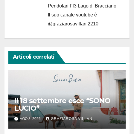
Pendolari Fl3 Lago di Bracciano.
Il suo canale youtube è
@graziarosavillani2210
Articoli correlati
Il 18 settembre esce “SONO
LUCIO”
AGO 3, 2026
GRAZIAROSA VILLANI