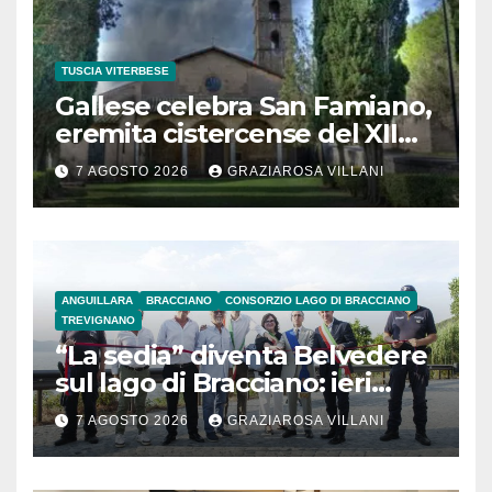
TUSCIA VITERBESE
Gallese celebra San Famiano,
eremita cistercense del XII
secolo
7 AGOSTO 2026
GRAZIAROSA VILLANI
ANGUILLARA
BRACCIANO
CONSORZIO LAGO DI BRACCIANO
TREVIGNANO
“La sedia” diventa Belvedere
sul lago di Bracciano: ieri
l’inaugurazione
7 AGOSTO 2026
GRAZIAROSA VILLANI