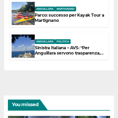
ANGUILLARA
MARTIGNANO
Parco: successo per Kayak Tour a
Martignano
ANGUILLARA
POLITICA
Sinistra Italiana – AVS: “Per
Anguillara servono trasparenza,
partecipazione e scelte politiche
coraggiose”
You missed