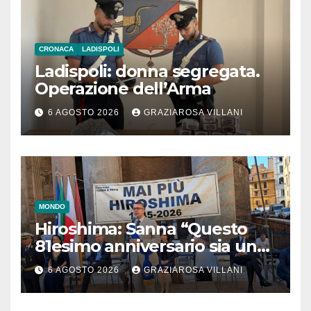
CRONACA
LADISPOLI
Ladispoli: donna segregata.
Operazione dell’Arma
6 AGOSTO 2026
GRAZIAROSA VILLANI
MONDO
Hiroshima: Sanna “Questo
81esimo anniversario sia un
monito per tutti”
6 AGOSTO 2026
GRAZIAROSA VILLANI