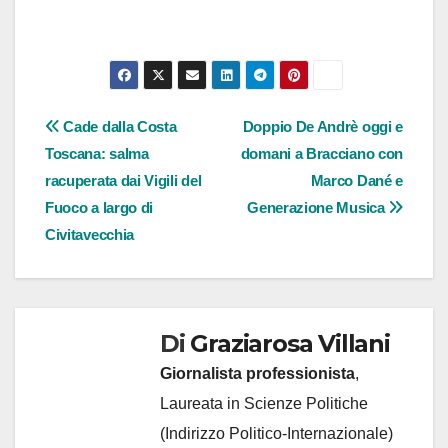
Navigazione
Cade dalla Costa
Doppio De Andrè oggi e
Toscana: salma
domani a Bracciano con
articoli
racuperata dai Vigili del
Marco Dané e
Fuoco a largo di
Generazione Musica
Civitavecchia
Di
Graziarosa Villani
Giornalista professionista
,
Laureata in Scienze Politiche
(Indirizzo Politico-Internazionale)