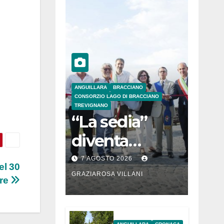
ANGUILLARA
BRACCIANO
CONSORZIO LAGO DI BRACCIANO
TREVIGNANO
“La sedia”
diventa
Belvedere sul
7 AGOSTO 2026
el 30
lago di
GRAZIAROSA VILLANI
re
Bracciano: ieri
l’inaugurazion