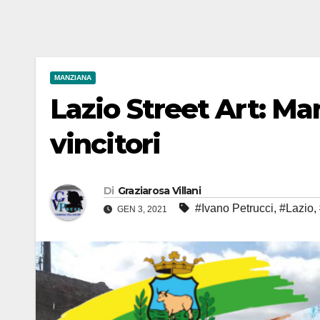
MANZIANA
Lazio Street Art: Ma
vincitori
Di
Graziarosa Villani
#Ivano Petrucci
,
#Lazio
,
GEN 3, 2021