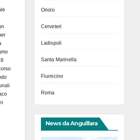
ale
Oriolo
un
Cerveteri
per
Ladispoli
a
iamo
Santa Marinella
48
corso
Fiumicino
odo
unali
Roma
daco
un
News da Anguillara