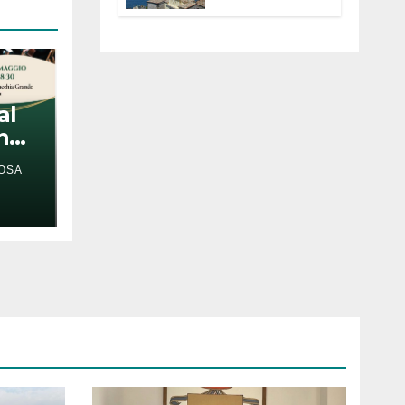
Anguillara
servono
trasparenza,
partecipazione e
scelte politiche
coraggiose”
al
nni
OSA