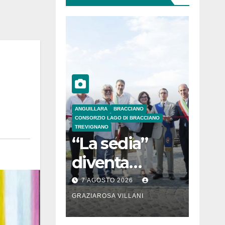
ANGUILLARA
BRACCIANO
CONSORZIO LAGO DI BRACCIANO
TREVIGNANO
“La sedia”
diventa
Belvedere sul
7 AGOSTO 2026
lago di
GRAZIAROSA VILLANI
Bracciano: ieri