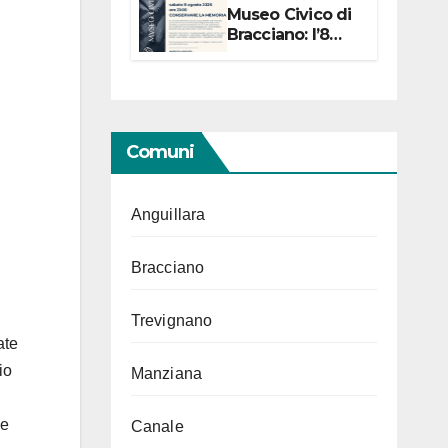
Museo Civico di
Bracciano: l’8
agosto per i 20
anni progetto
“Conservare la
memoria”
Comuni
Anguillara
Bracciano
Trevignano
ate
io
Manziana
ne
Canale