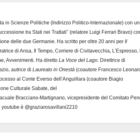
ta in Scienze Politiche (Indirizzo Politico-Internazionale) con un
Successione tra Stati nei Trattati" (relatore Luigi Ferrari Bravo) co
azione delle due Germanie. Ha scritto per oltre 20 anni per
Il
oratrice di Ansa, Il Tempo, Corriere di Civitavecchia, L'Espresso,
e, Avvenimenti. Ha diretto
La Voce del Lago
. Direttrice di
azio, autrice di
Laureato in Onestà
(coautore Francesco Leonard
rocesso al Conte Everso dell'Anguillara
(coautore Biagio
ione Culturale Sabate
, del
Lacuale Bracciano-Martignano
, vicepresidente del Comitato Pen
le youtube è @graziarosavillani2210