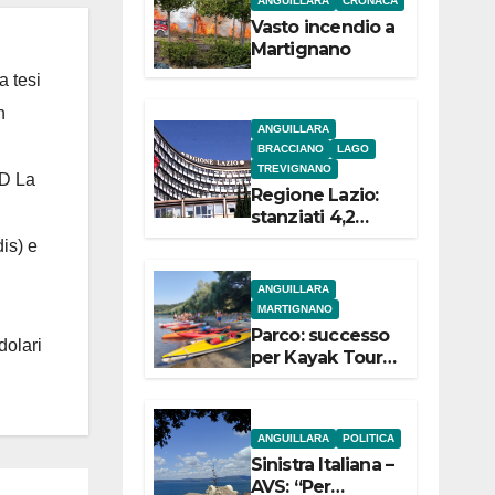
ANGUILLARA
CRONACA
e
Vasto incendio a
Martignano
a tesi
n
ANGUILLARA
BRACCIANO
LAGO
TREVIGNANO
 D La
Regione Lazio:
stanziati 4,2
milioni di euro
is) e
per i 22 Comuni
dell’Etruria
ANGUILLARA
Meridionale
MARTIGNANO
Parco: successo
dolari
per Kayak Tour a
Martignano
ANGUILLARA
POLITICA
Sinistra Italiana –
AVS: “Per