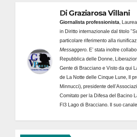
Di
Graziarosa Villani
Giornalista professionista
, Laurea
in Diritto internazionale dal titolo "
particolare riferimento alla riunific
Messaggero.
E' stata inoltre collab
Repubblica delle Donne, Liberazion
Gente di Bracciano
e Visto da qui L
de
La Notte delle Cinque Lune, Il p
Minnucci), presidente dell'
Associaz
Comitato per la Difesa del Bacino 
Fl3 Lago di Bracciano. Il suo cana