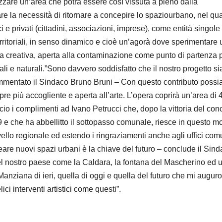
zzare un’area che potrà essere così vissuta a pieno dalla
eare la necessità di ritornare a concepire lo spaziourbano, nel qu
 e privati (cittadini, associazioni, imprese), come entità singole
erritoriali, in senso dinamico e cioè un’agorà dove sperimentare 
a creativa, aperta alla contaminazione come punto di partenza 
iali e naturali.”Sono davvero soddisfatto che il nostro progetto si
ommentato il Sindaco Bruno Bruni – Con questo contributo poss
re più accogliente e aperta all’arte. L’opera coprirà un’area di 
ccio i complimenti ad Ivano Petrucci che, dopo la vittoria del con
 e che ha abbellitto il sottopasso comunale, riesce in questo m
ello regionale ed estendo i ringraziamenti anche agli uffici com
are nuovi spazi urbani è la chiave del futuro – conclude il Sin
” del nostro paese come la Caldara, la fontana del Mascherino ed 
a Manziana di ieri, quella di oggi e quella del futuro che mi auguro
ici interventi artistici come questi”.