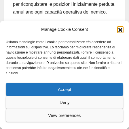
per riconquistare le posizioni inizialmente perdute,
annullano ogni capacità operativa del nemico.
Nei giorni seguenti, sugli altipiani, l’iniziativa
Manage Cookie Consent
passerà completamente nelle nostre mani ed il
Usiamo tecnologie come i cookie per memorizzare e/o accedere ad
nemico viene ricacciato nelle sue posizioni iniziali,
informazioni sul dispositivo. Lo facciamo per migliorare l'esperienza di
anche grazie agli interventi sempre aderenti ed
navigazione e mostrare annunci personalizzati. Fornire il consenso a
queste tecnologie ci consente di elaborare dati quali il comportamento
efficaci della nostra artiglieria, che non fa mai
durante la navigazione o ID univoche su questo sito. Non fornire o ritirare il
mancare il suo apporto in qualsiasi momento della
consenso potrebbe influire negativamente su alcune funzionalità e
funzioni.
battaglia, soprattutto quando si tratta di risolvere
situazioni particolarmente critiche.
Accept
Ed a proposito di questi aspri combattimenti il
Deny
maresciallo Giardino ha delle parole di grande
elogio per gli artiglieri, che spesso si affiancano ai
View preferences
fanti nella lotta ravvicinata. In altre circostanze