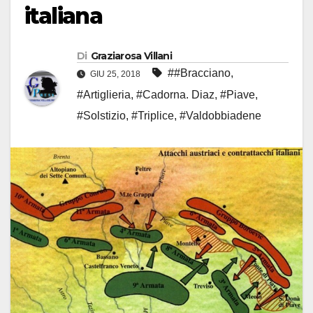
italiana
Di
Graziarosa Villani
##Bracciano
,
GIU 25, 2018
#Artiglieria
,
#Cadorna. Diaz
,
#Piave
,
#Solstizio
,
#Triplice
,
#Valdobbiadene