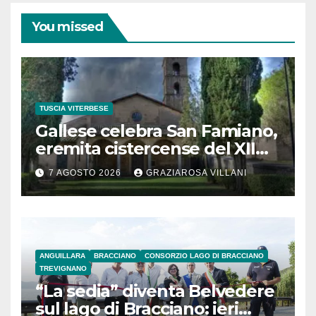
You missed
TUSCIA VITERBESE
Gallese celebra San Famiano,
eremita cistercense del XII
secolo
7 AGOSTO 2026
GRAZIAROSA VILLANI
ANGUILLARA
BRACCIANO
CONSORZIO LAGO DI BRACCIANO
TREVIGNANO
“La sedia” diventa Belvedere
sul lago di Bracciano: ieri