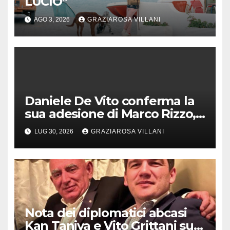
LUCIO”
AGO 3, 2026
GRAZIAROSA VILLANI
Daniele De Vito conferma la
sua adesione di Marco Rizzo,
nel rispetto delle decisioni
LUG 30, 2026
GRAZIAROSA VILLANI
del 1° Congress
Nota dei diplomatici abcasi
Kan Taniya e Vito Grittani su