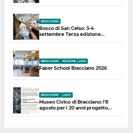
dell’Etruria Meridionale
BRACCIANO
Bosco di San Celso: 3-4
settembre Terza edizione
Festival “Storie in cielo e in terra”
BRACCIANO
REGIONE LAZIO
Faber School Bracciano 2026
BRACCIANO
LAGO
Museo Civico di Bracciano: l’8
agosto per i 20 anni progetto
“Conservare la memoria”