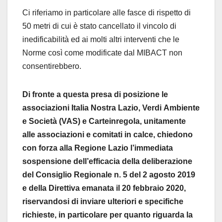
Ci riferiamo in particolare alle fasce di rispetto di
50 metri di cui è stato cancellato il vincolo di
inedificabilità ed ai molti altri interventi che le
Norme così come modificate dal MIBACT non
consentirebbero.
Di
f
ronte
a
q
uesta
presa
di
posizione
le
associazioni
Italia
Nostra
Lazio,
Verdi
Ambiente
e
Società
(VAS)
e
Carteinregola,
unitamente
alle
associazioni
e
comitati
in
calce,
chiedono
con
forza
alla
Regione
Lazio
l’immediata
sospensione
dell’efficacia
della
deliberazione
del
Consiglio
Regionale
n.
5
del
2
agosto
2019
e
della
Direttiva
emanata
il
20
febbraio
2020,
riservandosi
di
inviare
ulteriori
e
specifiche
richieste,
in
particolare
per
quanto
riguarda
la