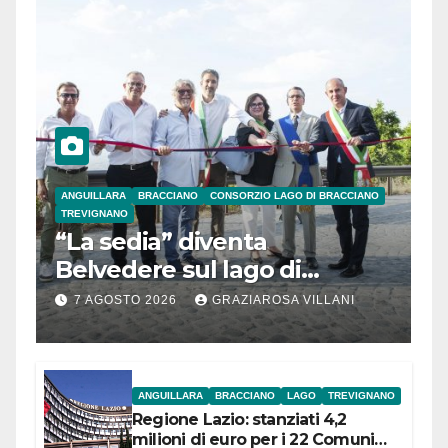
ANGUILLARA
BRACCIANO
CONSORZIO LAGO DI BRACCIANO
TREVIGNANO
“La sedia” diventa
Belvedere sul lago di
Bracciano: ieri
7 AGOSTO 2026
GRAZIAROSA VILLANI
l’inaugurazione
ANGUILLARA
BRACCIANO
LAGO
TREVIGNANO
Regione Lazio: stanziati 4,2
milioni di euro per i 22 Comuni