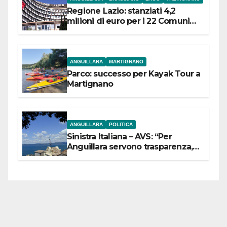
Regione Lazio: stanziati 4,2
milioni di euro per i 22 Comuni
dell’Etruria Meridionale
ANGUILLARA
MARTIGNANO
Parco: successo per Kayak Tour a
Martignano
ANGUILLARA
POLITICA
Sinistra Italiana – AVS: “Per
Anguillara servono trasparenza,
partecipazione e scelte politiche
coraggiose”