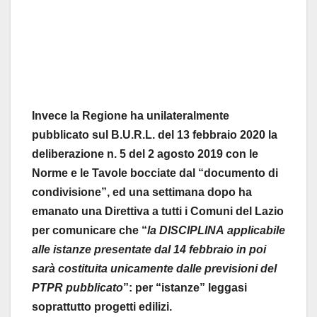
Invece
l
a
Regione
ha
u
n
ilateralmente
p
u
bblicato
s
ul
B
.U.R.L.
del
13
febbraio
2020
la
deliberazione
n.
5
del
2
agosto
2019
con
le
Norme
e
le
Tavole
bocciate
dal
“documento
di
condivis
i
o
ne”,
ed
u
na
se
ttimana
dopo
ha
emanato
una
D
irettiva
a
tutti
i
Comuni
d
el
Lazio
p
e
r
comunicare
che
“
la
DISCIPLINA
applicabile
alle
istanze
presentate
dal
14
febbraio
in
poi
sarà
costituita
unicamente
dalle
previsioni
del
PTPR
pubblicato
”:
per
“istanze”
leggasi
soprattutto
progetti
edilizi.