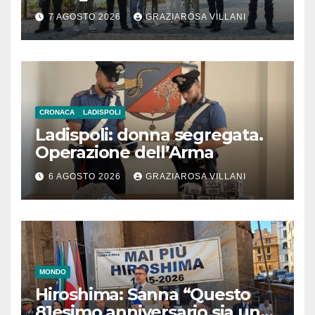
l’inaugurazione
7 AGOSTO 2026
GRAZIAROSA VILLANI
CRONACA
LADISPOLI
Ladispoli: donna segregata.
Operazione dell’Arma
6 AGOSTO 2026
GRAZIAROSA VILLANI
MONDO
Hiroshima: Sanna “Questo
81esimo anniversario sia un