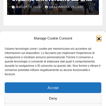
monito per tutti”
6 AGOSTO 2026
GRAZIAROSA VILLANI
Manage Cookie Consent
Usiamo tecnologie come i cookie per memorizzare e/o accedere ad
informazioni sul dispositivo. Lo facciamo per migliorare l'esperienza di
navigazione e mostrare annunci personalizzati. Fornire il consenso a
queste tecnologie ci consente di elaborare dati quali il comportamento
durante la navigazione o ID univoche su questo sito. Non fornire o ritirare il
consenso potrebbe influire negativamente su alcune funzionalità e
funzioni.
Accept
Proudly powered by WordPress
|
Tema: Newspaperex di
Themeansar
.
Deny
Home
Gerenza
home
Lavoro
Scienza
studio specialistico bracciano