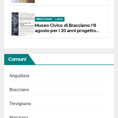
BRACCIANO
LAGO
Museo Civico di Bracciano: l’8
agosto per i 20 anni progetto
“Conservare la memoria”
Comuni
Anguillara
Bracciano
Trevignano
Manziana