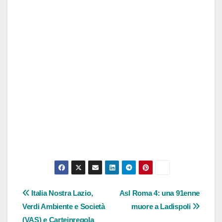
Navigazione
Italia Nostra Lazio,
Asl Roma 4: una 91enne
Verdi Ambiente e Società
muore a Ladispoli
articoli
(VAS) e Carteinregola