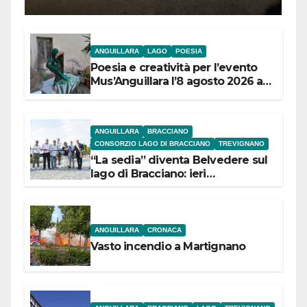
ANGUILLARA
LAGO
POESIA
Poesia e creatività per l’evento
Mus’Anguillara l’8 agosto 2026 al
Museo Contadino
ANGUILLARA
BRACCIANO
CONSORZIO LAGO DI BRACCIANO
TREVIGNANO
“La sedia” diventa Belvedere sul
lago di Bracciano: ieri
l’inaugurazione
ANGUILLARA
CRONACA
Vasto incendio a Martignano