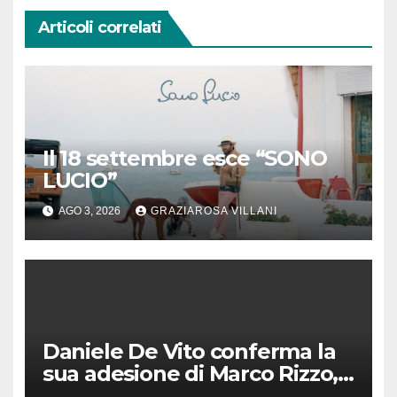
Articoli correlati
Il 18 settembre esce “SONO
LUCIO”
AGO 3, 2026
GRAZIAROSA VILLANI
Daniele De Vito conferma la
sua adesione di Marco Rizzo,
nel rispetto delle decisioni