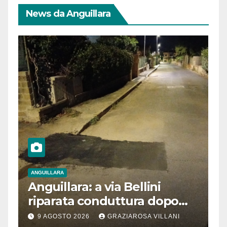
News da Anguillara
ANGUILLARA
Anguillara: a via Bellini
riparata conduttura dopo
segnalazione IdD
9 AGOSTO 2026
GRAZIAROSA VILLANI