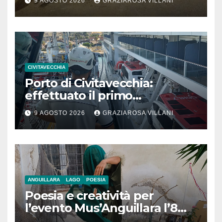
9 AGOSTO 2026
GRAZIAROSA VILLANI
CIVITAVECCHIA
Porto di Civitavecchia:
effettuato il primo
rifornimento di GNL ad una
9 AGOSTO 2026
GRAZIAROSA VILLANI
nave da crociera
ANGUILLARA
LAGO
POESIA
Poesia e creatività per
l’evento Mus’Anguillara l’8
agosto 2026 al Museo