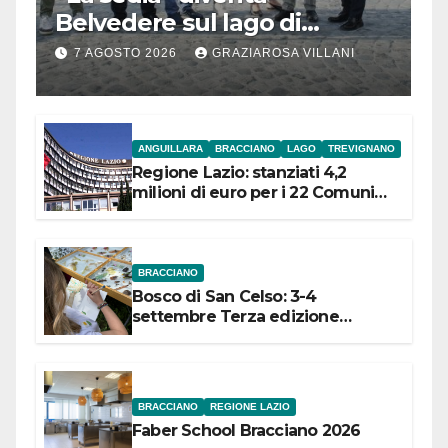
Belvedere sul lago di
Bracciano: ieri
7 AGOSTO 2026
GRAZIAROSA VILLANI
l’inaugurazione
ANGUILLARA
BRACCIANO
LAGO
TREVIGNANO
Regione Lazio: stanziati 4,2
milioni di euro per i 22 Comuni
dell’Etruria Meridionale
BRACCIANO
Bosco di San Celso: 3-4
settembre Terza edizione
Festival “Storie in cielo e in terra”
BRACCIANO
REGIONE LAZIO
Faber School Bracciano 2026