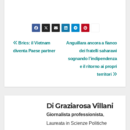
Navigazione
Brics: il Vietnam
Anguillara ancora a fianco
diventa Paese partner
dei fratelli saharawi
articoli
sognando l’indipendenza
e il ritorno ai propri
territori
Di
Graziarosa Villani
Giornalista professionista
,
Laureata in Scienze Politiche