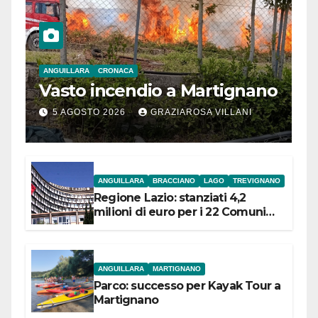
ANGUILLARA
CRONACA
Vasto incendio a Martignano
5 AGOSTO 2026
GRAZIAROSA VILLANI
ANGUILLARA
BRACCIANO
LAGO
TREVIGNANO
Regione Lazio: stanziati 4,2
milioni di euro per i 22 Comuni
dell’Etruria Meridionale
ANGUILLARA
MARTIGNANO
Parco: successo per Kayak Tour a
Martignano