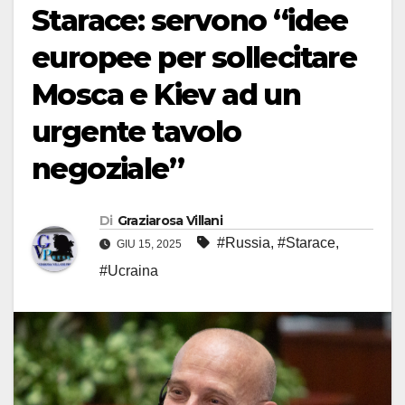
Starace: servono “idee
europee per sollecitare
Mosca e Kiev ad un
urgente tavolo
negoziale”
Di
Graziarosa Villani
#Russia
,
#Starace
,
GIU 15, 2025
#Ucraina