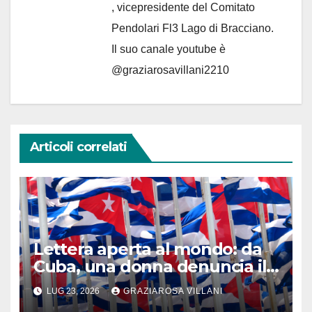
, vicepresidente del Comitato
Pendolari Fl3 Lago di Bracciano.
Il suo canale youtube è
@graziarosavillani2210
Articoli correlati
Lettera aperta al mondo: da
Cuba, una donna denuncia il
crimine che nessuno vuole
LUG 23, 2026
GRAZIAROSA VILLANI
vedere