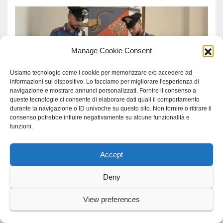
CRONACA
LADISPOLI
Manage Cookie Consent
Ladispoli: donna segregata.
Operazione dell’Arma
Usiamo tecnologie come i cookie per memorizzare e/o accedere ad
informazioni sul dispositivo. Lo facciamo per migliorare l'esperienza di
6 AGOSTO 2026
GRAZIAROSA VILLANI
navigazione e mostrare annunci personalizzati. Fornire il consenso a
queste tecnologie ci consente di elaborare dati quali il comportamento
durante la navigazione o ID univoche su questo sito. Non fornire o ritirare il
consenso potrebbe influire negativamente su alcune funzionalità e
funzioni.
Accept
MONDO
Hiroshima: Sanna “Questo
Deny
81esimo anniversario sia un
monito per tutti”
View preferences
6 AGOSTO 2026
GRAZIAROSA VILLANI