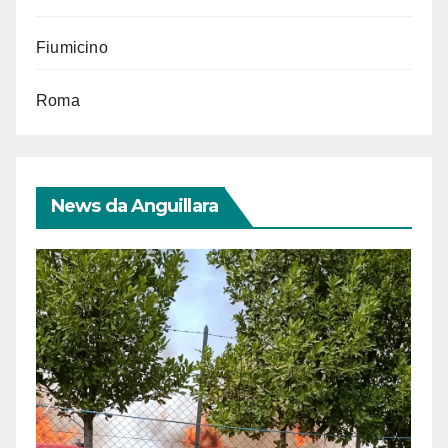
Fiumicino
Roma
News da Anguillara