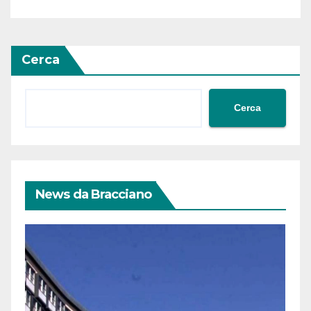
Cerca
Cerca
News da Bracciano