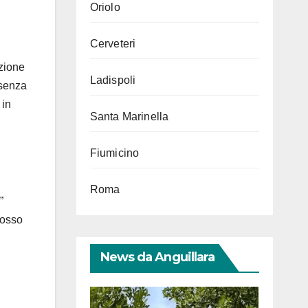
Oriolo
Cerveteri
l
azione
Ladispoli
esenza
 in
Santa Marinella
Fiumicino
Roma
”
rosso
News da Anguillara