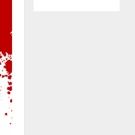
luglio ad
Anguillara