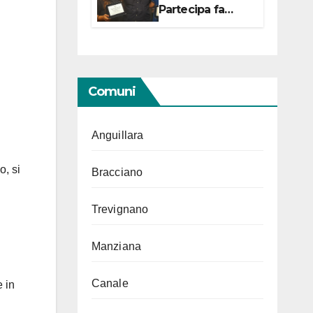
Partecipa fa
centro con due
campionesse di
Tiro a Segno in
vista delle urne
Comuni
Anguillara
, si
Bracciano
Trevignano
Manziana
Canale
e in