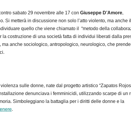
ontro sabato 29 novembre alle 17 con
Giuseppe D’Amore
,
go. Si metterà in discussione non solo l’atto violento, ma anche i
individuare quello che viene chiamato il “metodo della collabor
la costruzione di una società fatta di individui liberati dalla pr
, ma anche sociologico, antropologico, neurologico, che prende
ci.
violenza sulle donne, nate dal progetto artistico “Zapatos Rojos
nstallazione denunciava i femminicidi, utilizzando scarpe di un 
ria. Simboleggiano la battaglia per i diritti delle donne e la
genere
.