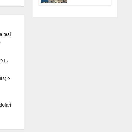
Anguillara
servono
trasparenza,
partecipazione e
scelte politiche
coraggiose”
a tesi
n
 D La
is) e
dolari