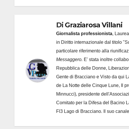
Di
Graziarosa Villani
Giornalista professionista
, Laurea
in Diritto internazionale dal titolo "
particolare riferimento alla riunific
Messaggero.
E' stata inoltre collab
Repubblica delle Donne, Liberazion
Gente di Bracciano
e Visto da qui L
de
La Notte delle Cinque Lune, Il p
Minnucci), presidente dell'
Associaz
Comitato per la Difesa del Bacino 
Fl3 Lago di Bracciano. Il suo cana