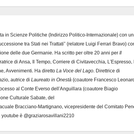
ta in Scienze Politiche (Indirizzo Politico-Internazionale) con un
Successione tra Stati nei Trattati" (relatore Luigi Ferrari Bravo) co
azione delle due Germanie. Ha scritto per oltre 20 anni per
Il
oratrice di Ansa, Il Tempo, Corriere di Civitavecchia, L'Espresso,
e, Avvenimenti. Ha diretto
La Voce del Lago
. Direttrice di
azio, autrice di
Laureato in Onestà
(coautore Francesco Leonard
rocesso al Conte Everso dell'Anguillara
(coautore Biagio
ione Culturale Sabate
, del
Lacuale Bracciano-Martignano
, vicepresidente del Comitato Pen
le youtube è @graziarosavillani2210