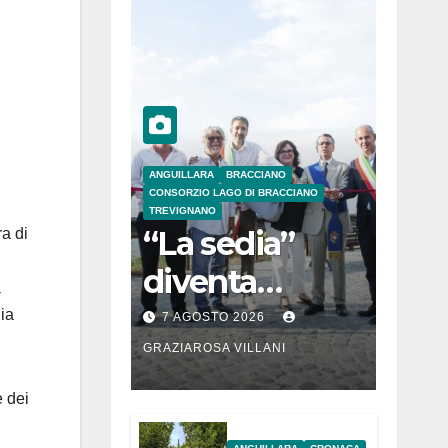
ANGUILLARA
BRACCIANO
CONSORZIO LAGO DI BRACCIANO
TREVIGNANO
“La sedia”
ra di
diventa
a
Belvedere sul
lia
7 AGOSTO 2026
lago di
GRAZIAROSA VILLANI
Bracciano: ieri
e dei
l’inaugurazion