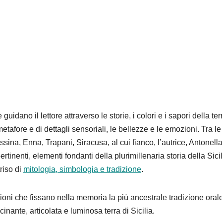
uidano il lettore attra­verso le storie, i colori e i sapori della ter
tafore e di det­tagli sensoriali, le bellezze e le emozio­ni. Tra le
ina, Enna, Trapani, Siracusa, al cui fianco, l’autrice, Antonell
ertinenti, elementi fondanti della plurimillenaria storia della Sici
riso di
mitologia, simbologia e tradizione
.
oni che fissano nella me­moria la più ancestrale tradizione oral
cinante, articolata e luminosa terra di Sicilia.