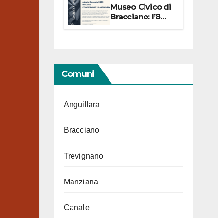
Museo Civico di
Bracciano: l’8
agosto per i 20
anni progetto
“Conservare la
memoria”
Comuni
Anguillara
Bracciano
Trevignano
Manziana
Canale