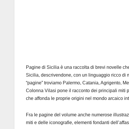
Pagine di Sicilia è una raccolta di brevi novelle che g
Sicilia, descrivendone, con un linguaggio ricco di me
“pagine” troviamo Palermo, Catania, Agrigento, Mess
Colonna Vilasi pone il rac­conto dei principali miti p
che affonda le pro­prie origini nel mondo arcaico int
Fra le pagine del volume anche nume­rose illustrazi
miti e delle iconografie, elementi fondanti dell’affas