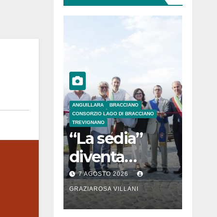
ANGUILLARA
BRACCIANO
CONSORZIO LAGO DI BRACCIANO
TREVIGNANO
“La sedia”
diventa
Belvedere sul
7 AGOSTO 2026
lago di
GRAZIAROSA VILLANI
Bracciano: ieri