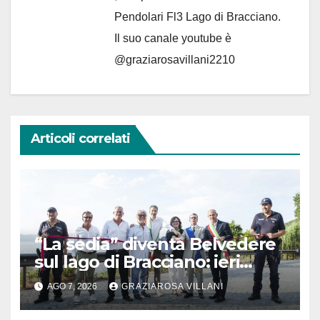
Pendolari Fl3 Lago di Bracciano.
Il suo canale youtube è
@graziarosavillani2210
Articoli correlati
“La sedia” diventa Belvedere
sul lago di Bracciano: ieri
l’inaugurazione
AGO 7, 2026
GRAZIAROSA VILLANI