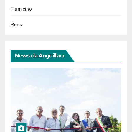
Fiumicino
Roma
News da Anguillara