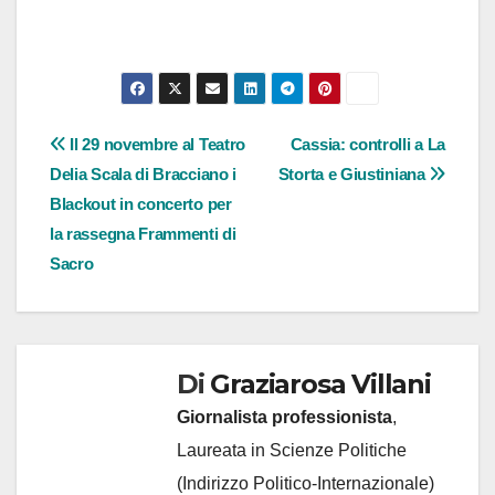
Navigazione
Il 29 novembre al Teatro
Cassia: controlli a La
Delia Scala di Bracciano i
Storta e Giustiniana
articoli
Blackout in concerto per
la rassegna Frammenti di
Sacro
Di
Graziarosa Villani
Giornalista professionista
,
Laureata in Scienze Politiche
(Indirizzo Politico-Internazionale)