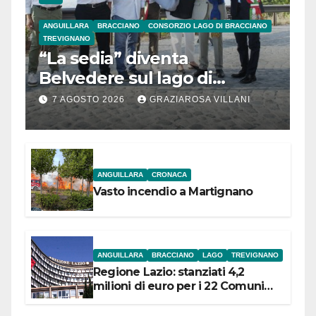
ANGUILLARA
BRACCIANO
CONSORZIO LAGO DI BRACCIANO
TREVIGNANO
“La sedia” diventa
Belvedere sul lago di
Bracciano: ieri
7 AGOSTO 2026
GRAZIAROSA VILLANI
l’inaugurazione
ANGUILLARA
CRONACA
Vasto incendio a Martignano
ANGUILLARA
BRACCIANO
LAGO
TREVIGNANO
Regione Lazio: stanziati 4,2
milioni di euro per i 22 Comuni
dell’Etruria Meridionale