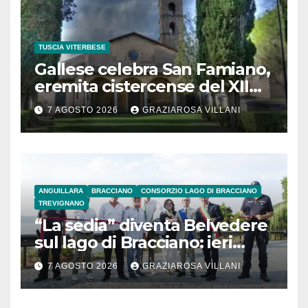
TUSCIA VITERBESE
Gallese celebra San Famiano,
eremita cistercense del XII
secolo
7 AGOSTO 2026
GRAZIAROSA VILLANI
ANGUILLARA
BRACCIANO
CONSORZIO LAGO DI BRACCIANO
TREVIGNANO
“La sedia” diventa Belvedere
sul lago di Bracciano: ieri
l’inaugurazione
7 AGOSTO 2026
GRAZIAROSA VILLANI