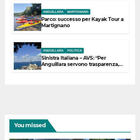
ANGUILLARA
MARTIGNANO
Parco: successo per Kayak Tour a
Martignano
ANGUILLARA
POLITICA
Sinistra Italiana – AVS: “Per
Anguillara servono trasparenza,
partecipazione e scelte politiche
coraggiose”
You missed