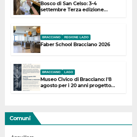
Bosco di San Celso: 3-4
settembre Terza edizione
Festival “Storie in cielo e in terra”
BRACCIANO
REGIONE LAZIO
Faber School Bracciano 2026
BRACCIANO
LAGO
Museo Civico di Bracciano: l’8
agosto per i 20 anni progetto
“Conservare la memoria”
Comuni