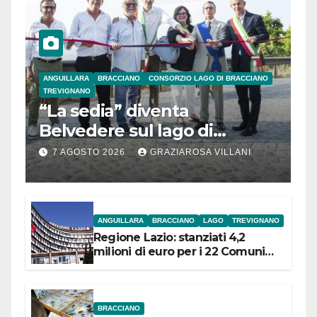
ANGUILLARA
BRACCIANO
CONSORZIO LAGO DI BRACCIANO
TREVIGNANO
“La sedia” diventa
Belvedere sul lago di
Bracciano: ieri
7 AGOSTO 2026
GRAZIAROSA VILLANI
l’inaugurazione
ANGUILLARA
BRACCIANO
LAGO
TREVIGNANO
Regione Lazio: stanziati 4,2
milioni di euro per i 22 Comuni
dell’Etruria Meridionale
BRACCIANO