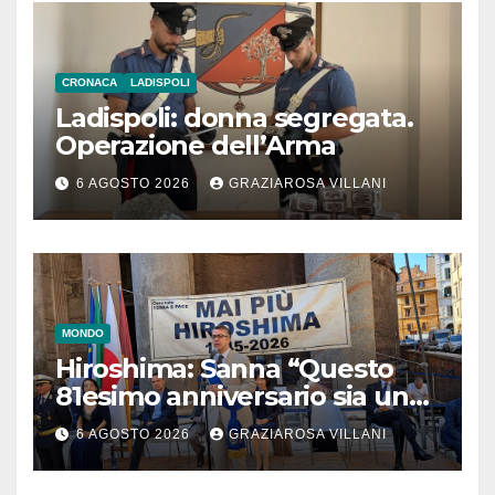
CRONACA
LADISPOLI
Ladispoli: donna segregata.
Operazione dell’Arma
6 AGOSTO 2026
GRAZIAROSA VILLANI
MONDO
Hiroshima: Sanna “Questo
81esimo anniversario sia un
monito per tutti”
6 AGOSTO 2026
GRAZIAROSA VILLANI