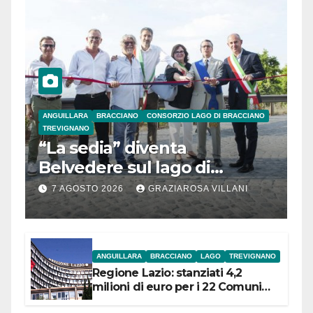
ANGUILLARA
BRACCIANO
CONSORZIO LAGO DI BRACCIANO
TREVIGNANO
“La sedia” diventa
Belvedere sul lago di
Bracciano: ieri
7 AGOSTO 2026
GRAZIAROSA VILLANI
l’inaugurazione
ANGUILLARA
BRACCIANO
LAGO
TREVIGNANO
Regione Lazio: stanziati 4,2
milioni di euro per i 22 Comuni
dell’Etruria Meridionale