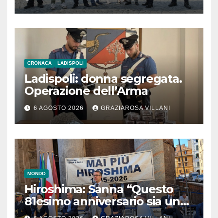
CRONACA
LADISPOLI
Ladispoli: donna segregata.
Operazione dell’Arma
6 AGOSTO 2026
GRAZIAROSA VILLANI
MONDO
Hiroshima: Sanna “Questo
81esimo anniversario sia un
monito per tutti”