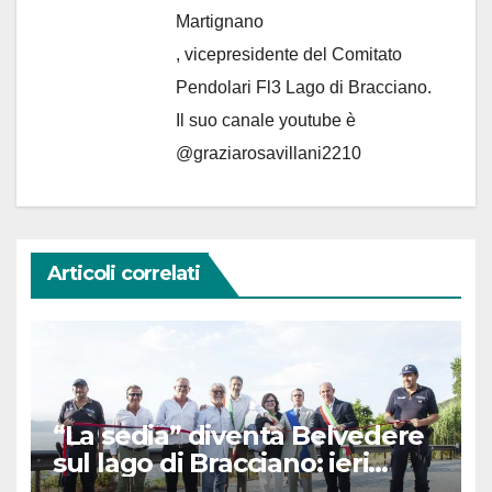
Martignano
, vicepresidente del Comitato
Pendolari Fl3 Lago di Bracciano.
Il suo canale youtube è
@graziarosavillani2210
Articoli correlati
“La sedia” diventa Belvedere
sul lago di Bracciano: ieri
l’inaugurazione