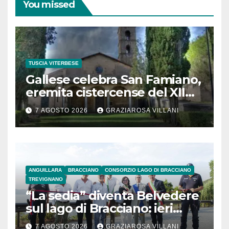
You missed
TUSCIA VITERBESE
Gallese celebra San Famiano,
eremita cistercense del XII
secolo
7 AGOSTO 2026
GRAZIAROSA VILLANI
ANGUILLARA
BRACCIANO
CONSORZIO LAGO DI BRACCIANO
TREVIGNANO
“La sedia” diventa Belvedere
sul lago di Bracciano: ieri
l’inaugurazione
7 AGOSTO 2026
GRAZIAROSA VILLANI