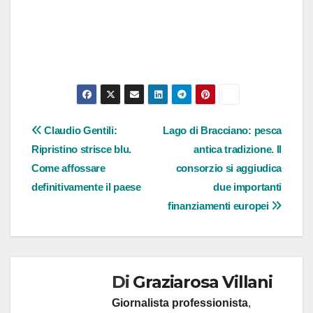
Navigazione
Claudio Gentili:
Lago di Bracciano: pesca
Ripristino strisce blu.
antica tradizione. Il
articoli
Come affossare
consorzio si aggiudica
definitivamente il paese
due importanti
finanziamenti europei
Di
Graziarosa Villani
Giornalista professionista
,