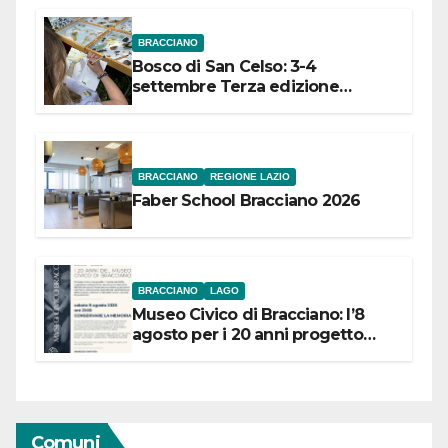
BRACCIANO
Bosco di San Celso: 3-4
settembre Terza edizione
Festival “Storie in cielo e in terra”
BRACCIANO
REGIONE LAZIO
Faber School Bracciano 2026
BRACCIANO
LAGO
Museo Civico di Bracciano: l’8
agosto per i 20 anni progetto
“Conservare la memoria”
Comuni