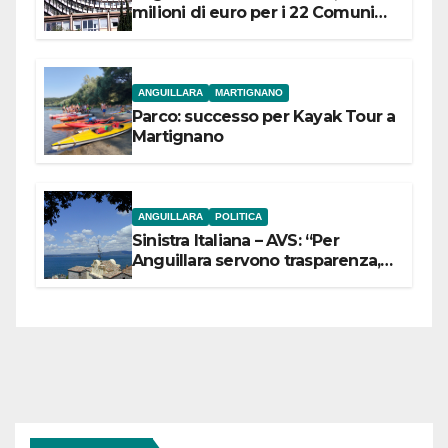
milioni di euro per i 22 Comuni
dell’Etruria Meridionale
ANGUILLARA
MARTIGNANO
Parco: successo per Kayak Tour a
Martignano
ANGUILLARA
POLITICA
Sinistra Italiana – AVS: “Per
Anguillara servono trasparenza,
partecipazione e scelte politiche
coraggiose”