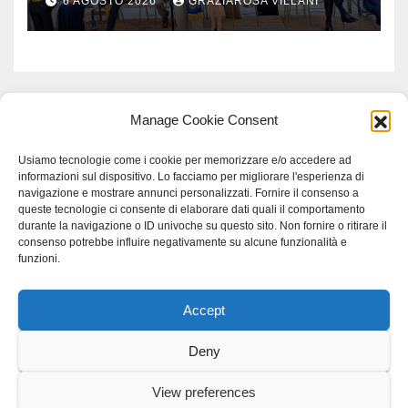
6 AGOSTO 2026
GRAZIAROSA VILLANI
Manage Cookie Consent
Usiamo tecnologie come i cookie per memorizzare e/o accedere ad
informazioni sul dispositivo. Lo facciamo per migliorare l'esperienza di
navigazione e mostrare annunci personalizzati. Fornire il consenso a
queste tecnologie ci consente di elaborare dati quali il comportamento
durante la navigazione o ID univoche su questo sito. Non fornire o ritirare il
consenso potrebbe influire negativamente su alcune funzionalità e
funzioni.
Accept
Proudly powered by WordPress
|
Tema: Newspaperex di
Themeansar
.
Deny
Home
Gerenza
home
Lavoro
Scienza
studio specialistico bracciano
View preferences
Villani Comunicazione