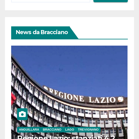
News da Bracciano
ANGUILLARA
BRACCIANO
LAGO
TREVIGNANO
Regione Lazio: stanziati 4,2