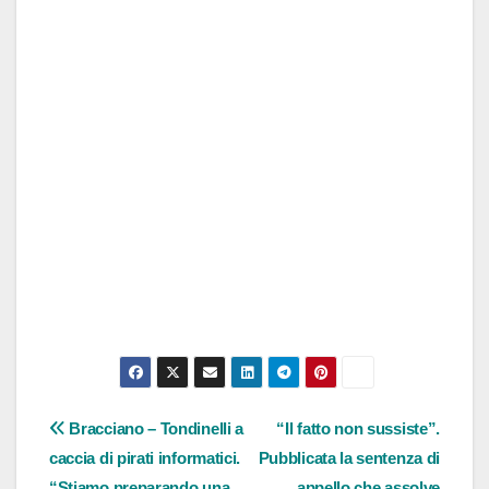
Navigazione
Bracciano – Tondinelli a
“Il fatto non sussiste”.
caccia di pirati informatici.
Pubblicata la sentenza di
articoli
“Stiamo preparando una
appello che assolve