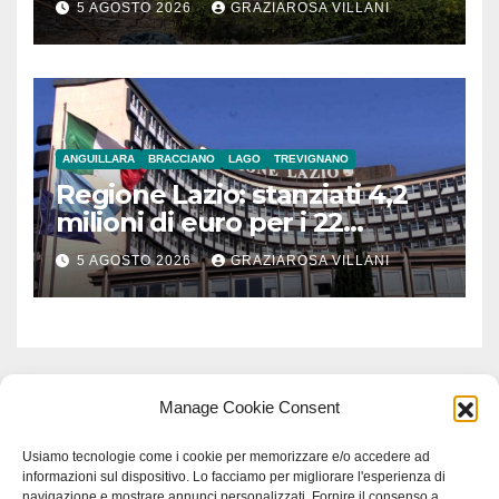
5 AGOSTO 2026
GRAZIAROSA VILLANI
ANGUILLARA
BRACCIANO
LAGO
TREVIGNANO
Regione Lazio: stanziati 4,2
milioni di euro per i 22
Comuni dell’Etruria
5 AGOSTO 2026
GRAZIAROSA VILLANI
Meridionale
Manage Cookie Consent
Usiamo tecnologie come i cookie per memorizzare e/o accedere ad
informazioni sul dispositivo. Lo facciamo per migliorare l'esperienza di
navigazione e mostrare annunci personalizzati. Fornire il consenso a