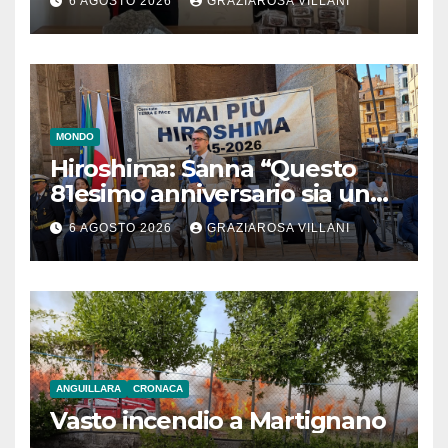
6 AGOSTO 2026
GRAZIAROSA VILLANI
MONDO
Hiroshima: Sanna “Questo
81esimo anniversario sia un
monito per tutti”
6 AGOSTO 2026
GRAZIAROSA VILLANI
ANGUILLARA
CRONACA
Vasto incendio a Martignano