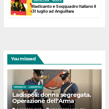
ANGUILLARA
MUSICA
Radicanto e Soqquadro Italiano il
31 luglio ad Anguillara
You missed
CRONACA
LADISPOLI
Ladispoli: donna segregata.
Operazione dell’Arma