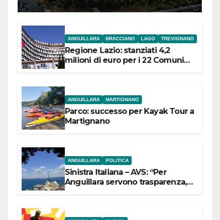
ANGUILLARA
BRACCIANO
LAGO
TREVIGNANO
Regione Lazio: stanziati 4,2
milioni di euro per i 22 Comuni
dell’Etruria Meridionale
ANGUILLARA
MARTIGNANO
Parco: successo per Kayak Tour a
Martignano
ANGUILLARA
POLITICA
Sinistra Italiana – AVS: “Per
Anguillara servono trasparenza,
partecipazione e scelte politiche
coraggiose”