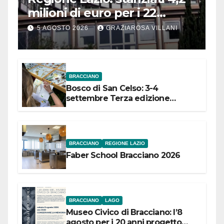
milioni di euro per i 22
Comuni dell’Etruria
5 AGOSTO 2026
GRAZIAROSA VILLANI
Meridionale
BRACCIANO
Bosco di San Celso: 3-4
settembre Terza edizione
Festival “Storie in cielo e in terra”
BRACCIANO
REGIONE LAZIO
Faber School Bracciano 2026
BRACCIANO
LAGO
Museo Civico di Bracciano: l’8
agosto per i 20 anni progetto