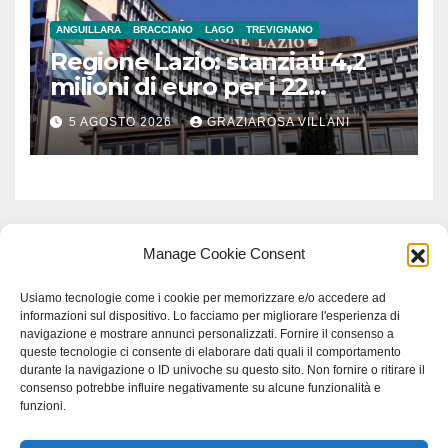
ANGUILLARA
BRACCIANO
LAGO
TREVIGNANO
Regione Lazio: stanziati 4,2
milioni di euro per i 22
Comuni dell’Etruria
5 AGOSTO 2026
GRAZIAROSA VILLANI
Meridionale
Manage Cookie Consent
Usiamo tecnologie come i cookie per memorizzare e/o accedere ad
informazioni sul dispositivo. Lo facciamo per migliorare l'esperienza di
navigazione e mostrare annunci personalizzati. Fornire il consenso a
queste tecnologie ci consente di elaborare dati quali il comportamento
durante la navigazione o ID univoche su questo sito. Non fornire o ritirare il
consenso potrebbe influire negativamente su alcune funzionalità e
funzioni.