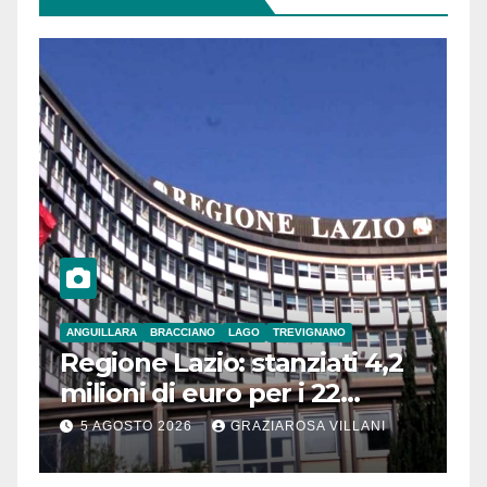
ANGUILLARA
BRACCIANO
LAGO
TREVIGNANO
Regione Lazio: stanziati 4,2
milioni di euro per i 22
Comuni dell’Etruria
5 AGOSTO 2026
GRAZIAROSA VILLANI
Meridionale