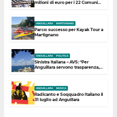
milioni di euro per i 22 Comuni
dell’Etruria Meridionale
ANGUILLARA
MARTIGNANO
Parco: successo per Kayak Tour a
Martignano
ANGUILLARA
POLITICA
Sinistra Italiana – AVS: “Per
Anguillara servono trasparenza,
partecipazione e scelte politiche
coraggiose”
ANGUILLARA
MUSICA
Radicanto e Soqquadro Italiano il
31 luglio ad Anguillara