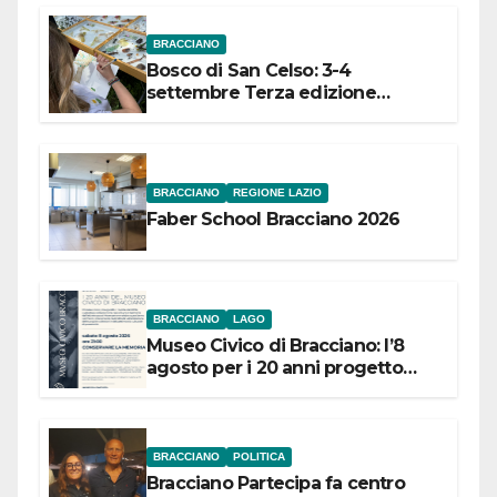
BRACCIANO
Bosco di San Celso: 3-4
settembre Terza edizione
Festival “Storie in cielo e in terra”
BRACCIANO
REGIONE LAZIO
Faber School Bracciano 2026
BRACCIANO
LAGO
Museo Civico di Bracciano: l’8
agosto per i 20 anni progetto
“Conservare la memoria”
BRACCIANO
POLITICA
Bracciano Partecipa fa centro