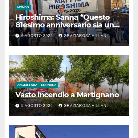
MONDO
Hiroshima: Sanna “Questo
81esimo anniversario sia un
monito per tutti”
6 AGOSTO 2026
GRAZIAROSA VILLANI
ANGUILLARA
CRONACA
Vasto incendio a Martignano
5 AGOSTO 2026
GRAZIAROSA VILLANI